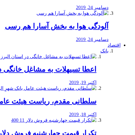
دسامبر 24, 2019
آلودگی هوا به بخش آسارا هم رسی
دسامبر 24, 2019
اقتصاد
بانک
️اعطا تسیهلات به مشاغل خانگی در
اکتبر 19, 2019
سلطانی مقدم، ریاست هیئت عامل 
اکتبر 18, 2019
تکرار قیمت چهارشنبه فروش دلار 11 00