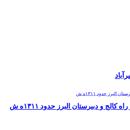
رآباد
كالج و دبيرستان البرز حدود ۱۳۱۱ه ش