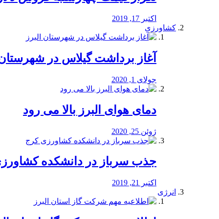
اکتبر 17, 2019
کشاورزی
آغاز برداشت گیلاس در شهرستان 
جولای 1, 2020
دمای هوای البرز بالا می رود
ژوئن 25, 2020
جذب سرباز در دانشکده کشاورز
اکتبر 21, 2019
انرژی