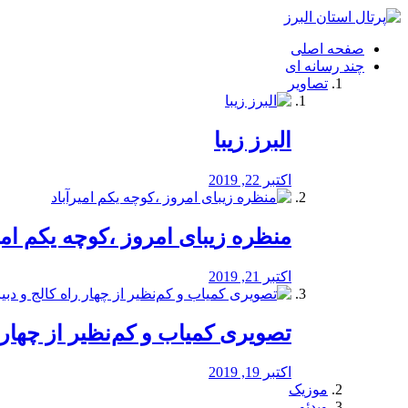
فصد
خون
صفحه اصلی
شرق
چند رسانه ای
تهران
تصاویر
خشکشویی
تصفیه
آب
البرز زیبا
طراحی
سایت
و
اکتبر 22, 2019
سئو
vip
منظره‌‌ زیبای امروز ،کوچه یکم امی
اکتبر 21, 2019
️تصویری کمیاب و کم‌نظیر از چهار راه 
اکتبر 19, 2019
موزیک
ویدئو