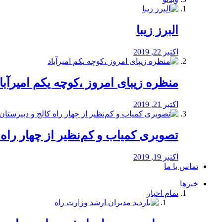
البرز زیبا
اکتبر 22, 2019
منظره‌‌ زیبای امروز ،کوچه یکم امیرآبا
اکتبر 21, 2019
️تصویری کمیاب و کم‌نظیر از چهار راه كالج
اکتبر 19, 2019
تماس با ما
خبرها
تمام اخبار