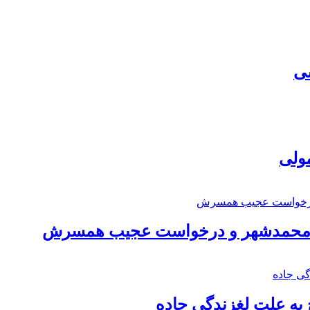
سی
مولی
اد محمدشهر و درخواست عجیب همسرش
به علت لغزندگی جاده