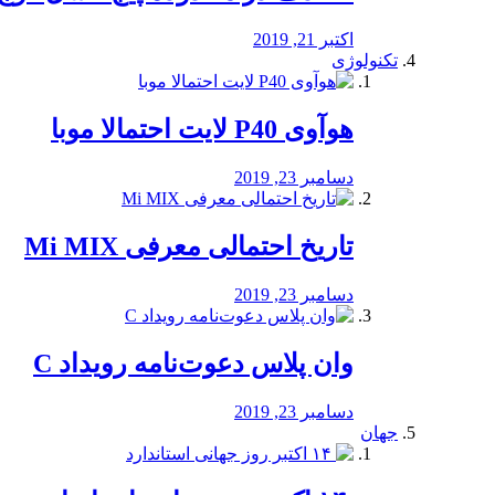
اکتبر 21, 2019
تکنولوژی
هوآوی P40 لایت احتمالا موبا
دسامبر 23, 2019
تاریخ احتمالی معرفی Mi MIX
دسامبر 23, 2019
وان پلاس دعوت‌نامه رویداد C
دسامبر 23, 2019
جهان