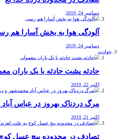
دسامبر 24, 2019
آلودگی هوا به بخش آسارا هم ر
دسامبر 24, 2019
حوادث
️حادثه پشت حادثه با یک باران مع
اکتبر 22, 2019
مرگ دردناک بهروز در عباس آب
اکتبر 21, 2019
تصادف در محدوده پیچ عسل کوچ 