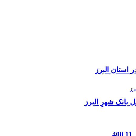
 استان البرز
بانک شهرِ البرز
4