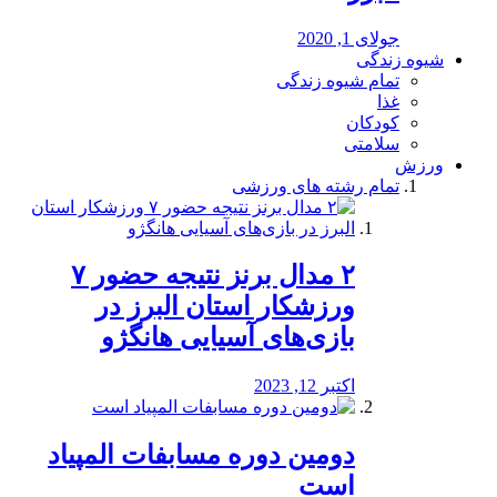
جولای 1, 2020
شیوه زندگی
تمام شیوه زندگی
غذا
کودکان
سلامتی
ورزش
تمام رشته های ورزشی
۲ مدال برنز نتیجه حضور ۷
ورزشکار استان البرز در
بازی‌های آسیایی هانگژو
اکتبر 12, 2023
دومین دوره مسابفات المپیاد
است