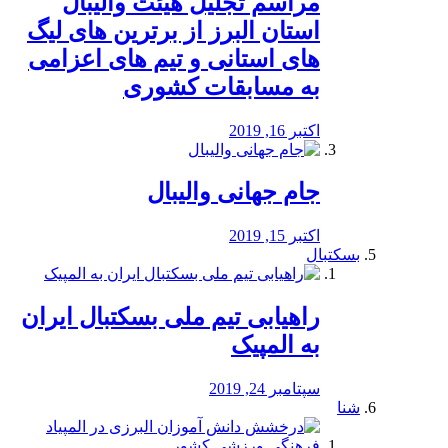
مراسم تجلیل هیئت والیبال
استان البرز از برترین های لیگ
های استانی و تیم های اعزامی
به مسابقات کشوری
اکتبر 16, 2019
جام جهانی والیبال
اکتبر 15, 2019
بسکتبال
راهیابی تیم ملی بسکتبال ایران
به المپیک
سپتامبر 24, 2019
شنا