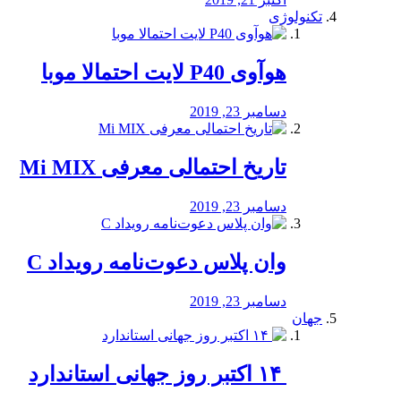
تکنولوژی
هوآوی P40 لایت احتمالا موبا
دسامبر 23, 2019
تاریخ احتمالی معرفی Mi MIX
دسامبر 23, 2019
وان پلاس دعوت‌نامه رویداد C
دسامبر 23, 2019
جهان
‏ ۱۴ اکتبر روز جهانی استاندارد