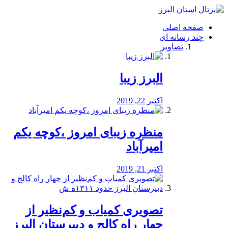
فصد
خون
صفحه اصلی
شرق
چند رسانه ای
تهران
تصاویر
خشکشویی
تصفیه
آب
البرز زیبا
طراحی
سایت
و
اکتبر 22, 2019
سئو
vip
منظره‌‌ زیبای امروز ،کوچه یکم
امیرآباد
اکتبر 21, 2019
️تصویری کمیاب و کم‌نظیر از
چهار راه كالج و دبيرستان البرز