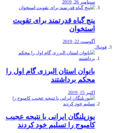
سپتامبر 26, 2019
پنج گیاه قدرتمند برای تقویت
استخوان
آگوست 22, 2019
فوتبال
بانوان استان البرزی گام اول را
محكم برداشتند
اکتبر 15, 2019
یوزپلنگان ایرانی با نتیجه عجیب
کامبوج را تسلیم خود کردند