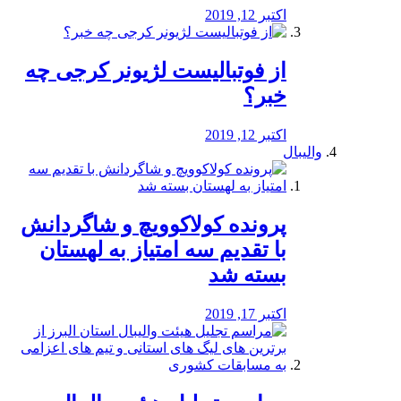
اکتبر 12, 2019
از فوتبالیست لژیونر کرجی چه
خبر؟
اکتبر 12, 2019
والیبال
پرونده کولاکوویچ و شاگردانش
با تقدیم سه امتیاز به لهستان
بسته شد
اکتبر 17, 2019