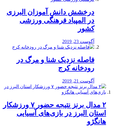
درخشش دانش آموزان البرزی
در المپیاد فرهنگی ورزشی
کشور
آگوست 23, 2019
️فاصله نزدیک شنا و مرگ در
رودخانه کرج
آگوست 21, 2019
۲ مدال برنز نتیجه حضور ۷ ورزشکار
استان البرز در بازی‌های آسیایی
هانگژو