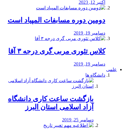
اکتبر 12, 2023
دومین دوره مسابفات المپیاد است
دسامبر 19, 2019
کلاس تئوری مربی گری درجه ۳ آقا
دسامبر 19, 2019
علمی
دانشگاه ها
بازگشت ساعت کاری دانشگاه
آزاد اسلامی استان البرز
دسامبر 25, 2019