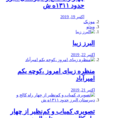
حدود ۱۳۱۱ه ش
اکتبر 19, 2019
موزیک
ویدئو
البرز زیبا
اکتبر 22, 2019
منظره‌‌ زیبای امروز ،کوچه یکم
امیرآباد
اکتبر 21, 2019
️تصویری کمیاب و کم‌نظیر از چهار