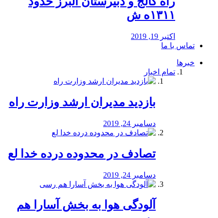
راه كالج و دبيرستان البرز حدود
۱۳۱۱ه ش
اکتبر 19, 2019
تماس با ما
خبرها
تمام اخبار
بازدید مدیران ارشد وزارت راه
دسامبر 24, 2019
تصادف در محدوده درده خدا لع
دسامبر 24, 2019
آلودگی هوا به بخش آسارا هم