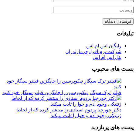
تبلیغات
رایگان اس ام اس
شرکت نرم افزاری مازندران
پنل اس ام اس
پست های محبوب
فیلتر ترک سیگار نیکوپرسین را جایگزین فیلتر سیگار خود کنید
دکتر جورجیا پردوم اسنادی را منتشر کرده که از لحاظ
ژنتیکی وجود آدم و حوا را ثابت میکند
پست های پربازدید