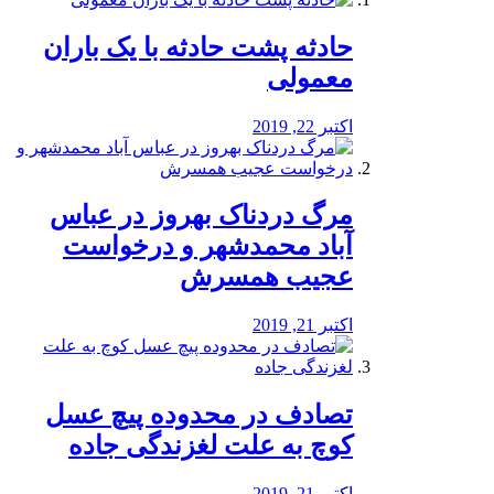
️حادثه پشت حادثه با یک باران
معمولی
اکتبر 22, 2019
مرگ دردناک بهروز در عباس
آباد محمدشهر و درخواست
عجیب همسرش
اکتبر 21, 2019
تصادف در محدوده پیچ عسل
کوچ به علت لغزندگی جاده
اکتبر 21, 2019