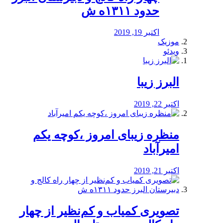
حدود ۱۳۱۱ه ش
اکتبر 19, 2019
موزیک
ویدئو
البرز زیبا
اکتبر 22, 2019
منظره‌‌ زیبای امروز ،کوچه یکم
امیرآباد
اکتبر 21, 2019
️تصویری کمیاب و کم‌نظیر از چهار