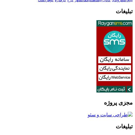
پیام-شهروندی
کانال-پیشاهنگیکمالشهر
کرج
گرمدره
گوهردشت
تبلیغات
مجزی پروژه
تبلیغات