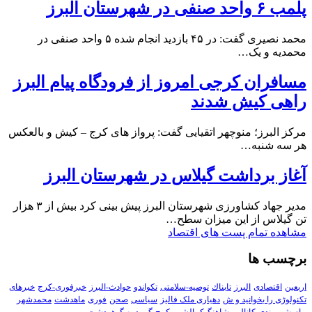
پلمب ۶ واحد صنفی در شهرستان البرز
محمد نصیری گفت: در ۴۵ بازدید انجام شده ۵ واحد صنفی در
محمدیه و یک…
مسافران کرجی امروز از فرودگاه پیام البرز
راهی کیش شدند
مرکز البرز؛ منوچهر اتقیایی گفت: پرواز های کرج – کیش و بالعکس
هر سه شنبه…
آغاز برداشت گیلاس در شهرستان البرز
مدیر جهاد کشاورزی شهرستان البرز پیش بینی کرد بیش از ۳ هزار
تن گیلاس از این میزان سطح…
مشاهده تمام پست های اقتصاد
برچسب ها
اربعین
اقتصادی
البرز
تابناك
توصیه-سلامتی
تکواندو
حوادث-البرز
خبرفوری-کرج
خبرهای
تکنولوڑی را بخوانید و ش
دهیاری ملک فالیز
سیاسی
صحن
فوری
ماهدشت
محمدشهر