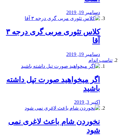
دسامبر 19, 2019
کلاس تئوری مربی گری درجه ۳
آقا
دسامبر 19, 2019
تناسب اندام
اگر میخواهید صورت تپل داشته
باشید
اکتبر 3, 2019
نخوردن شام باعث لاغری نمی
‌شود