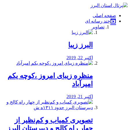
فصد
خون
صفحه اصلی
شرق
چند رسانه ای
تهران
تصاویر
خشکشویی
تصفیه
آب
البرز زیبا
طراحی
سایت
و
اکتبر 22, 2019
سئو
vip
منظره‌‌ زیبای امروز ،کوچه یکم
امیرآباد
اکتبر 21, 2019
️تصویری کمیاب و کم‌نظیر از
چهار راه كالج و دبيرستان البرز