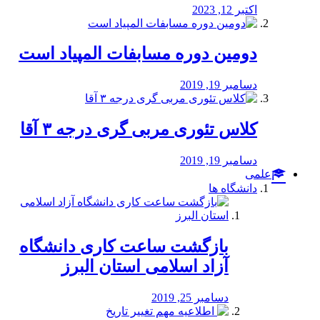
اکتبر 12, 2023
دومین دوره مسابفات المپیاد است
دسامبر 19, 2019
کلاس تئوری مربی گری درجه ۳ آقا
دسامبر 19, 2019
علمی
دانشگاه ها
بازگشت ساعت کاری دانشگاه
آزاد اسلامی استان البرز
دسامبر 25, 2019