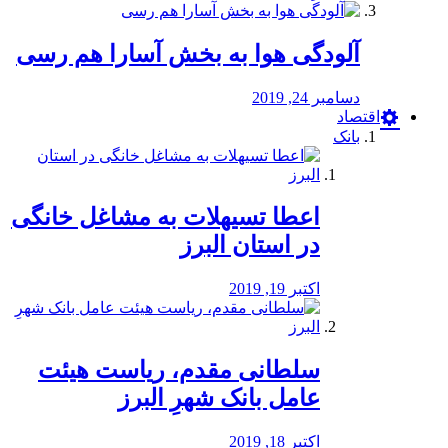
آلودگی هوا به بخش آسارا هم رسی
دسامبر 24, 2019
اقتصاد
بانک
️اعطا تسیهلات به مشاغل خانگی
در استان البرز
اکتبر 19, 2019
سلطانی مقدم، ریاست هیئت
عامل بانک شهرِ البرز
اکتبر 18, 2019