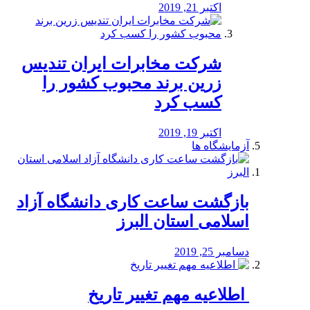
اکتبر 21, 2019
شرکت مخابرات ایران تندیس
زرین برند محبوب کشور را
کسب کرد
اکتبر 19, 2019
آزمایشگاه ها
بازگشت ساعت کاری دانشگاه آزاد
اسلامی استان البرز
دسامبر 25, 2019
️ اطلاعیه مهم تغییر تاریخ