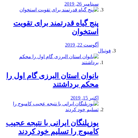
سپتامبر 26, 2019
پنج گیاه قدرتمند برای تقویت
استخوان
آگوست 22, 2019
فوتبال
بانوان استان البرزی گام اول را
محكم برداشتند
اکتبر 15, 2019
یوزپلنگان ایرانی با نتیجه عجیب
کامبوج را تسلیم خود کردند