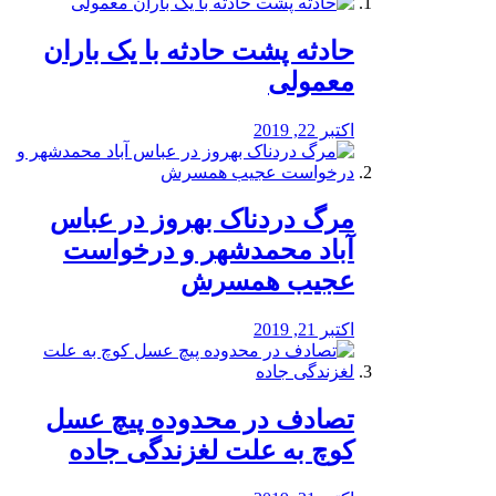
️حادثه پشت حادثه با یک باران
معمولی
اکتبر 22, 2019
مرگ دردناک بهروز در عباس
آباد محمدشهر و درخواست
عجیب همسرش
اکتبر 21, 2019
تصادف در محدوده پیچ عسل
کوچ به علت لغزندگی جاده