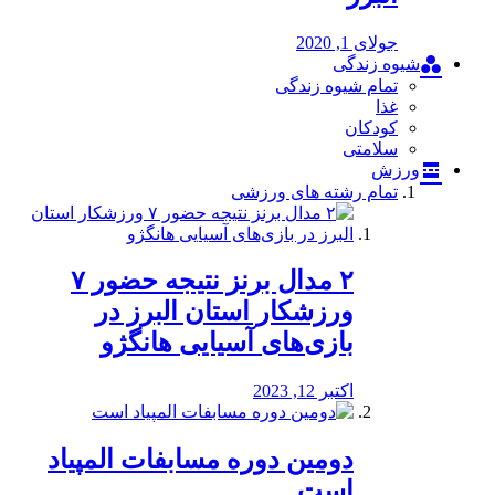
جولای 1, 2020
شیوه زندگی
تمام شیوه زندگی
غذا
کودکان
سلامتی
ورزش
تمام رشته های ورزشی
۲ مدال برنز نتیجه حضور ۷
ورزشکار استان البرز در
بازی‌های آسیایی هانگژو
اکتبر 12, 2023
دومین دوره مسابفات المپیاد
است