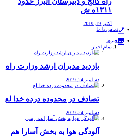
راه كالج و دبيرستان البرز حدود
۱۳۱۱ه ش
اکتبر 19, 2019
تماس با ما
خبرها
تمام اخبار
بازدید مدیران ارشد وزارت راه
دسامبر 24, 2019
تصادف در محدوده درده خدا لع
دسامبر 24, 2019
آلودگی هوا به بخش آسارا هم