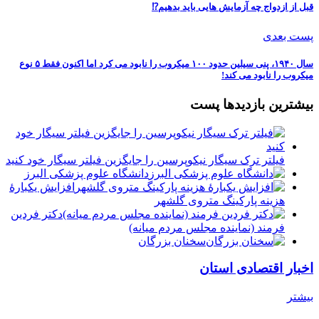
قبل از ازدواج چه آزمایش ‌هایی باید بدهیم⁉️
پست بعدی
سال ۱۹۴۰، پنی سیلین حدود ۱۰۰ میکروب را نابود می کرد اما اکنون فقط ۵ نوع
میکروب را نابود می کند!
بیشترین بازدیدها پست
فیلتر ترک سیگار نیکوپرسین را جایگزین فیلتر سیگار خود کنید
دانشگاه علوم پزشکی البرز
افزایش یکبارۀ
هزینه پارکینگ متروی گلشهر
دكتر فردين
فرمند (نماينده مجلس مردم میانه)
سخنان بزرگان
اخبار اقتصادی استان
بیشتر