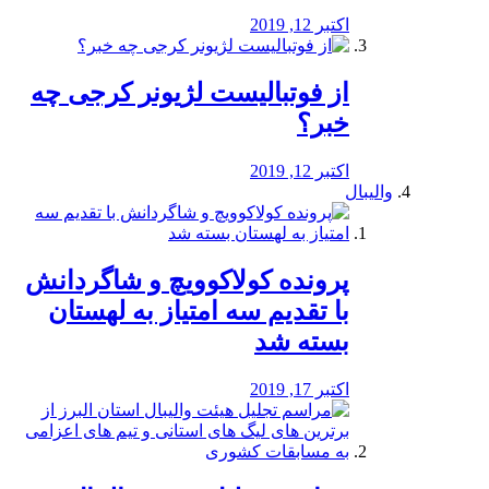
اکتبر 12, 2019
از فوتبالیست لژیونر کرجی چه
خبر؟
اکتبر 12, 2019
والیبال
پرونده کولاکوویچ و شاگردانش
با تقدیم سه امتیاز به لهستان
بسته شد
اکتبر 17, 2019