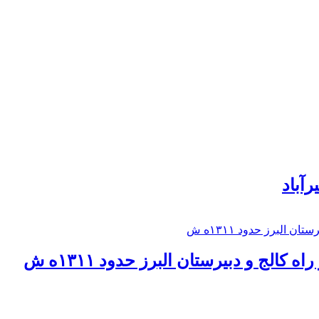
رآباد
كالج و دبيرستان البرز حدود ۱۳۱۱ه ش