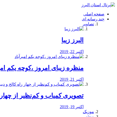
فصد
خون
صفحه اصلی
شرق
چند رسانه ای
تهران
تصاویر
خشکشویی
تصفیه
آب
البرز زیبا
طراحی
سایت
و
اکتبر 22, 2019
سئو
vip
منظره‌‌ زیبای امروز ،کوچه یکم امی
اکتبر 21, 2019
️تصویری کمیاب و کم‌نظیر از چهار راه 
اکتبر 19, 2019
موزیک
ویدئو