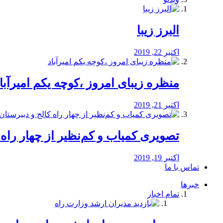
البرز زیبا
اکتبر 22, 2019
منظره‌‌ زیبای امروز ،کوچه یکم امیرآبا
اکتبر 21, 2019
️تصویری کمیاب و کم‌نظیر از چهار راه كالج
اکتبر 19, 2019
تماس با ما
خبرها
تمام اخبار