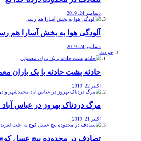
دسامبر 24, 2019
آلودگی هوا به بخش آسارا هم ر
دسامبر 24, 2019
حوادث
️حادثه پشت حادثه با یک باران مع
اکتبر 22, 2019
مرگ دردناک بهروز در عباس آب
اکتبر 21, 2019
تصادف در محدوده پیچ عسل کوچ 