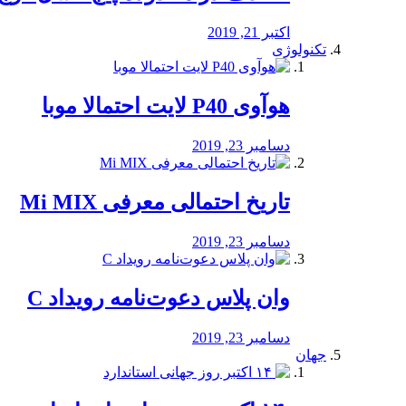
اکتبر 21, 2019
تکنولوژی
هوآوی P40 لایت احتمالا موبا
دسامبر 23, 2019
تاریخ احتمالی معرفی Mi MIX
دسامبر 23, 2019
وان پلاس دعوت‌نامه رویداد C
دسامبر 23, 2019
جهان