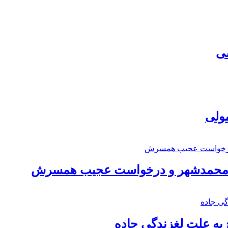
سی
مولی
اد محمدشهر و درخواست عجیب همسرش
به علت لغزندگی جاده