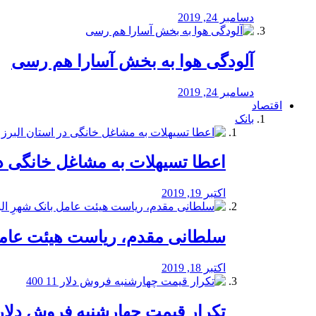
دسامبر 24, 2019
آلودگی هوا به بخش آسارا هم رسی
دسامبر 24, 2019
اقتصاد
بانک
️اعطا تسیهلات به مشاغل خانگی در
اکتبر 19, 2019
سلطانی مقدم، ریاست هیئت عامل 
اکتبر 18, 2019
تکرار قیمت چهارشنبه فروش دلار 11 00