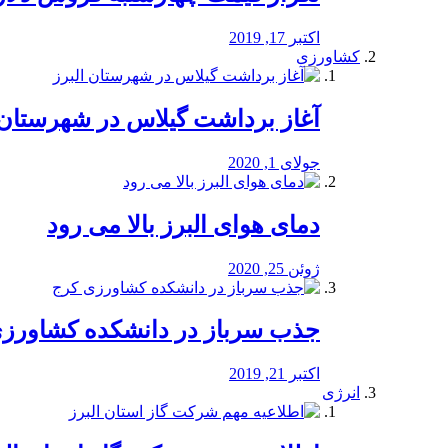
اکتبر 17, 2019
کشاورزی
آغاز برداشت گیلاس در شهرستان 
جولای 1, 2020
دمای هوای البرز بالا می رود
ژوئن 25, 2020
جذب سرباز در دانشکده کشاورز
اکتبر 21, 2019
انرژی