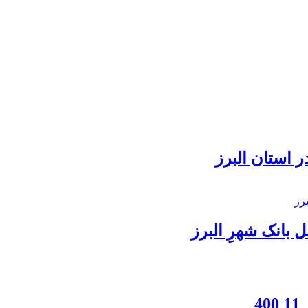
 استان البرز
بانک شهرِ البرز
4