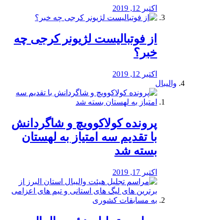
اکتبر 12, 2019
از فوتبالیست لژیونر کرجی چه
خبر؟
اکتبر 12, 2019
والیبال
پرونده کولاکوویچ و شاگردانش
با تقدیم سه امتیاز به لهستان
بسته شد
اکتبر 17, 2019