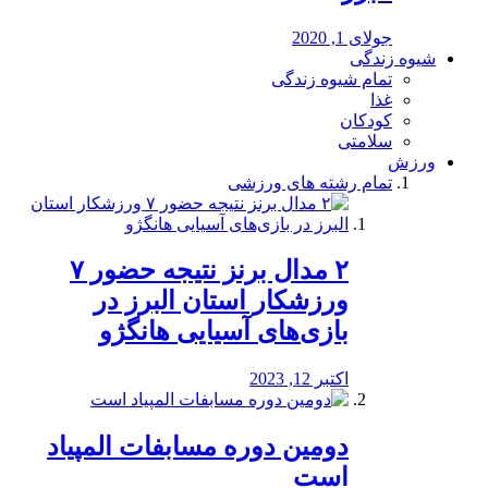
جولای 1, 2020
شیوه زندگی
تمام شیوه زندگی
غذا
کودکان
سلامتی
ورزش
تمام رشته های ورزشی
۲ مدال برنز نتیجه حضور ۷
ورزشکار استان البرز در
بازی‌های آسیایی هانگژو
اکتبر 12, 2023
دومین دوره مسابفات المپیاد
است