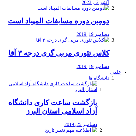
اکتبر 12, 2023
دومین دوره مسابفات المپیاد است
دسامبر 19, 2019
کلاس تئوری مربی گری درجه ۳ آقا
دسامبر 19, 2019
علمی
دانشگاه ها
بازگشت ساعت کاری دانشگاه
آزاد اسلامی استان البرز
دسامبر 25, 2019