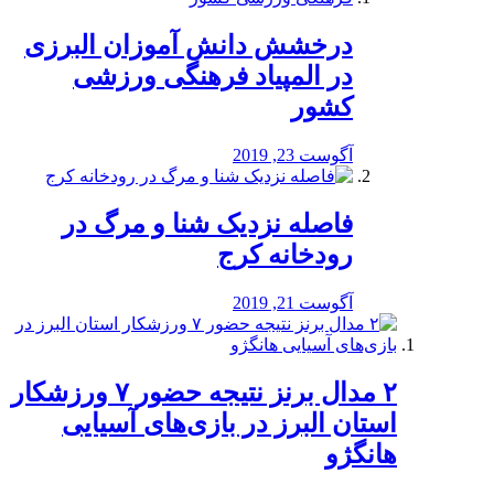
درخشش دانش آموزان البرزی
در المپیاد فرهنگی ورزشی
کشور
آگوست 23, 2019
️فاصله نزدیک شنا و مرگ در
رودخانه کرج
آگوست 21, 2019
۲ مدال برنز نتیجه حضور ۷ ورزشکار
استان البرز در بازی‌های آسیایی
هانگژو