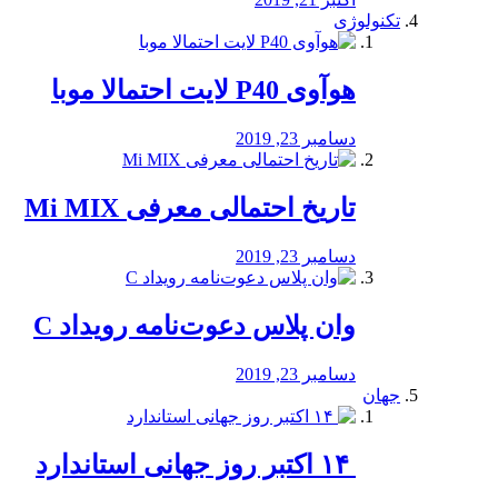
تکنولوژی
هوآوی P40 لایت احتمالا موبا
دسامبر 23, 2019
تاریخ احتمالی معرفی Mi MIX
دسامبر 23, 2019
وان پلاس دعوت‌نامه رویداد C
دسامبر 23, 2019
جهان
‏ ۱۴ اکتبر روز جهانی استاندارد