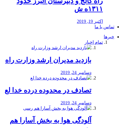
راه كالج و دبيرستان البرز حدود
۱۳۱۱ه ش
اکتبر 19, 2019
تماس با ما
خبرها
تمام اخبار
بازدید مدیران ارشد وزارت راه
دسامبر 24, 2019
تصادف در محدوده درده خدا لع
دسامبر 24, 2019
آلودگی هوا به بخش آسارا هم