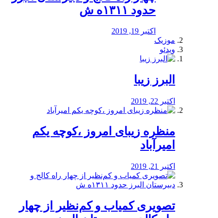
حدود ۱۳۱۱ه ش
اکتبر 19, 2019
موزیک
ویدئو
البرز زیبا
اکتبر 22, 2019
منظره‌‌ زیبای امروز ،کوچه یکم
امیرآباد
اکتبر 21, 2019
️تصویری کمیاب و کم‌نظیر از چهار