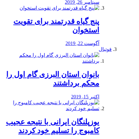
سپتامبر 26, 2019
پنج گیاه قدرتمند برای تقویت
استخوان
آگوست 22, 2019
فوتبال
بانوان استان البرزی گام اول را
محكم برداشتند
اکتبر 15, 2019
یوزپلنگان ایرانی با نتیجه عجیب
کامبوج را تسلیم خود کردند