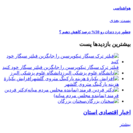
هواشناسی
پست بعدی
چطور درد دندان رو 50% درصد کاهش دهیم ؟
بیشترین بازدیدها پست
فیلتر ترک سیگار نیکوپرسین را جایگزین فیلتر سیگار خود کنید
دانشگاه علوم پزشکی البرز
افزایش یکبارۀ
هزینه پارکینگ متروی گلشهر
دكتر فردين
فرمند (نماينده مجلس مردم میانه)
سخنان بزرگان
اخبار اقتصادی استان
بیشتر