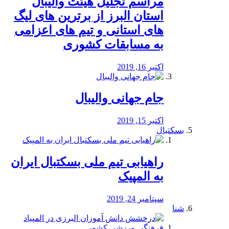
مراسم تجلیل هیئت والیبال
استان البرز از برترین های لیگ
های استانی و تیم های اعزامی
به مسابقات کشوری
اکتبر 16, 2019
جام جهانی والیبال
اکتبر 15, 2019
بسکتبال
راهیابی تیم ملی بسکتبال ایران
به المپیک
سپتامبر 24, 2019
شنا