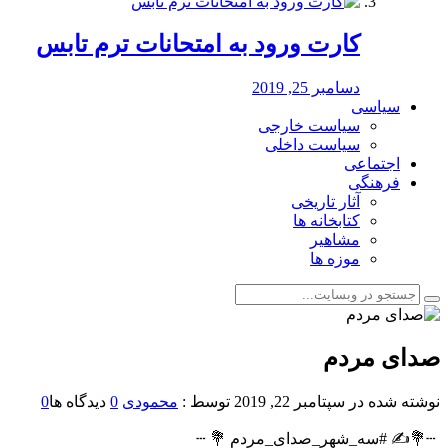
کارت ورود به امتحانات ترم تابس
دسامبر 25, 2019
سیاسی
سیاست خارجی
سیاست داخلی
اجتماعی
فرهنگی
آثار تاریخی
کتابخانه ها
مشاهیر
موزه ها
صدای مردم
نوشته شده در
سپتامبر 22, 2019
توسط :
محمودی
0
دیدگاه ها
0
‌‍ ┄💐✍ #سه_شهر_صدای_مردم 💐 ┄