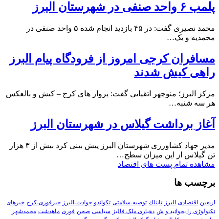
پلمب ۶ واحد صنفی در شهرستان البرز
محمد نصیری گفت: در ۴۵ بازدید انجام شده ۵ واحد صنفی در
محمدیه و یک…
مسافران کرجی امروز از فرودگاه پیام البرز
راهی کیش شدند
مرکز البرز؛ منوچهر اتقیایی گفت: پرواز های کرج – کیش و بالعکس
هر سه شنبه…
آغاز برداشت گیلاس در شهرستان البرز
مدیر جهاد کشاورزی شهرستان البرز پیش بینی کرد بیش از ۳ هزار
تن گیلاس از این میزان سطح…
مشاهده تمام پست های اقتصاد
برچسب ها
اربعین
اقتصادی
البرز
تابناك
توصیه-سلامتی
تکواندو
حوادث-البرز
خبرفوری-کرج
خبرهای
تکنولوڑی را بخوانید و ش
دهیاری ملک فالیز
سیاسی
صحن
فوری
ماهدشت
محمدشهر