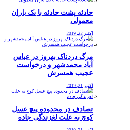
️حادثه پشت حادثه با یک باران
معمولی
اکتبر 22, 2019
مرگ دردناک بهروز در عباس
آباد محمدشهر و درخواست
عجیب همسرش
اکتبر 21, 2019
تصادف در محدوده پیچ عسل
کوچ به علت لغزندگی جاده
اکتبر 21, 2019