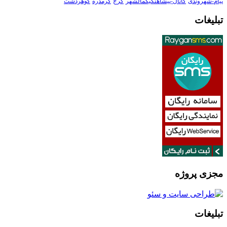
پیام-شهروندی
کانال-پیشاهنگیکمالشهر
کرج
گرمدره
گوهردشت
تبلیغات
مجزی پروژه
تبلیغات