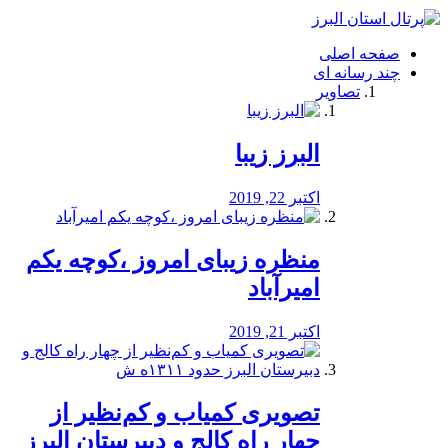
فصد
خون
صفحه اصلی
شرق
چند رسانه ای
تهران
تصاویر
خشکشویی
تصفیه
آب
البرز زیبا
طراحی
سایت
و
اکتبر 22, 2019
سئو
vip
منظره‌‌ زیبای امروز ،کوچه یکم
امیرآباد
اکتبر 21, 2019
️تصویری کمیاب و کم‌نظیر از
چهار راه كالج و دبيرستان البرز