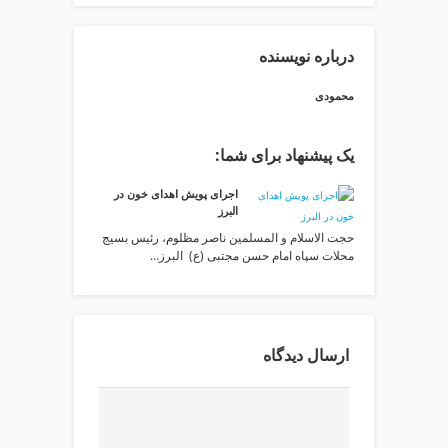
ی
ت
ص
درباره نویسنده
ف
ی
محمودی
ه
آ
یک پیشنهاد برای شما:
ب
ط
اجرای پویش اهدای خون در
ر
البرز
ا
حجت الاسلام و المسلمین ناصر مظلوم، رئیس بسیج
ح
محلات سپاه امام حسن مجتبی (ع) البرز…
ی
س
ا
ی
ارسال دیدگاه
ت
و
س
ئ
و