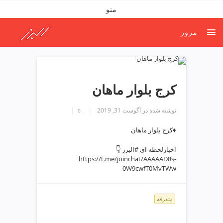
ف
منو
ص
د
مرور
خ
و
ن
ش
ر
کرج بلوار ماهان
ق
ت
نوشته شده در
آگوست 31, 2019
0
ه
ر
♦️کرج بلوار ماهان
ا
ن
اخبارلحظه ای #البرز 👇
https://t.me/joinchat/AAAAAD8s-
خ
0W9cwfT0MvTWw
ش
ک
ش
متفرقه
و
ی