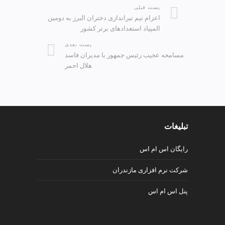
پست قبلی
اعزام تیم تیراندازی دختران البرز به دومین
المپیاد استعدادهای برتر کشور
پست بعدی
مسامحه عجیب رئیس جمهور با مدیران فاسد
هلال احمر
تبلیغات
رایگان اس ام اس
شرکت نرم افزاری مازندران
پنل اس ام اس