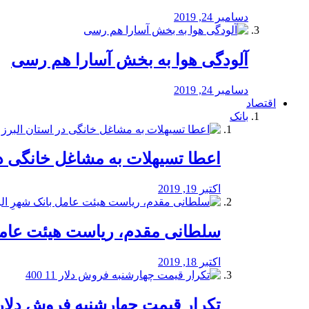
دسامبر 24, 2019
آلودگی هوا به بخش آسارا هم رسی
دسامبر 24, 2019
اقتصاد
بانک
️اعطا تسیهلات به مشاغل خانگی در
اکتبر 19, 2019
سلطانی مقدم، ریاست هیئت عامل 
اکتبر 18, 2019
تکرار قیمت چهارشنبه فروش دلار 11 00