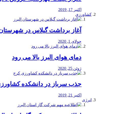
اکتبر 17, 2019
کشاورزی
آغاز برداشت گیلاس در شهرستان 
جولای 1, 2020
دمای هوای البرز بالا می رود
ژوئن 25, 2020
جذب سرباز در دانشکده کشاورز
اکتبر 21, 2019
انرژی