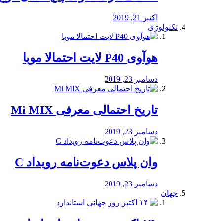
اکتبر 21, 2019
تکنولوژی
هوآوی P40 لایت احتمالا موبا
دسامبر 23, 2019
تاریخ احتمالی معرفی Mi MIX
دسامبر 23, 2019
وان پلاس دعوت‌نامه رویداد C
دسامبر 23, 2019
جهان