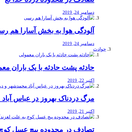
دسامبر 24, 2019
آلودگی هوا به بخش آسارا هم ر
دسامبر 24, 2019
حوادث
️حادثه پشت حادثه با یک باران مع
اکتبر 22, 2019
مرگ دردناک بهروز در عباس آب
اکتبر 21, 2019
تصادف در محدوده پیچ عسل کوچ 