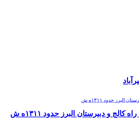
رآباد
كالج و دبيرستان البرز حدود ۱۳۱۱ه ش