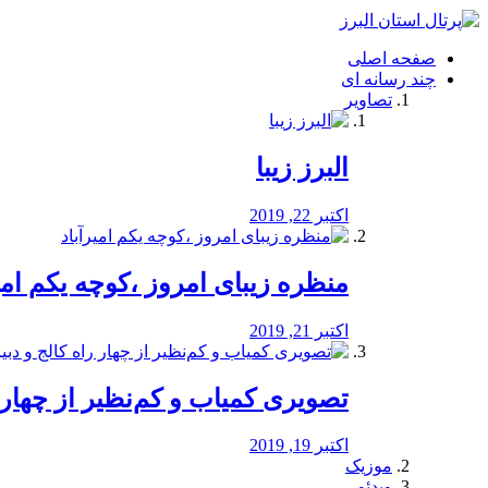
فصد
خون
صفحه اصلی
شرق
چند رسانه ای
تهران
تصاویر
خشکشویی
تصفیه
آب
البرز زیبا
طراحی
سایت
و
اکتبر 22, 2019
سئو
vip
منظره‌‌ زیبای امروز ،کوچه یکم امی
اکتبر 21, 2019
️تصویری کمیاب و کم‌نظیر از چهار راه 
اکتبر 19, 2019
موزیک
ویدئو