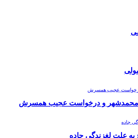
سی
مولی
اد محمدشهر و درخواست عجیب همسرش
به علت لغزندگی جاده