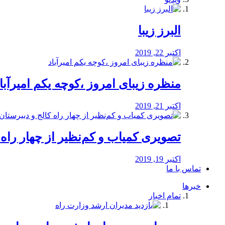
البرز زیبا
اکتبر 22, 2019
منظره‌‌ زیبای امروز ،کوچه یکم امیرآبا
اکتبر 21, 2019
️تصویری کمیاب و کم‌نظیر از چهار راه كالج
اکتبر 19, 2019
تماس با ما
خبرها
تمام اخبار