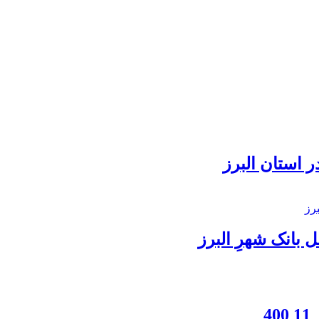
 استان البرز
بانک شهرِ البرز
4