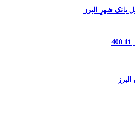
بانک شهرِ البرز
4
البرز