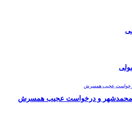
سی
مولی
اد محمدشهر و درخواست عجیب همسرش