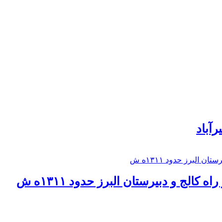
رآباد
كالج و دبيرستان البرز حدود ۱۳۱۱ه ش