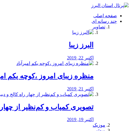
فصد
خون
صفحه اصلی
شرق
چند رسانه ای
تهران
تصاویر
خشکشویی
تصفیه
آب
البرز زیبا
طراحی
سایت
و
اکتبر 22, 2019
سئو
vip
منظره‌‌ زیبای امروز ،کوچه یکم امی
اکتبر 21, 2019
️تصویری کمیاب و کم‌نظیر از چهار راه 
اکتبر 19, 2019
موزیک
ویدئو