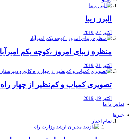
البرز زیبا
اکتبر 22, 2019
منظره‌‌ زیبای امروز ،کوچه یکم امیرآبا
اکتبر 21, 2019
️تصویری کمیاب و کم‌نظیر از چهار راه كالج
اکتبر 19, 2019
تماس با ما
خبرها
تمام اخبار