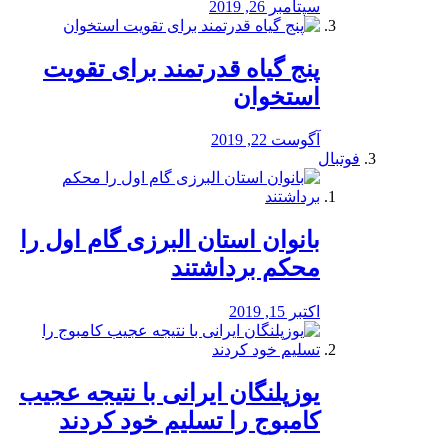
سپتامبر 26, 2019
پنج گیاه قدرتمند برای تقویت
استخوان
آگوست 22, 2019
فوتبال
بانوان استان البرزی گام اول را
محكم برداشتند
اکتبر 15, 2019
یوزپلنگان ایرانی با نتیجه عجیب
کامبوج را تسلیم خود کردند