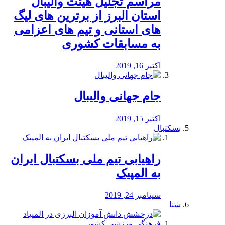
مراسم تجلیل هیئت والیبال
استان البرز از برترین های لیگ
های استانی و تیم های اعزامی
به مسابقات کشوری
اکتبر 16, 2019
جام جهانی والیبال
اکتبر 15, 2019
بسکتبال
راهیابی تیم ملی بسکتبال ایران
به المپیک
سپتامبر 24, 2019
شنا