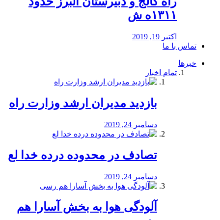
راه كالج و دبيرستان البرز حدود
۱۳۱۱ه ش
اکتبر 19, 2019
تماس با ما
خبرها
تمام اخبار
بازدید مدیران ارشد وزارت راه
دسامبر 24, 2019
تصادف در محدوده درده خدا لع
دسامبر 24, 2019
آلودگی هوا به بخش آسارا هم