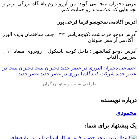
مربی دختران نینجا می گوید: من آرزو دارم باشگاه بزرگی بزنم و
بچه هایی که علاقمندند رو حمایت کنم.
آدرس آکادمی نینجوتسو فریبا فرجی پور
آدرس دوجو خرمدشت :کوچه یاسر ۳/۲ – جنب ساختمان پدیده البرز
– آکادمی آرامش طوفان
آدرس دوجو کمالشهر : داخل کوچه باسکول _ روبروی میعاد ۱۰ _
سرزمین آفتاب
اجتماعی
دختران البرزی در عصر جدید
دختران نینجا
دختران نینجا در
عصر جدید
شرکت کنندگان البرزی در عصر جدید
عصر جدید
درباره نویسنده
محمودی
یک پیشنهاد برای شما: