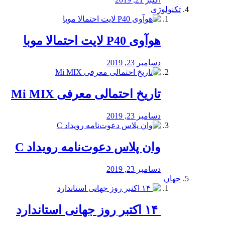
تکنولوژی
هوآوی P40 لایت احتمالا موبا
دسامبر 23, 2019
تاریخ احتمالی معرفی Mi MIX
دسامبر 23, 2019
وان پلاس دعوت‌نامه رویداد C
دسامبر 23, 2019
جهان
‏ ۱۴ اکتبر روز جهانی استاندارد