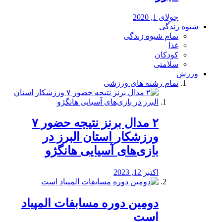
جولای 1, 2020
شیوه زندگی
تمام شیوه زندگی
غذا
کودکان
سلامتی
ورزش
تمام رشته های ورزشی
۲ مدال برنز نتیجه حضور ۷
ورزشکار استان البرز در
بازی‌های آسیایی هانگژو
اکتبر 12, 2023
دومین دوره مسابفات المپیاد
است