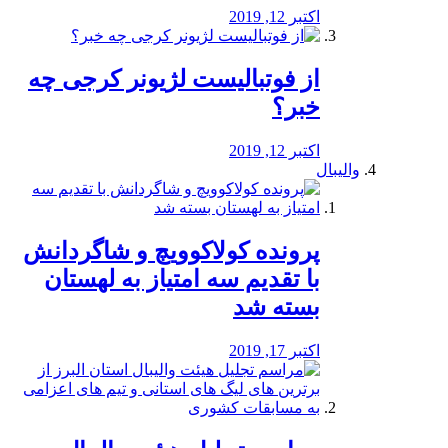
اکتبر 12, 2019
از فوتبالیست لژیونر کرجی چه
خبر؟
اکتبر 12, 2019
والیبال
پرونده کولاکوویچ و شاگردانش
با تقدیم سه امتیاز به لهستان
بسته شد
اکتبر 17, 2019