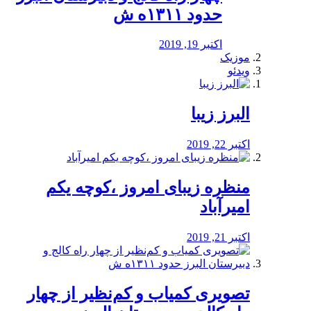
حدود ۱۳۱۱ه ش
اکتبر 19, 2019
موزیک
ویدئو
البرز زیبا
اکتبر 22, 2019
منظره‌‌ زیبای امروز ،کوچه یکم
امیرآباد
اکتبر 21, 2019
️تصویری کمیاب و کم‌نظیر از چهار