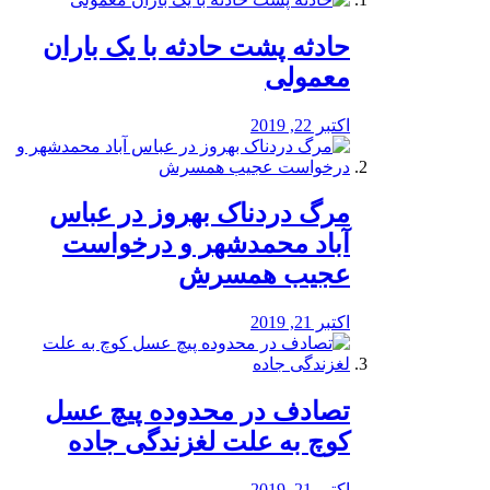
️حادثه پشت حادثه با یک باران
معمولی
اکتبر 22, 2019
مرگ دردناک بهروز در عباس
آباد محمدشهر و درخواست
عجیب همسرش
اکتبر 21, 2019
تصادف در محدوده پیچ عسل
کوچ به علت لغزندگی جاده
اکتبر 21, 2019