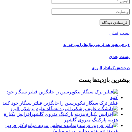
پست قبلی
♦️برخی هنوز هم فریب رمال‌ها را می خورند
پست بعدی
درخشش کماندار البرزی
بیشترین بازدیدها پست
فیلتر ترک سیگار نیکوپرسین را جایگزین فیلتر سیگار خود کنید
دانشگاه علوم پزشکی البرز
افزایش یکبارۀ
هزینه پارکینگ متروی گلشهر
دكتر فردين
فرمند (نماينده مجلس مردم میانه)