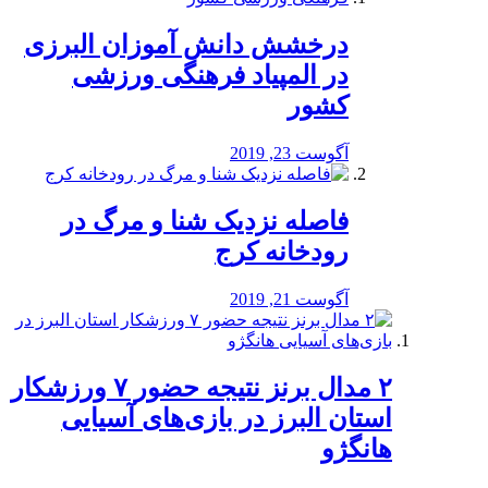
درخشش دانش آموزان البرزی
در المپیاد فرهنگی ورزشی
کشور
آگوست 23, 2019
️فاصله نزدیک شنا و مرگ در
رودخانه کرج
آگوست 21, 2019
۲ مدال برنز نتیجه حضور ۷ ورزشکار
استان البرز در بازی‌های آسیایی
هانگژو