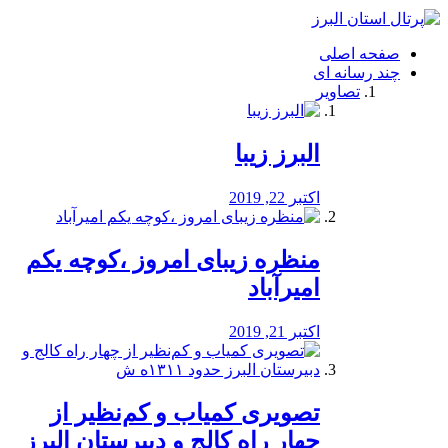
فصد
خون
صفحه اصلی
شرق
چند رسانه ای
تهران
تصاویر
خشکشویی
تصفیه
آب
البرز زیبا
طراحی
سایت
و
اکتبر 22, 2019
سئو
vip
منظره‌‌ زیبای امروز ،کوچه یکم
امیرآباد
اکتبر 21, 2019
️تصویری کمیاب و کم‌نظیر از
چهار راه كالج و دبيرستان البرز