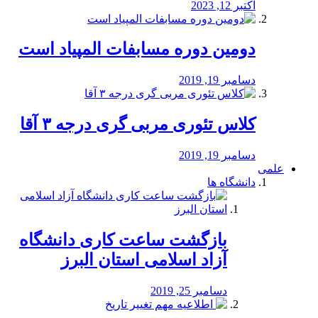
اکتبر 12, 2023
دومین دوره مسابفات المپیاد است
دسامبر 19, 2019
کلاس تئوری مربی گری درجه ۳ آقا
دسامبر 19, 2019
علمی
دانشگاه ها
بازگشت ساعت کاری دانشگاه
آزاد اسلامی استان البرز
دسامبر 25, 2019