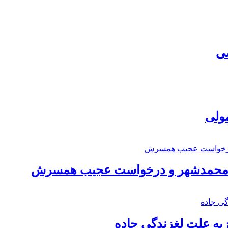
سی
مولی
اد محمدشهر و درخواست عجیب همسرش
به علت لغزندگی جاده