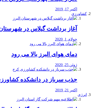
اکتبر 17, 2019
کشاورزی
آغاز برداشت گیلاس در شهرستان 
جولای 1, 2020
دمای هوای البرز بالا می رود
ژوئن 25, 2020
جذب سرباز در دانشکده کشاورز
اکتبر 21, 2019
انرژی