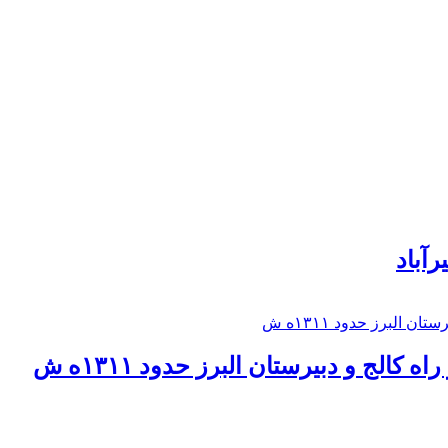
رآباد
كالج و دبيرستان البرز حدود ۱۳۱۱ه ش