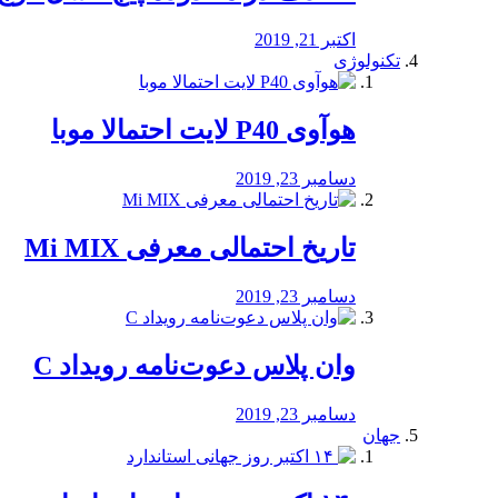
اکتبر 21, 2019
تکنولوژی
هوآوی P40 لایت احتمالا موبا
دسامبر 23, 2019
تاریخ احتمالی معرفی Mi MIX
دسامبر 23, 2019
وان پلاس دعوت‌نامه رویداد C
دسامبر 23, 2019
جهان