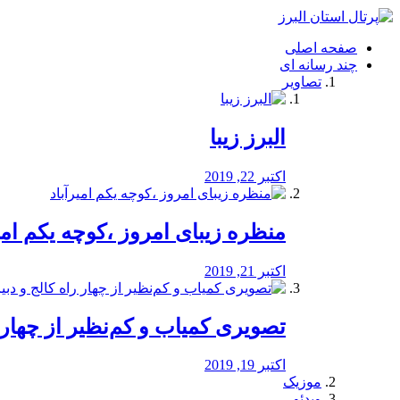
فصد
خون
صفحه اصلی
شرق
چند رسانه ای
تهران
تصاویر
خشکشویی
تصفیه
آب
البرز زیبا
طراحی
سایت
و
اکتبر 22, 2019
سئو
vip
منظره‌‌ زیبای امروز ،کوچه یکم امی
اکتبر 21, 2019
️تصویری کمیاب و کم‌نظیر از چهار راه 
اکتبر 19, 2019
موزیک
ویدئو