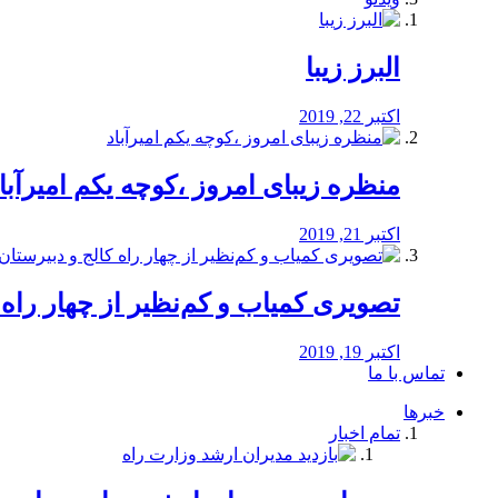
البرز زیبا
اکتبر 22, 2019
منظره‌‌ زیبای امروز ،کوچه یکم امیرآبا
اکتبر 21, 2019
️تصویری کمیاب و کم‌نظیر از چهار راه كالج
اکتبر 19, 2019
تماس با ما
خبرها
تمام اخبار