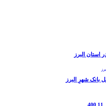
 استان البرز
بانک شهرِ البرز
4