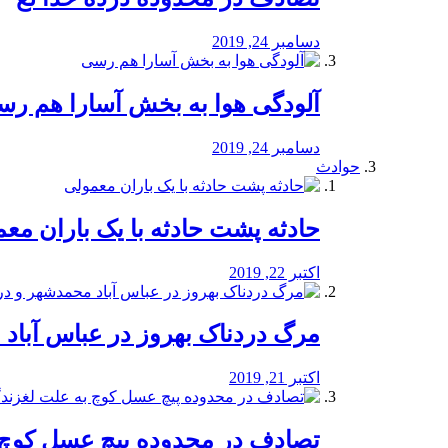
دسامبر 24, 2019
آلودگی هوا به بخش آسارا هم ر
دسامبر 24, 2019
حوادث
️حادثه پشت حادثه با یک باران مع
اکتبر 22, 2019
مرگ دردناک بهروز در عباس آب
اکتبر 21, 2019
تصادف در محدوده پیچ عسل کوچ 