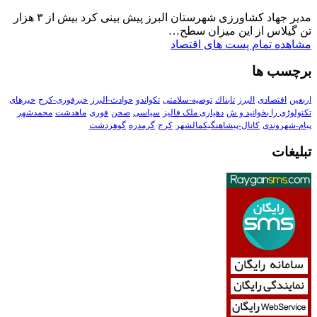
مدیر جهاد کشاورزی شهرستان البرز پیش بینی کرد بیش از ۳ هزار
تن گیلاس از این میزان سطح…
مشاهده تمام پست های اقتصاد
برچسب ها
اربعین
اقتصادی
البرز
تابناك
توصیه-سلامتی
تکواندو
حوادث-البرز
خبرفوری-کرج
خبرهای
تکنولوڑی را بخوانید و ش
دهیاری ملک فالیز
سیاسی
صحن
فوری
ماهدشت
محمدشهر
پیام-شهروندی
کانال-پیشاهنگیکمالشهر
کرج
گرمدره
گوهردشت
تبلیغات