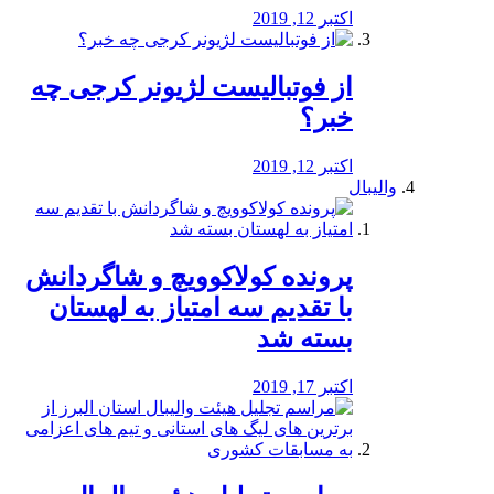
اکتبر 12, 2019
از فوتبالیست لژیونر کرجی چه
خبر؟
اکتبر 12, 2019
والیبال
پرونده کولاکوویچ و شاگردانش
با تقدیم سه امتیاز به لهستان
بسته شد
اکتبر 17, 2019