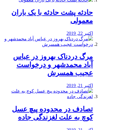
️حادثه پشت حادثه با یک باران
معمولی
اکتبر 22, 2019
مرگ دردناک بهروز در عباس
آباد محمدشهر و درخواست
عجیب همسرش
اکتبر 21, 2019
تصادف در محدوده پیچ عسل
کوچ به علت لغزندگی جاده
اکتبر 21, 2019