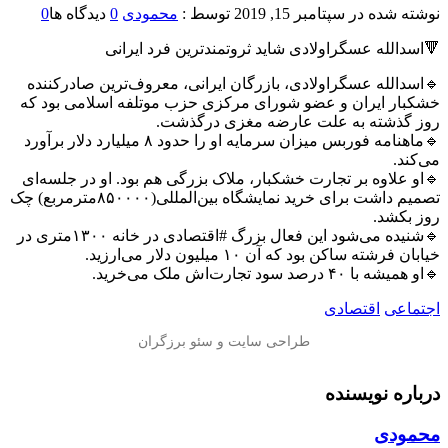
نوشته شده در
سپتامبر 15, 2019
توسط :
محمودی
0
دیدگاه ها
0
🔻اسدالله عسگراولادی شاید ثروتمندترین فرد ایرانی
🔹اسدالله عسگراولادی، بازرگان ایرانی، معروف‌ترین صادرکننده
خشکبار ایران و عضو شورای مرکزی حزب موتلفه اسلامی بود که
روز گذشته به علت عارضه مغزی درگذشت.
🔹ماهنامه فوربس میزان سرمایه او را حدود ۸ میلیارد دلار برآورد
می‌کند.
🔹او علاوه بر تجارت خشکبار، ملاک بزرگی هم بود. او در جلسه‌ای
تصميم داشت برای خريد نمايشگاه بين‌المللی(۸۵۰۰۰۰مترمربع) چک
روز بكشد.
🔹شنیده می‌شود این فعال بزرگ #اقتصادی در خانه ۱۳۰۰متری در
خیابان فرشته ساکن بود که آن ۱۰ میلیون دلار می‌ارزید.
🔹او همیشه با ۴۰ درصد سود تجارت‌اش ملک می‌خرید.
اجتماعی
اقتصادی
درباره نویسنده
محمودی