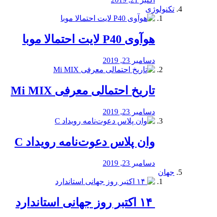
تکنولوژی
هوآوی P40 لایت احتمالا موبا
دسامبر 23, 2019
تاریخ احتمالی معرفی Mi MIX
دسامبر 23, 2019
وان پلاس دعوت‌نامه رویداد C
دسامبر 23, 2019
جهان
‏ ۱۴ اکتبر روز جهانی استاندارد