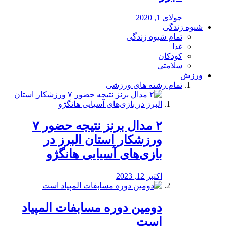
جولای 1, 2020
شیوه زندگی
تمام شیوه زندگی
غذا
کودکان
سلامتی
ورزش
تمام رشته های ورزشی
۲ مدال برنز نتیجه حضور ۷
ورزشکار استان البرز در
بازی‌های آسیایی هانگژو
اکتبر 12, 2023
دومین دوره مسابفات المپیاد
است