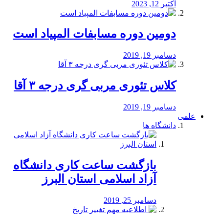
اکتبر 12, 2023
دومین دوره مسابفات المپیاد است
دسامبر 19, 2019
کلاس تئوری مربی گری درجه ۳ آقا
دسامبر 19, 2019
علمی
دانشگاه ها
بازگشت ساعت کاری دانشگاه
آزاد اسلامی استان البرز
دسامبر 25, 2019