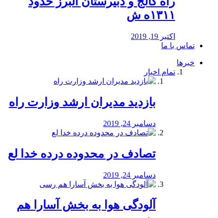
راه كالج و دبيرستان البرز حدود
۱۳۱۱ه ش
اکتبر 19, 2019
تماس با ما
خبرها
تمام اخبار
بازدید مدیران ارشد وزارت راه
دسامبر 24, 2019
تصادف در محدوده درده خدا لع
دسامبر 24, 2019
آلودگی هوا به بخش آسارا هم