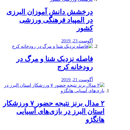
درخشش دانش آموزان البرزی
در المپیاد فرهنگی ورزشی
کشور
آگوست 23, 2019
️فاصله نزدیک شنا و مرگ در
رودخانه کرج
آگوست 21, 2019
۲ مدال برنز نتیجه حضور ۷ ورزشکار
استان البرز در بازی‌های آسیایی
هانگژو