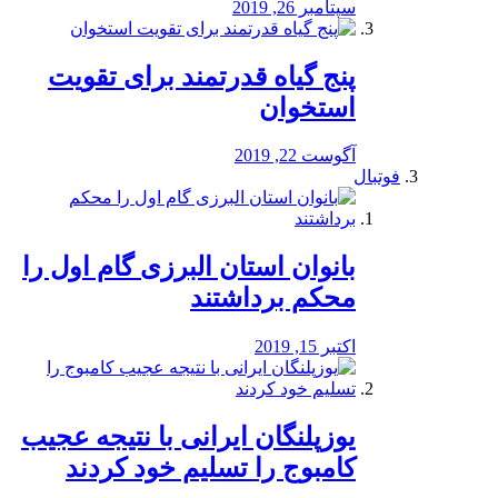
سپتامبر 26, 2019
پنج گیاه قدرتمند برای تقویت
استخوان
آگوست 22, 2019
فوتبال
بانوان استان البرزی گام اول را
محكم برداشتند
اکتبر 15, 2019
یوزپلنگان ایرانی با نتیجه عجیب
کامبوج را تسلیم خود کردند