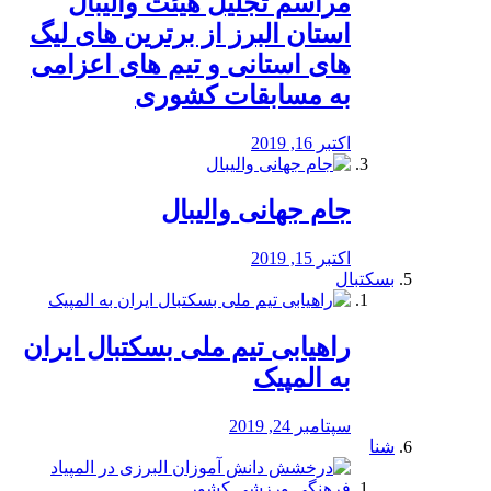
مراسم تجلیل هیئت والیبال
استان البرز از برترین های لیگ
های استانی و تیم های اعزامی
به مسابقات کشوری
اکتبر 16, 2019
جام جهانی والیبال
اکتبر 15, 2019
بسکتبال
راهیابی تیم ملی بسکتبال ایران
به المپیک
سپتامبر 24, 2019
شنا