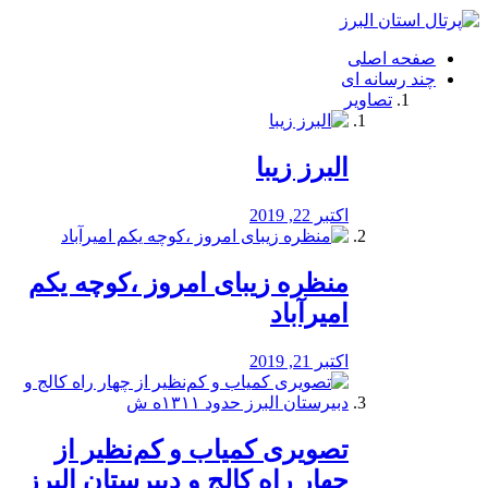
فصد
خون
صفحه اصلی
شرق
چند رسانه ای
تهران
تصاویر
خشکشویی
تصفیه
آب
البرز زیبا
طراحی
سایت
و
اکتبر 22, 2019
سئو
vip
منظره‌‌ زیبای امروز ،کوچه یکم
امیرآباد
اکتبر 21, 2019
️تصویری کمیاب و کم‌نظیر از
چهار راه كالج و دبيرستان البرز