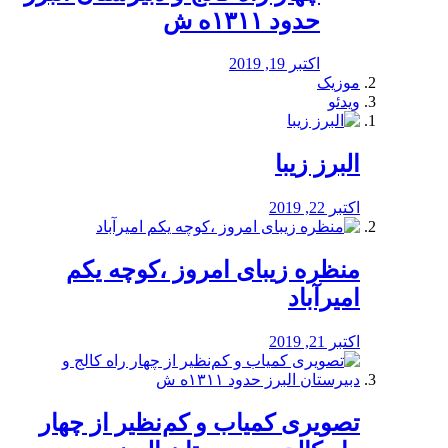
حدود ۱۳۱۱ه ش
اکتبر 19, 2019
موزیک
ویدئو
البرز زیبا
اکتبر 22, 2019
منظره‌‌ زیبای امروز ،کوچه یکم
امیرآباد
اکتبر 21, 2019
️تصویری کمیاب و کم‌نظیر از چهار