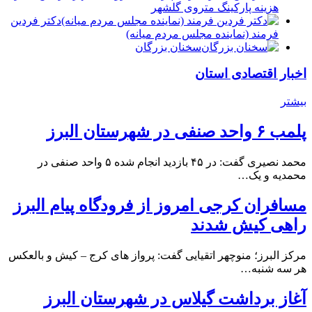
هزینه پارکینگ متروی گلشهر
دكتر فردين
فرمند (نماينده مجلس مردم میانه)
سخنان بزرگان
اخبار اقتصادی استان
بیشتر
پلمب ۶ واحد صنفی در شهرستان البرز
محمد نصیری گفت: در ۴۵ بازدید انجام شده ۵ واحد صنفی در
محمدیه و یک…
مسافران کرجی امروز از فرودگاه پیام البرز
راهی کیش شدند
مرکز البرز؛ منوچهر اتقیایی گفت: پرواز های کرج – کیش و بالعکس
هر سه شنبه…
آغاز برداشت گیلاس در شهرستان البرز