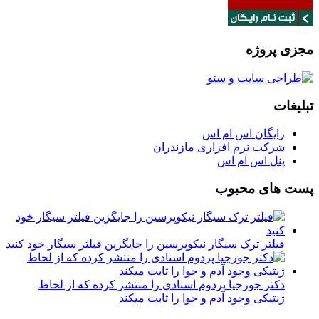
مجزی پروژه
تبلیغات
رایگان اس ام اس
شرکت نرم افزاری مازندران
پنل اس ام اس
پست های محبوب
فیلتر ترک سیگار نیکوپرسین را جایگزین فیلتر سیگار خود کنید
دکتر جورجیا پردوم اسنادی را منتشر کرده که از لحاظ
ژنتیکی وجود آدم و حوا را ثابت میکند