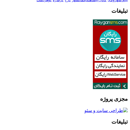
پیام-شهروندی
کانال-پیشاهنگیکمالشهر
کرج
گرمدره
گوهردشت
تبلیغات
مجزی پروژه
تبلیغات