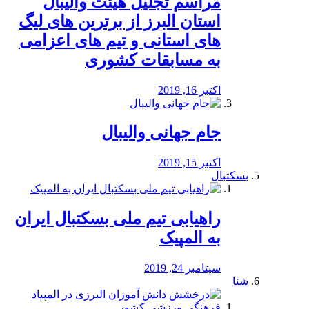
مراسم تجلیل هیئت والیبال
استان البرز از برترین های لیگ
های استانی و تیم های اعزامی
به مسابقات کشوری
اکتبر 16, 2019
جام جهانی والیبال
اکتبر 15, 2019
بسکتبال
راهیابی تیم ملی بسکتبال ایران
به المپیک
سپتامبر 24, 2019
شنا