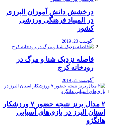
درخشش دانش آموزان البرزی
در المپیاد فرهنگی ورزشی
کشور
آگوست 23, 2019
️فاصله نزدیک شنا و مرگ در
رودخانه کرج
آگوست 21, 2019
۲ مدال برنز نتیجه حضور ۷ ورزشکار
استان البرز در بازی‌های آسیایی
هانگژو