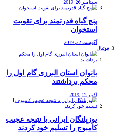
سپتامبر 26, 2019
پنج گیاه قدرتمند برای تقویت
استخوان
آگوست 22, 2019
فوتبال
بانوان استان البرزی گام اول را
محكم برداشتند
اکتبر 15, 2019
یوزپلنگان ایرانی با نتیجه عجیب
کامبوج را تسلیم خود کردند