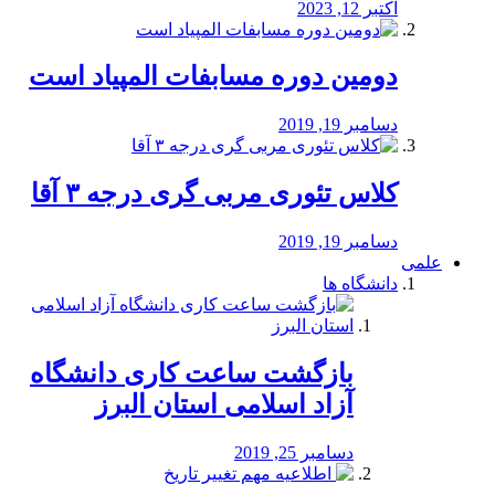
اکتبر 12, 2023
دومین دوره مسابفات المپیاد است
دسامبر 19, 2019
کلاس تئوری مربی گری درجه ۳ آقا
دسامبر 19, 2019
علمی
دانشگاه ها
بازگشت ساعت کاری دانشگاه
آزاد اسلامی استان البرز
دسامبر 25, 2019