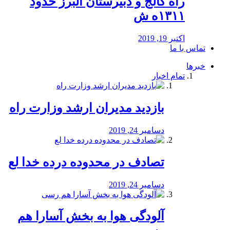
راه كالج و دبيرستان البرز حدود
۱۳۱۱ه ش
اکتبر 19, 2019
تماس با ما
خبرها
تمام اخبار
بازدید مدیران ارشد وزارت راه
دسامبر 24, 2019
تصادف در محدوده درده خدا لع
دسامبر 24, 2019
آلودگی هوا به بخش آسارا هم