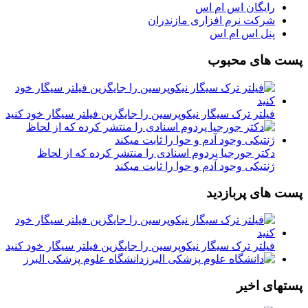
رایگان اس ام اس
شرکت نرم افزاری مازندران
پنل اس ام اس
پست های محبوب
فیلتر ترک سیگار نیکوپرسین را جایگزین فیلتر سیگار خود کنید
دکتر جورجیا پردوم اسنادی را منتشر کرده که از لحاظ
ژنتیکی وجود آدم و حوا را ثابت میکند
پست های پربازدید
فیلتر ترک سیگار نیکوپرسین را جایگزین فیلتر سیگار خود کنید
دانشگاه علوم پزشکی البرز
پستهای اخیر