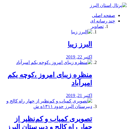
فصد
خون
صفحه اصلی
شرق
چند رسانه ای
تهران
تصاویر
خشکشویی
تصفیه
آب
البرز زیبا
طراحی
سایت
و
اکتبر 22, 2019
سئو
vip
منظره‌‌ زیبای امروز ،کوچه یکم
امیرآباد
اکتبر 21, 2019
️تصویری کمیاب و کم‌نظیر از
چهار راه كالج و دبيرستان البرز