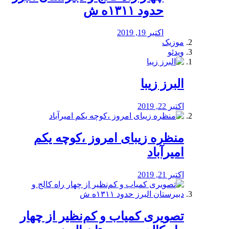
حدود ۱۳۱۱ه ش
اکتبر 19, 2019
موزیک
ویدئو
البرز زیبا
اکتبر 22, 2019
منظره‌‌ زیبای امروز ،کوچه یکم
امیرآباد
اکتبر 21, 2019
️تصویری کمیاب و کم‌نظیر از چهار