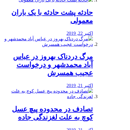
️حادثه پشت حادثه با یک باران
معمولی
اکتبر 22, 2019
مرگ دردناک بهروز در عباس
آباد محمدشهر و درخواست
عجیب همسرش
اکتبر 21, 2019
تصادف در محدوده پیچ عسل
کوچ به علت لغزندگی جاده
اکتبر 21, 2019