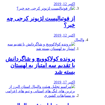
اکتبر 12, 2019
از فوتبالیست لژیونر کرجی چه
خبر؟
اکتبر 12, 2019
والیبال
پرونده کولاکوویچ و شاگردانش
با تقدیم سه امتیاز به لهستان
بسته شد
اکتبر 17, 2019