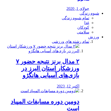
جولای 1, 2020
شیوه زندگی
تمام شیوه زندگی
غذا
کودکان
سلامتی
ورزش
تمام رشته های ورزشی
۲ مدال برنز نتیجه حضور ۷
ورزشکار استان البرز در
بازی‌های آسیایی هانگژو
اکتبر 12, 2023
دومین دوره مسابفات المپیاد
است