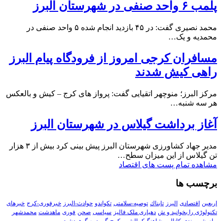
پلمب ۶ واحد صنفی در شهرستان البرز
محمد نصیری گفت: در ۴۵ بازدید انجام شده ۵ واحد صنفی در
محمدیه و یک…
مسافران کرجی امروز از فرودگاه پیام البرز
راهی کیش شدند
مرکز البرز؛ منوچهر اتقیایی گفت: پرواز های کرج – کیش و بالعکس
هر سه شنبه…
آغاز برداشت گیلاس در شهرستان البرز
مدیر جهاد کشاورزی شهرستان البرز پیش بینی کرد بیش از ۳ هزار
تن گیلاس از این میزان سطح…
مشاهده تمام پست های اقتصاد
برچسب ها
اربعین
اقتصادی
البرز
تابناك
توصیه-سلامتی
تکواندو
حوادث-البرز
خبرفوری-کرج
خبرهای
تکنولوڑی را بخوانید و ش
دهیاری ملک فالیز
سیاسی
صحن
فوری
ماهدشت
محمدشهر