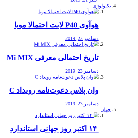
تکنولوژی
هوآوی P40 لایت احتمالا موبا
دسامبر 23, 2019
تاریخ احتمالی معرفی Mi MIX
دسامبر 23, 2019
وان پلاس دعوت‌نامه رویداد C
دسامبر 23, 2019
جهان
‏ ۱۴ اکتبر روز جهانی استاندارد