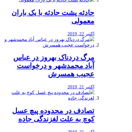
️حادثه پشت حادثه با یک باران
معمولی
اکتبر 22, 2019
مرگ دردناک بهروز در عباس
آباد محمدشهر و درخواست
عجیب همسرش
اکتبر 21, 2019
تصادف در محدوده پیچ عسل
کوچ به علت لغزندگی جاده
اکتبر 21, 2019