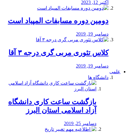
اکتبر 12, 2023
دومین دوره مسابفات المپیاد است
دسامبر 19, 2019
کلاس تئوری مربی گری درجه ۳ آقا
دسامبر 19, 2019
علمی
دانشگاه ها
بازگشت ساعت کاری دانشگاه
آزاد اسلامی استان البرز
دسامبر 25, 2019