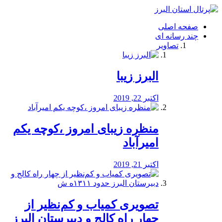
فصد
خون
صفحه اصلی
شرق
چند رسانه ای
تهران
تصاویر
خشکشویی
تصفیه
آب
البرز زیبا
طراحی
سایت
و
اکتبر 22, 2019
سئو
vip
منظره‌‌ زیبای امروز ،کوچه یکم
امیرآباد
اکتبر 21, 2019
️تصویری کمیاب و کم‌نظیر از
چهار راه كالج و دبيرستان البرز