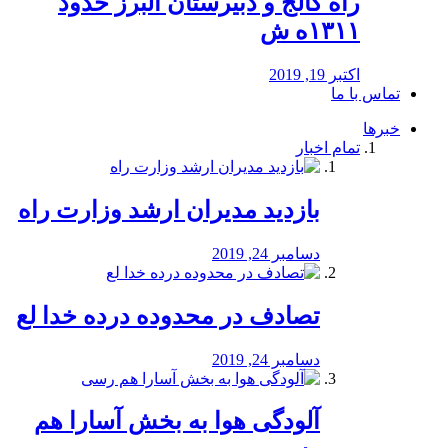
راه كالج و دبيرستان البرز حدود
۱۳۱۱ه ش
اکتبر 19, 2019
تماس با ما
خبرها
تمام اخبار
بازدید مدیران ارشد وزارت راه
دسامبر 24, 2019
تصادف در محدوده درده خدا لع
دسامبر 24, 2019
آلودگی هوا به بخش آسارا هم