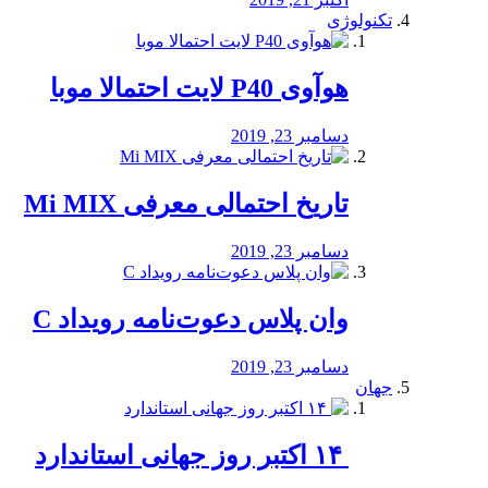
تکنولوژی
هوآوی P40 لایت احتمالا موبا
دسامبر 23, 2019
تاریخ احتمالی معرفی Mi MIX
دسامبر 23, 2019
وان پلاس دعوت‌نامه رویداد C
دسامبر 23, 2019
جهان
‏ ۱۴ اکتبر روز جهانی استاندارد