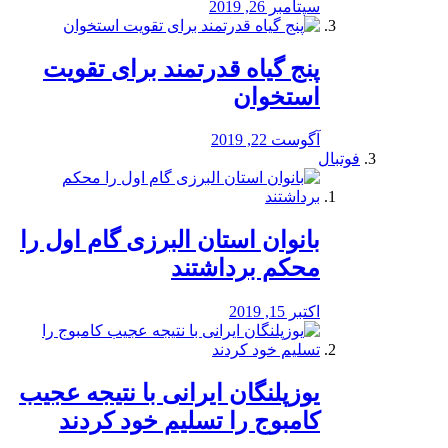
سپتامبر 26, 2019
پنج گیاه قدرتمند برای تقویت
استخوان
آگوست 22, 2019
فوتبال
بانوان استان البرزی گام اول را
محكم برداشتند
اکتبر 15, 2019
یوزپلنگان ایرانی با نتیجه عجیب
کامبوج را تسلیم خود کردند