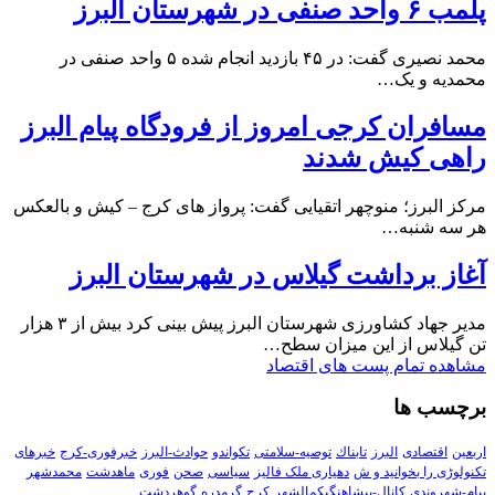
پلمب ۶ واحد صنفی در شهرستان البرز
محمد نصیری گفت: در ۴۵ بازدید انجام شده ۵ واحد صنفی در
محمدیه و یک…
مسافران کرجی امروز از فرودگاه پیام البرز
راهی کیش شدند
مرکز البرز؛ منوچهر اتقیایی گفت: پرواز های کرج – کیش و بالعکس
هر سه شنبه…
آغاز برداشت گیلاس در شهرستان البرز
مدیر جهاد کشاورزی شهرستان البرز پیش بینی کرد بیش از ۳ هزار
تن گیلاس از این میزان سطح…
مشاهده تمام پست های اقتصاد
برچسب ها
اربعین
اقتصادی
البرز
تابناك
توصیه-سلامتی
تکواندو
حوادث-البرز
خبرفوری-کرج
خبرهای
تکنولوڑی را بخوانید و ش
دهیاری ملک فالیز
سیاسی
صحن
فوری
ماهدشت
محمدشهر
پیام-شهروندی
کانال-پیشاهنگیکمالشهر
کرج
گرمدره
گوهردشت