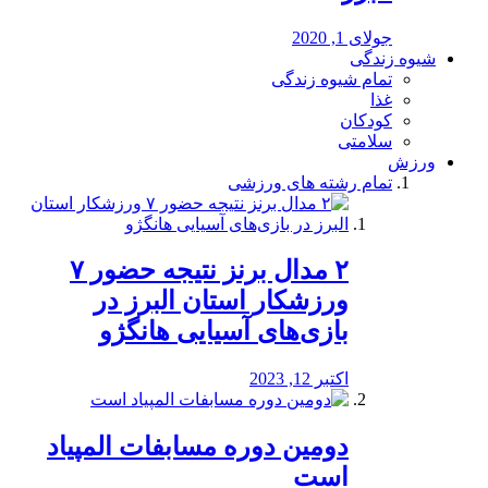
جولای 1, 2020
شیوه زندگی
تمام شیوه زندگی
غذا
کودکان
سلامتی
ورزش
تمام رشته های ورزشی
۲ مدال برنز نتیجه حضور ۷
ورزشکار استان البرز در
بازی‌های آسیایی هانگژو
اکتبر 12, 2023
دومین دوره مسابفات المپیاد
است