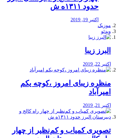
حدود ۱۳۱۱ه ش
اکتبر 19, 2019
موزیک
ویدئو
البرز زیبا
اکتبر 22, 2019
منظره‌‌ زیبای امروز ،کوچه یکم
امیرآباد
اکتبر 21, 2019
️تصویری کمیاب و کم‌نظیر از چهار