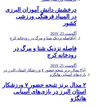
درخشش دانش آموزان البرزی
در المپیاد فرهنگی ورزشی
کشور
آگوست 23, 2019
️فاصله نزدیک شنا و مرگ در
رودخانه کرج
آگوست 21, 2019
۲ مدال برنز نتیجه حضور ۷ ورزشکار
استان البرز در بازی‌های آسیایی
هانگژو