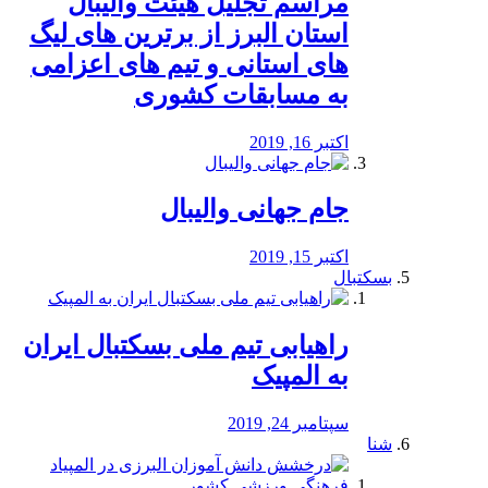
مراسم تجلیل هیئت والیبال
استان البرز از برترین های لیگ
های استانی و تیم های اعزامی
به مسابقات کشوری
اکتبر 16, 2019
جام جهانی والیبال
اکتبر 15, 2019
بسکتبال
راهیابی تیم ملی بسکتبال ایران
به المپیک
سپتامبر 24, 2019
شنا