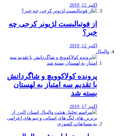
اکتبر 12, 2019
از فوتبالیست لژیونر کرجی چه
خبر؟
اکتبر 12, 2019
والیبال
پرونده کولاکوویچ و شاگردانش
با تقدیم سه امتیاز به لهستان
بسته شد
اکتبر 17, 2019