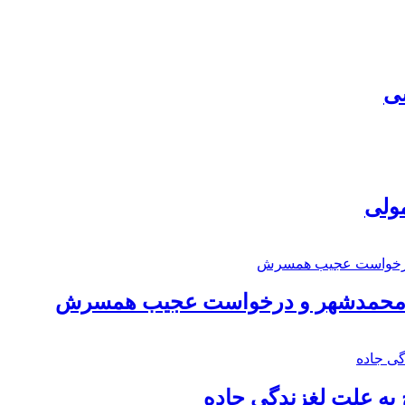
سی
مولی
اد محمدشهر و درخواست عجیب همسرش
به علت لغزندگی جاده