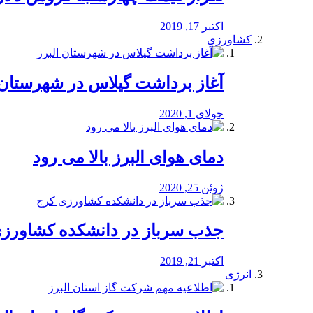
اکتبر 17, 2019
کشاورزی
آغاز برداشت گیلاس در شهرستان 
جولای 1, 2020
دمای هوای البرز بالا می رود
ژوئن 25, 2020
جذب سرباز در دانشکده کشاورز
اکتبر 21, 2019
انرژی