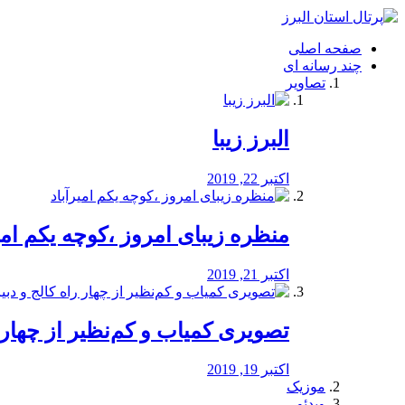
فصد
خون
صفحه اصلی
شرق
چند رسانه ای
تهران
تصاویر
خشکشویی
تصفیه
آب
البرز زیبا
طراحی
سایت
و
اکتبر 22, 2019
سئو
vip
منظره‌‌ زیبای امروز ،کوچه یکم امی
اکتبر 21, 2019
️تصویری کمیاب و کم‌نظیر از چهار راه 
اکتبر 19, 2019
موزیک
ویدئو