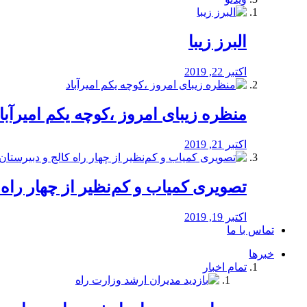
البرز زیبا
اکتبر 22, 2019
منظره‌‌ زیبای امروز ،کوچه یکم امیرآبا
اکتبر 21, 2019
️تصویری کمیاب و کم‌نظیر از چهار راه كالج
اکتبر 19, 2019
تماس با ما
خبرها
تمام اخبار