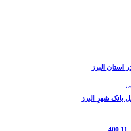
 استان البرز
بانک شهرِ البرز
4