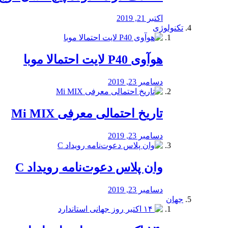
اکتبر 21, 2019
تکنولوژی
هوآوی P40 لایت احتمالا موبا
دسامبر 23, 2019
تاریخ احتمالی معرفی Mi MIX
دسامبر 23, 2019
وان پلاس دعوت‌نامه رویداد C
دسامبر 23, 2019
جهان