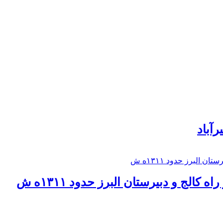
رآباد
كالج و دبيرستان البرز حدود ۱۳۱۱ه ش