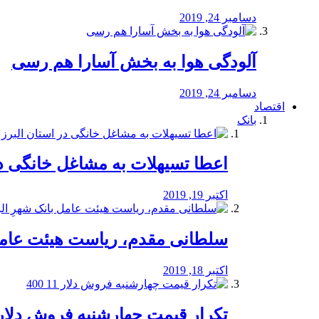
دسامبر 24, 2019
آلودگی هوا به بخش آسارا هم رسی
دسامبر 24, 2019
اقتصاد
بانک
️اعطا تسیهلات به مشاغل خانگی در
اکتبر 19, 2019
سلطانی مقدم، ریاست هیئت عامل 
اکتبر 18, 2019
تکرار قیمت چهارشنبه فروش دلار 11 00