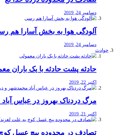
دسامبر 24, 2019
آلودگی هوا به بخش آسارا هم ر
دسامبر 24, 2019
حوادث
️حادثه پشت حادثه با یک باران مع
اکتبر 22, 2019
مرگ دردناک بهروز در عباس آب
اکتبر 21, 2019
تصادف در محدوده پیچ عسل کوچ 