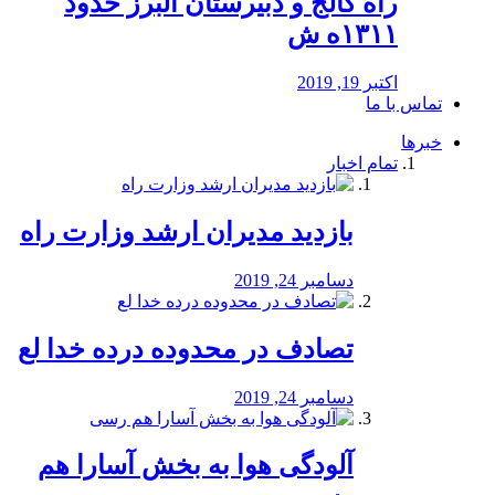
راه كالج و دبيرستان البرز حدود
۱۳۱۱ه ش
اکتبر 19, 2019
تماس با ما
خبرها
تمام اخبار
بازدید مدیران ارشد وزارت راه
دسامبر 24, 2019
تصادف در محدوده درده خدا لع
دسامبر 24, 2019
آلودگی هوا به بخش آسارا هم