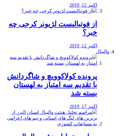
اکتبر 12, 2019
از فوتبالیست لژیونر کرجی چه
خبر؟
اکتبر 12, 2019
والیبال
پرونده کولاکوویچ و شاگردانش
با تقدیم سه امتیاز به لهستان
بسته شد
اکتبر 17, 2019