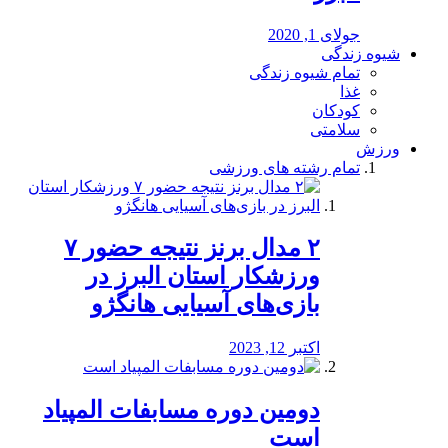
جولای 1, 2020
شیوه زندگی
تمام شیوه زندگی
غذا
کودکان
سلامتی
ورزش
تمام رشته های ورزشی
۲ مدال برنز نتیجه حضور ۷
ورزشکار استان البرز در
بازی‌های آسیایی هانگژو
اکتبر 12, 2023
دومین دوره مسابفات المپیاد
است