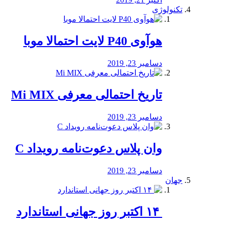
تکنولوژی
هوآوی P40 لایت احتمالا موبا
دسامبر 23, 2019
تاریخ احتمالی معرفی Mi MIX
دسامبر 23, 2019
وان پلاس دعوت‌نامه رویداد C
دسامبر 23, 2019
جهان
‏ ۱۴ اکتبر روز جهانی استاندارد