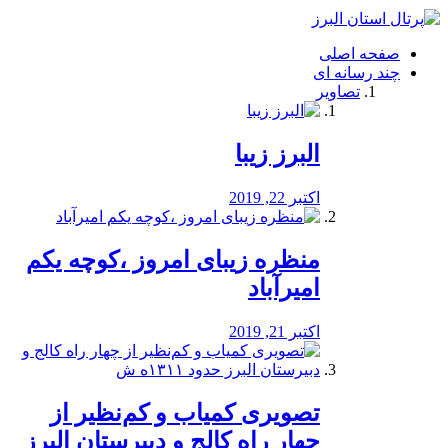
فصد
خون
صفحه اصلی
شرق
چند رسانه ای
تهران
تصاویر
خشکشویی
تصفیه
آب
البرز زیبا
طراحی
سایت
و
اکتبر 22, 2019
سئو
vip
منظره‌‌ زیبای امروز ،کوچه یکم
امیرآباد
اکتبر 21, 2019
️تصویری کمیاب و کم‌نظیر از
چهار راه كالج و دبيرستان البرز