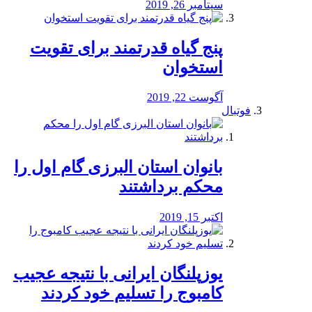
سپتامبر 26, 2019
پنج گیاه قدرتمند برای تقویت
استخوان
آگوست 22, 2019
فوتبال
بانوان استان البرزی گام اول را
محكم برداشتند
اکتبر 15, 2019
یوزپلنگان ایرانی با نتیجه عجیب
کامبوج را تسلیم خود کردند