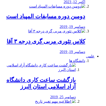
اکتبر 12, 2023
دومین دوره مسابفات المپیاد است
دسامبر 19, 2019
کلاس تئوری مربی گری درجه ۳ آقا
دسامبر 19, 2019
علمی
دانشگاه ها
بازگشت ساعت کاری دانشگاه
آزاد اسلامی استان البرز
دسامبر 25, 2019