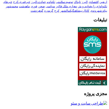
اربعین
اقتصادی
البرز
تابناك
توصیه-سلامتی
تکواندو
حوادث-البرز
خبرفوری-کرج
خبرهای
تکنولوڑی را بخوانید و ش
دهیاری ملک فالیز
سیاسی
صحن
فوری
ماهدشت
محمدشهر
پیام-شهروندی
کانال-پیشاهنگیکمالشهر
کرج
گرمدره
گوهردشت
تبلیغات
مجزی پروژه