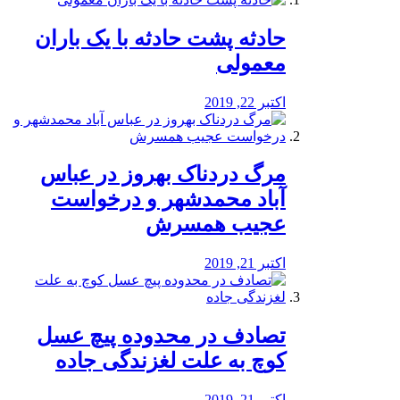
️حادثه پشت حادثه با یک باران
معمولی
اکتبر 22, 2019
مرگ دردناک بهروز در عباس
آباد محمدشهر و درخواست
عجیب همسرش
اکتبر 21, 2019
تصادف در محدوده پیچ عسل
کوچ به علت لغزندگی جاده
اکتبر 21, 2019