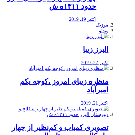
حدود ۱۳۱۱ه ش
اکتبر 19, 2019
موزیک
ویدئو
البرز زیبا
اکتبر 22, 2019
منظره‌‌ زیبای امروز ،کوچه یکم
امیرآباد
اکتبر 21, 2019
️تصویری کمیاب و کم‌نظیر از چهار