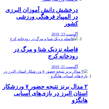
درخشش دانش آموزان البرزی
در المپیاد فرهنگی ورزشی
کشور
آگوست 23, 2019
️فاصله نزدیک شنا و مرگ در
رودخانه کرج
آگوست 21, 2019
۲ مدال برنز نتیجه حضور ۷ ورزشکار
استان البرز در بازی‌های آسیایی
هانگژو