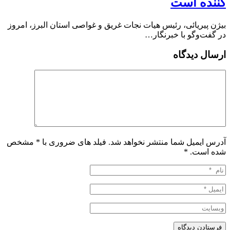
کننده است
بیژن پیریائی، رئیس هیات نجات غریق و غواصی استان البرز، امروز
در گفت‌وگو با خبرنگار…
ارسال دیدگاه
آدرس ایمیل شما منتشر نخواهد شد. فیلد های ضروری با * مشخص
شده است.
*