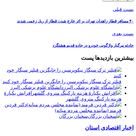
پست قبلی
۴۰ مسافر قطار زاهدان تهران بر اثر خارج شدن قطار از ریل زخمی شدند
پست بعدی
حادثه مرگبار واژگونی خودرو در جاده قدیم هشتگرد
بیشترین بازدیدها پست
فیلتر ترک سیگار نیکوپرسین را جایگزین فیلتر سیگار خود کنید
دانشگاه علوم پزشکی البرز
افزایش یکبارۀ
هزینه پارکینگ متروی گلشهر
دكتر فردين
فرمند (نماينده مجلس مردم میانه)
سخنان بزرگان
اخبار اقتصادی استان