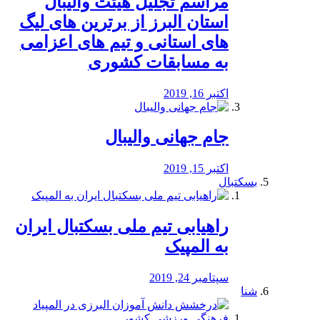
مراسم تجلیل هیئت والیبال
استان البرز از برترین های لیگ
های استانی و تیم های اعزامی
به مسابقات کشوری
اکتبر 16, 2019
جام جهانی والیبال
اکتبر 15, 2019
بسکتبال
راهیابی تیم ملی بسکتبال ایران
به المپیک
سپتامبر 24, 2019
شنا