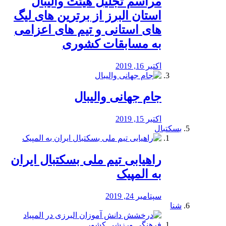
مراسم تجلیل هیئت والیبال
استان البرز از برترین های لیگ
های استانی و تیم های اعزامی
به مسابقات کشوری
اکتبر 16, 2019
جام جهانی والیبال
اکتبر 15, 2019
بسکتبال
راهیابی تیم ملی بسکتبال ایران
به المپیک
سپتامبر 24, 2019
شنا