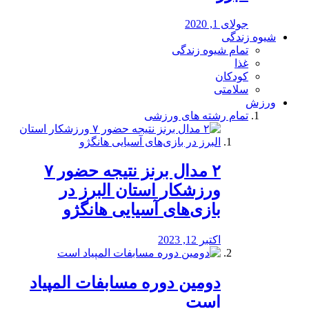
جولای 1, 2020
شیوه زندگی
تمام شیوه زندگی
غذا
کودکان
سلامتی
ورزش
تمام رشته های ورزشی
۲ مدال برنز نتیجه حضور ۷
ورزشکار استان البرز در
بازی‌های آسیایی هانگژو
اکتبر 12, 2023
دومین دوره مسابفات المپیاد
است