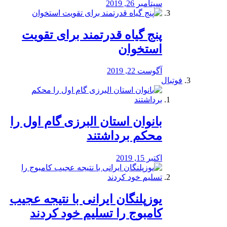
سپتامبر 26, 2019
پنج گیاه قدرتمند برای تقویت
استخوان
آگوست 22, 2019
فوتبال
بانوان استان البرزی گام اول را
محكم برداشتند
اکتبر 15, 2019
یوزپلنگان ایرانی با نتیجه عجیب
کامبوج را تسلیم خود کردند