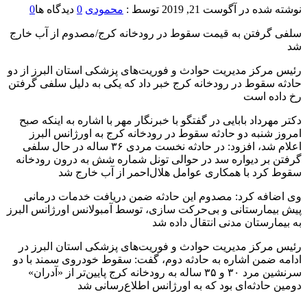
نوشته شده در
آگوست 21, 2019
توسط :
محمودی
0
دیدگاه ها
0
سلفی گرفتن به قیمت سقوط در رودخانه کرج/مصدوم از آب خارج
شد
رئیس مرکز مدیریت حوادث و فوریت‌های پزشکی استان البرز از دو
حادثه سقوط در رودخانه کرج خبر داد که یکی به دلیل سلفی گرفتن
رخ داده است
دکتر مهرداد بابایی در گفتگو با خبرنگار مهر با اشاره به اینکه صبح
امروز شنبه دو حادثه سقوط در رودخانه کرج به اورژانس البرز
اعلام شد، افزود: در حادثه نخست مردی ۳۶ ساله در حال سلفی
گرفتن بر دیواره سد در حوالی تونل شماره شش به درون رودخانه
سقوط کرد با همکاری عوامل هلال‌احمر از آب خارج شد
وی اضافه کرد: مصدوم این حادثه ضمن دریافت خدمات درمانی
پیش بیمارستانی و بی‌حرکت سازی، توسط آمبولانس اورژانس البرز
به بیمارستان مدنی انتقال داده شد
رئیس مرکز مدیریت حوادث و فوریت‌های پزشکی استان البرز در
ادامه ضمن اشاره به حادثه دوم، گفت: سقوط خودروی سمند با دو
سرنشین مرد ۳۰ و ۳۵ ساله به رودخانه کرج پایین‌تر از «آدران»
دومین حادثه‌ای بود که به اورژانس اطلاع‌رسانی شد