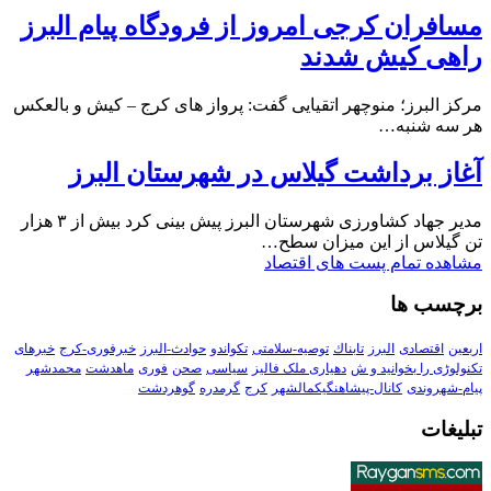
مسافران کرجی امروز از فرودگاه پیام البرز
راهی کیش شدند
مرکز البرز؛ منوچهر اتقیایی گفت: پرواز های کرج – کیش و بالعکس
هر سه شنبه…
آغاز برداشت گیلاس در شهرستان البرز
مدیر جهاد کشاورزی شهرستان البرز پیش بینی کرد بیش از ۳ هزار
تن گیلاس از این میزان سطح…
مشاهده تمام پست های اقتصاد
برچسب ها
اربعین
اقتصادی
البرز
تابناك
توصیه-سلامتی
تکواندو
حوادث-البرز
خبرفوری-کرج
خبرهای
تکنولوڑی را بخوانید و ش
دهیاری ملک فالیز
سیاسی
صحن
فوری
ماهدشت
محمدشهر
پیام-شهروندی
کانال-پیشاهنگیکمالشهر
کرج
گرمدره
گوهردشت
تبلیغات