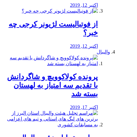
اکتبر 12, 2019
از فوتبالیست لژیونر کرجی چه
خبر؟
اکتبر 12, 2019
والیبال
پرونده کولاکوویچ و شاگردانش
با تقدیم سه امتیاز به لهستان
بسته شد
اکتبر 17, 2019