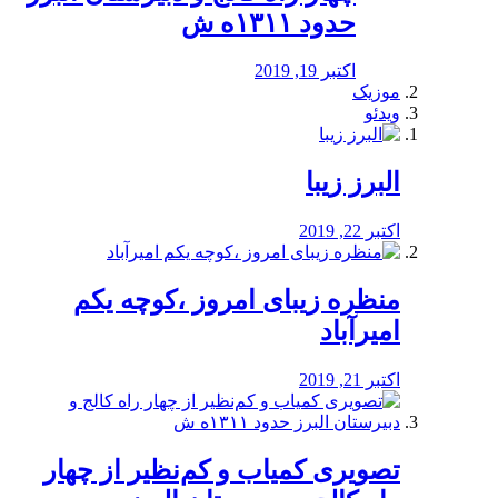
حدود ۱۳۱۱ه ش
اکتبر 19, 2019
موزیک
ویدئو
البرز زیبا
اکتبر 22, 2019
منظره‌‌ زیبای امروز ،کوچه یکم
امیرآباد
اکتبر 21, 2019
️تصویری کمیاب و کم‌نظیر از چهار