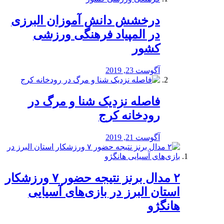
درخشش دانش آموزان البرزی
در المپیاد فرهنگی ورزشی
کشور
آگوست 23, 2019
️فاصله نزدیک شنا و مرگ در
رودخانه کرج
آگوست 21, 2019
۲ مدال برنز نتیجه حضور ۷ ورزشکار
استان البرز در بازی‌های آسیایی
هانگژو