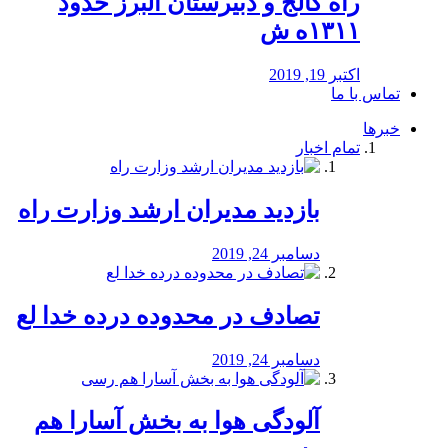
راه كالج و دبيرستان البرز حدود
۱۳۱۱ه ش
اکتبر 19, 2019
تماس با ما
خبرها
تمام اخبار
بازدید مدیران ارشد وزارت راه
دسامبر 24, 2019
تصادف در محدوده درده خدا لع
دسامبر 24, 2019
آلودگی هوا به بخش آسارا هم