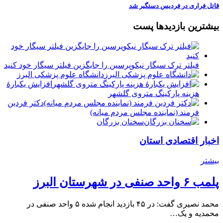
قاتل فراری در فردیس دستگیر شد
بیشترین بازدیدها پست
فیلتر ترک سیگار نیکوپرسین را جایگزین فیلتر سیگار خود کنید
دانشگاه علوم پزشکی البرز
افزایش یکبارۀ
هزینه پارکینگ متروی گلشهر
دكتر فردين
فرمند (نماينده مجلس مردم میانه)
سخنان بزرگان
اخبار اقتصادی استان
بیشتر
پلمب ۶ واحد صنفی در شهرستان البرز
محمد نصیری گفت: در ۴۵ بازدید انجام شده ۵ واحد صنفی در
محمدیه و یک…