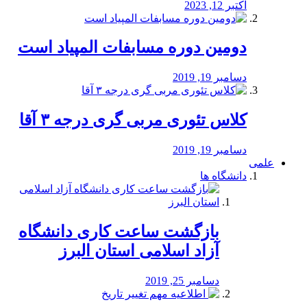
اکتبر 12, 2023
دومین دوره مسابفات المپیاد است
دسامبر 19, 2019
کلاس تئوری مربی گری درجه ۳ آقا
دسامبر 19, 2019
علمی
دانشگاه ها
بازگشت ساعت کاری دانشگاه
آزاد اسلامی استان البرز
دسامبر 25, 2019