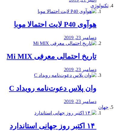
تکنولوژی
هوآوی P40 لایت احتمالا موبا
دسامبر 23, 2019
تاریخ احتمالی معرفی Mi MIX
دسامبر 23, 2019
وان پلاس دعوت‌نامه رویداد C
دسامبر 23, 2019
جهان
‏ ۱۴ اکتبر روز جهانی استاندارد