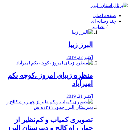
فصد
خون
صفحه اصلی
شرق
چند رسانه ای
تهران
تصاویر
خشکشویی
تصفیه
آب
البرز زیبا
طراحی
سایت
و
اکتبر 22, 2019
سئو
vip
منظره‌‌ زیبای امروز ،کوچه یکم
امیرآباد
اکتبر 21, 2019
️تصویری کمیاب و کم‌نظیر از
چهار راه كالج و دبيرستان البرز