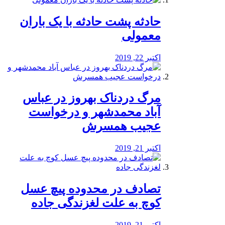
️حادثه پشت حادثه با یک باران
معمولی
اکتبر 22, 2019
مرگ دردناک بهروز در عباس
آباد محمدشهر و درخواست
عجیب همسرش
اکتبر 21, 2019
تصادف در محدوده پیچ عسل
کوچ به علت لغزندگی جاده
اکتبر 21, 2019