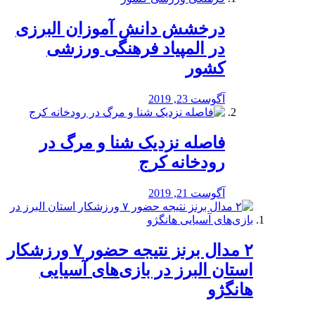
درخشش دانش آموزان البرزی
در المپیاد فرهنگی ورزشی
کشور
آگوست 23, 2019
️فاصله نزدیک شنا و مرگ در
رودخانه کرج
آگوست 21, 2019
۲ مدال برنز نتیجه حضور ۷ ورزشکار
استان البرز در بازی‌های آسیایی
هانگژو