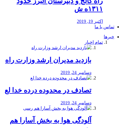
راه كالج و دبيرستان البرز حدود
۱۳۱۱ه ش
اکتبر 19, 2019
تماس با ما
خبرها
تمام اخبار
بازدید مدیران ارشد وزارت راه
دسامبر 24, 2019
تصادف در محدوده درده خدا لع
دسامبر 24, 2019
آلودگی هوا به بخش آسارا هم