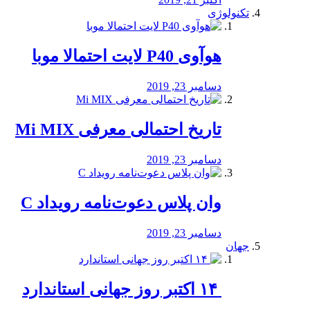
تکنولوژی
هوآوی P40 لایت احتمالا موبا
دسامبر 23, 2019
تاریخ احتمالی معرفی Mi MIX
دسامبر 23, 2019
وان پلاس دعوت‌نامه رویداد C
دسامبر 23, 2019
جهان
‏ ۱۴ اکتبر روز جهانی استاندارد