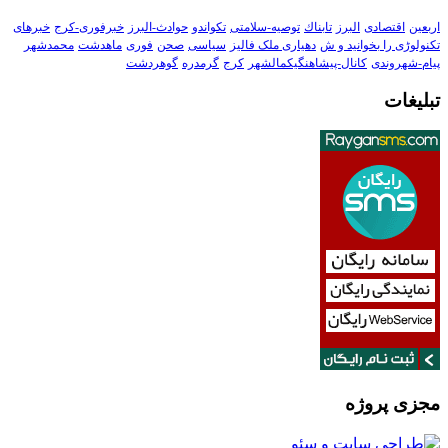
اربعین
اقتصادی
البرز
تابناك
توصیه-سلامتی
تکواندو
حوادث-البرز
خبرفوری-کرج
خبرهای
تکنولوڑی را بخوانید و ش
دهیاری ملک فالیز
سیاسی
صحن
فوری
ماهدشت
محمدشهر
پیام-شهروندی
کانال-پیشاهنگیکمالشهر
کرج
گرمدره
گوهردشت
تبلیغات
مجزی پروژه