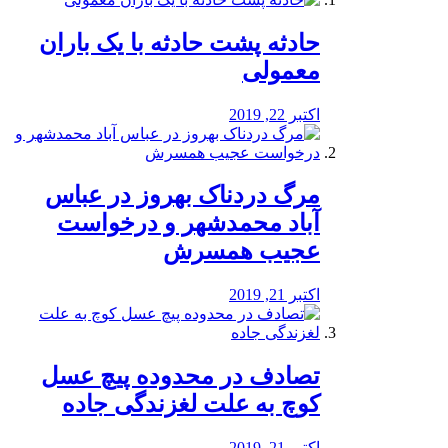
️حادثه پشت حادثه با یک باران
معمولی
اکتبر 22, 2019
مرگ دردناک بهروز در عباس
آباد محمدشهر و درخواست
عجیب همسرش
اکتبر 21, 2019
تصادف در محدوده پیچ عسل
کوچ به علت لغزندگی جاده
اکتبر 21, 2019