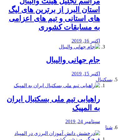
مراسم تجلیل هیئت والیبال
استان البرز از برترین های لیگ
های استانی و تیم های اعزامی
به مسابقات کشوری
اکتبر 16, 2019
جام جهانی والیبال
اکتبر 15, 2019
بسکتبال
راهیابی تیم ملی بسکتبال ایران
به المپیک
سپتامبر 24, 2019
شنا