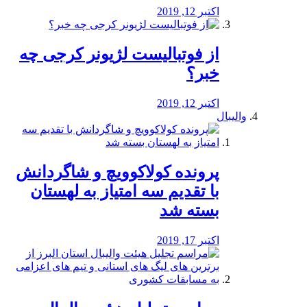
اکتبر 12, 2019
از فوتبالیست لژیونر کرجی چه
خبر؟
اکتبر 12, 2019
والیبال
پرونده کولاکوویچ و شاگردانش
با تقدیم سه امتیاز به لهستان
بسته شد
اکتبر 17, 2019