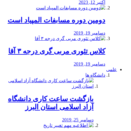
اکتبر 12, 2023
دومین دوره مسابفات المپیاد است
دسامبر 19, 2019
کلاس تئوری مربی گری درجه ۳ آقا
دسامبر 19, 2019
علمی
دانشگاه ها
بازگشت ساعت کاری دانشگاه
آزاد اسلامی استان البرز
دسامبر 25, 2019