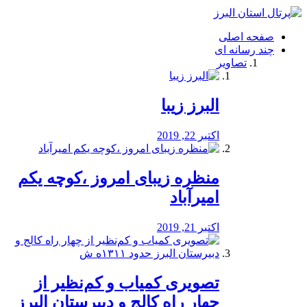
فصد
خون
صفحه اصلی
شرق
چند رسانه ای
تهران
تصاویر
خشکشویی
تصفیه
آب
البرز زیبا
طراحی
سایت
و
اکتبر 22, 2019
سئو
vip
منظره‌‌ زیبای امروز ،کوچه یکم
امیرآباد
اکتبر 21, 2019
️تصویری کمیاب و کم‌نظیر از
چهار راه كالج و دبيرستان البرز