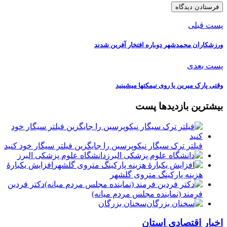
پست قبلی
ورزشکاران محمدشهر دوباره افتخار آفرین شدند
پست بعدی
وقتی پارک میرین یا روی نیمکتها میشینید
بیشترین بازدیدها پست
فیلتر ترک سیگار نیکوپرسین را جایگزین فیلتر سیگار خود کنید
دانشگاه علوم پزشکی البرز
افزایش یکبارۀ
هزینه پارکینگ متروی گلشهر
دكتر فردين
فرمند (نماينده مجلس مردم میانه)
سخنان بزرگان
اخبار اقتصادی استان