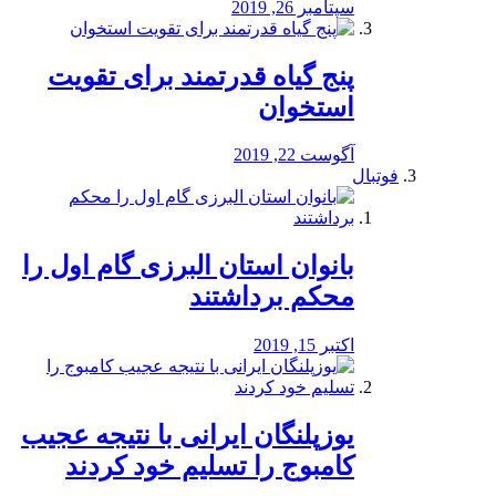
سپتامبر 26, 2019
پنج گیاه قدرتمند برای تقویت
استخوان
آگوست 22, 2019
فوتبال
بانوان استان البرزی گام اول را
محكم برداشتند
اکتبر 15, 2019
یوزپلنگان ایرانی با نتیجه عجیب
کامبوج را تسلیم خود کردند