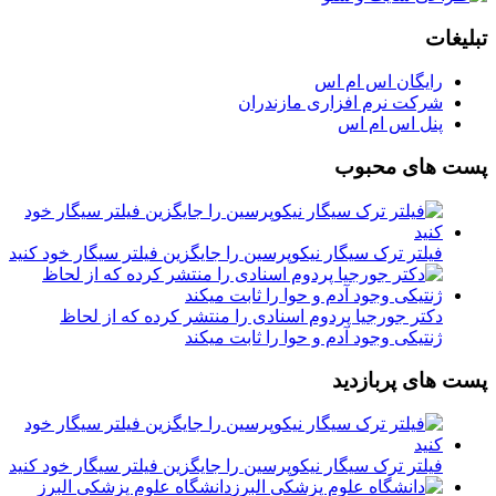
تبلیغات
رایگان اس ام اس
شرکت نرم افزاری مازندران
پنل اس ام اس
پست های محبوب
فیلتر ترک سیگار نیکوپرسین را جایگزین فیلتر سیگار خود کنید
دکتر جورجیا پردوم اسنادی را منتشر کرده که از لحاظ
ژنتیکی وجود آدم و حوا را ثابت میکند
پست های پربازدید
فیلتر ترک سیگار نیکوپرسین را جایگزین فیلتر سیگار خود کنید
دانشگاه علوم پزشکی البرز