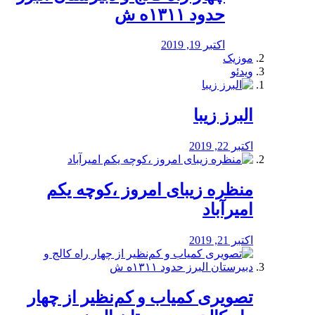
حدود ۱۳۱۱ه ش
اکتبر 19, 2019
موزیک
ویدئو
البرز زیبا
اکتبر 22, 2019
منظره‌‌ زیبای امروز ،کوچه یکم
امیرآباد
اکتبر 21, 2019
️تصویری کمیاب و کم‌نظیر از چهار