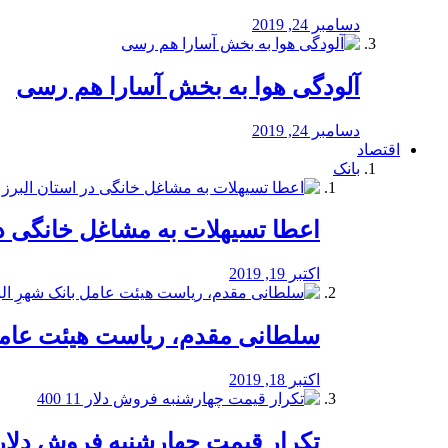
دسامبر 24, 2019
آلودگی هوا به بخش آسارا هم رسی
دسامبر 24, 2019
اقتصاد
بانک
️اعطا تسیهلات به مشاغل خانگی در
اکتبر 19, 2019
سلطانی مقدم، ریاست هیئت عامل 
اکتبر 18, 2019
تکرار قیمت چهارشنبه فروش دلار 11 00