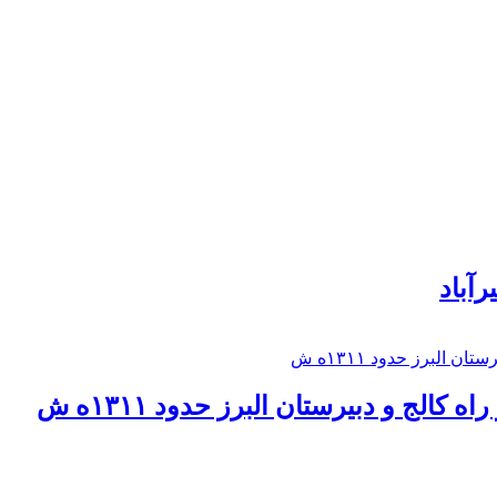
رآباد
كالج و دبيرستان البرز حدود ۱۳۱۱ه ش