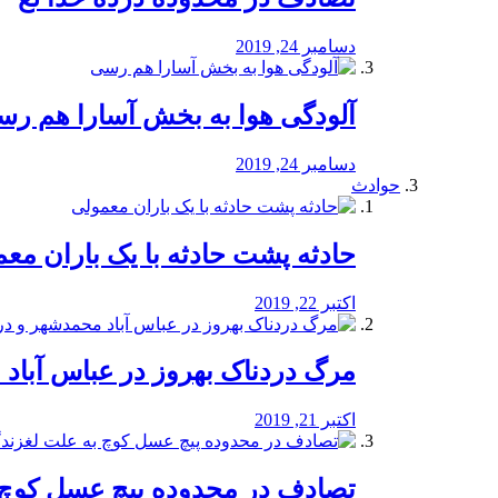
دسامبر 24, 2019
آلودگی هوا به بخش آسارا هم ر
دسامبر 24, 2019
حوادث
️حادثه پشت حادثه با یک باران مع
اکتبر 22, 2019
مرگ دردناک بهروز در عباس آب
اکتبر 21, 2019
تصادف در محدوده پیچ عسل کوچ 