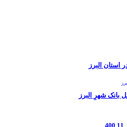
 استان البرز
بانک شهرِ البرز
4