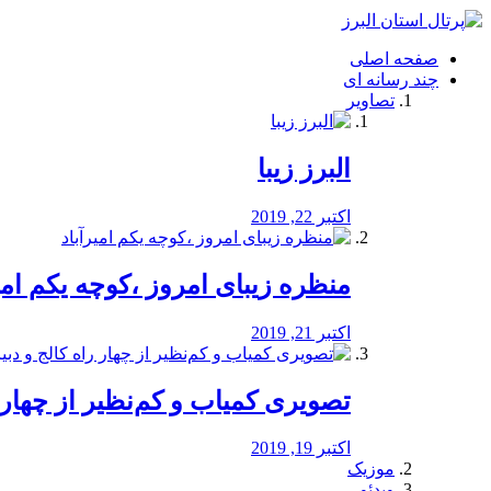
فصد
خون
صفحه اصلی
شرق
چند رسانه ای
تهران
تصاویر
خشکشویی
تصفیه
آب
البرز زیبا
طراحی
سایت
و
اکتبر 22, 2019
سئو
vip
منظره‌‌ زیبای امروز ،کوچه یکم امی
اکتبر 21, 2019
️تصویری کمیاب و کم‌نظیر از چهار راه 
اکتبر 19, 2019
موزیک
ویدئو