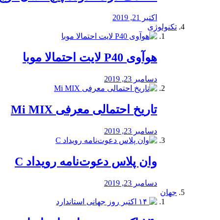
اکتبر 21, 2019
تکنولوژی
هوآوی P40 لایت احتمالا موبا
دسامبر 23, 2019
تاریخ احتمالی معرفی Mi MIX
دسامبر 23, 2019
وان پلاس دعوت‌نامه رویداد C
دسامبر 23, 2019
جهان