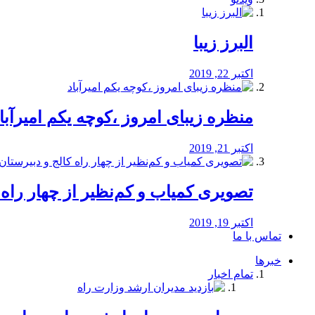
البرز زیبا
اکتبر 22, 2019
منظره‌‌ زیبای امروز ،کوچه یکم امیرآبا
اکتبر 21, 2019
️تصویری کمیاب و کم‌نظیر از چهار راه كالج
اکتبر 19, 2019
تماس با ما
خبرها
تمام اخبار