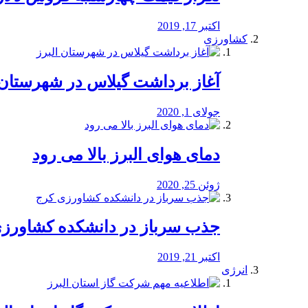
اکتبر 17, 2019
کشاورزی
آغاز برداشت گیلاس در شهرستان 
جولای 1, 2020
دمای هوای البرز بالا می رود
ژوئن 25, 2020
جذب سرباز در دانشکده کشاورز
اکتبر 21, 2019
انرژی