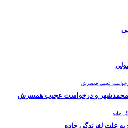
سی
مولی
اد محمدشهر و درخواست عجیب همسرش
به علت لغزندگی جاده