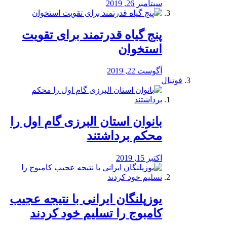
سپتامبر 26, 2019
پنج گیاه قدرتمند برای تقویت
استخوان
آگوست 22, 2019
فوتبال
بانوان استان البرزی گام اول را
محكم برداشتند
اکتبر 15, 2019
یوزپلنگان ایرانی با نتیجه عجیب
کامبوج را تسلیم خود کردند