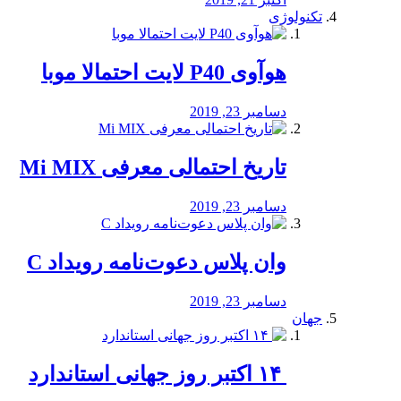
تکنولوژی
هوآوی P40 لایت احتمالا موبا
دسامبر 23, 2019
تاریخ احتمالی معرفی Mi MIX
دسامبر 23, 2019
وان پلاس دعوت‌نامه رویداد C
دسامبر 23, 2019
جهان
‏ ۱۴ اکتبر روز جهانی استاندارد