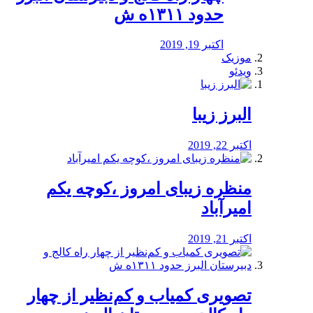
حدود ۱۳۱۱ه ش
اکتبر 19, 2019
موزیک
ویدئو
البرز زیبا
اکتبر 22, 2019
منظره‌‌ زیبای امروز ،کوچه یکم
امیرآباد
اکتبر 21, 2019
️تصویری کمیاب و کم‌نظیر از چهار