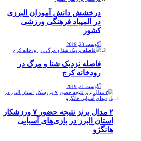
درخشش دانش آموزان البرزی
در المپیاد فرهنگی ورزشی
کشور
آگوست 23, 2019
️فاصله نزدیک شنا و مرگ در
رودخانه کرج
آگوست 21, 2019
۲ مدال برنز نتیجه حضور ۷ ورزشکار
استان البرز در بازی‌های آسیایی
هانگژو