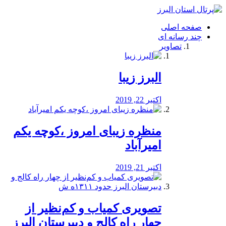
فصد
خون
صفحه اصلی
شرق
چند رسانه ای
تهران
تصاویر
خشکشویی
تصفیه
آب
البرز زیبا
طراحی
سایت
و
اکتبر 22, 2019
سئو
vip
منظره‌‌ زیبای امروز ،کوچه یکم
امیرآباد
اکتبر 21, 2019
️تصویری کمیاب و کم‌نظیر از
چهار راه كالج و دبيرستان البرز