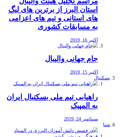
مراسم تجلیل هیئت والیبال
استان البرز از برترین های لیگ
های استانی و تیم های اعزامی
به مسابقات کشوری
اکتبر 16, 2019
جام جهانی والیبال
اکتبر 15, 2019
بسکتبال
راهیابی تیم ملی بسکتبال ایران
به المپیک
سپتامبر 24, 2019
شنا