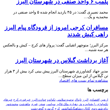
پلمب ۶ واحد صنفی در شهرستان البرز
محمد نصیری گفت: در ۴۵ بازدید انجام شده ۵ واحد صنفی در
محمدیه و یک…
مسافران کرجی امروز از فرودگاه پیام البرز
راهی کیش شدند
مرکز البرز؛ منوچهر اتقیایی گفت: پرواز های کرج – کیش و بالعکس
هر سه شنبه…
آغاز برداشت گیلاس در شهرستان البرز
مدیر جهاد کشاورزی شهرستان البرز پیش بینی کرد بیش از ۳ هزار
تن گیلاس از این میزان سطح…
مشاهده تمام پست های اقتصاد
برچسب ها
اربعین
اقتصادی
البرز
تابناك
توصیه-سلامتی
تکواندو
حوادث-البرز
خبرفوری-کرج
خبرهای
تکنولوڑی را بخوانید و ش
دهیاری ملک فالیز
سیاسی
صحن
فوری
ماهدشت
محمدشهر
پیام-شهروندی
کانال-پیشاهنگیکمالشهر
کرج
گرمدره
گوهردشت