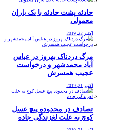
️حادثه پشت حادثه با یک باران
معمولی
اکتبر 22, 2019
مرگ دردناک بهروز در عباس
آباد محمدشهر و درخواست
عجیب همسرش
اکتبر 21, 2019
تصادف در محدوده پیچ عسل
کوچ به علت لغزندگی جاده
اکتبر 21, 2019