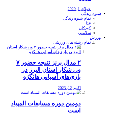
جولای 1, 2020
شیوه زندگی
تمام شیوه زندگی
غذا
کودکان
سلامتی
ورزش
تمام رشته های ورزشی
۲ مدال برنز نتیجه حضور ۷
ورزشکار استان البرز در
بازی‌های آسیایی هانگژو
اکتبر 12, 2023
دومین دوره مسابفات المپیاد
است