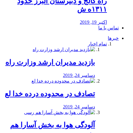
راه كالج و دبيرستان البرز حدود
۱۳۱۱ه ش
اکتبر 19, 2019
تماس با ما
خبرها
تمام اخبار
بازدید مدیران ارشد وزارت راه
دسامبر 24, 2019
تصادف در محدوده درده خدا لع
دسامبر 24, 2019
آلودگی هوا به بخش آسارا هم