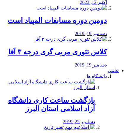
اکتبر 12, 2023
دومین دوره مسابفات المپیاد است
دسامبر 19, 2019
کلاس تئوری مربی گری درجه ۳ آقا
دسامبر 19, 2019
علمی
دانشگاه ها
بازگشت ساعت کاری دانشگاه
آزاد اسلامی استان البرز
دسامبر 25, 2019