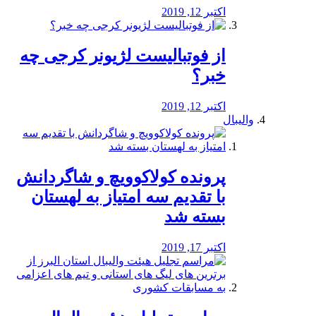
اکتبر 12, 2019
از فوتبالیست لژیونر کرجی چه
خبر؟
اکتبر 12, 2019
والیبال
پرونده کولاکوویچ و شاگردانش
با تقدیم سه امتیاز به لهستان
بسته شد
اکتبر 17, 2019