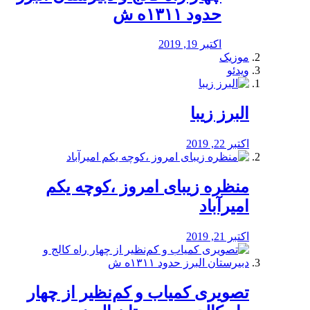
حدود ۱۳۱۱ه ش
اکتبر 19, 2019
موزیک
ویدئو
البرز زیبا
اکتبر 22, 2019
منظره‌‌ زیبای امروز ،کوچه یکم
امیرآباد
اکتبر 21, 2019
️تصویری کمیاب و کم‌نظیر از چهار