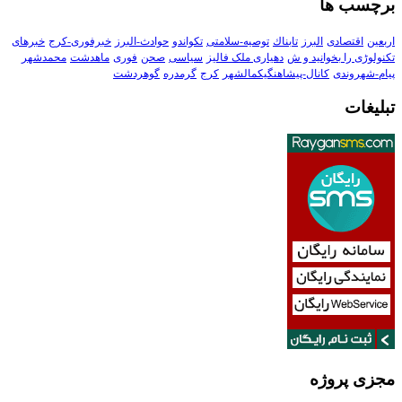
برچسب ها
اربعین
اقتصادی
البرز
تابناك
توصیه-سلامتی
تکواندو
حوادث-البرز
خبرفوری-کرج
خبرهای
تکنولوڑی را بخوانید و ش
دهیاری ملک فالیز
سیاسی
صحن
فوری
ماهدشت
محمدشهر
پیام-شهروندی
کانال-پیشاهنگیکمالشهر
کرج
گرمدره
گوهردشت
تبلیغات
مجزی پروژه