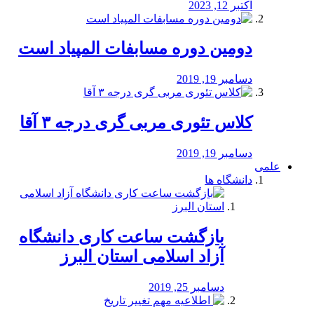
اکتبر 12, 2023
دومین دوره مسابفات المپیاد است
دسامبر 19, 2019
کلاس تئوری مربی گری درجه ۳ آقا
دسامبر 19, 2019
علمی
دانشگاه ها
بازگشت ساعت کاری دانشگاه
آزاد اسلامی استان البرز
دسامبر 25, 2019