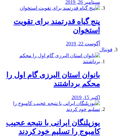
سپتامبر 26, 2019
پنج گیاه قدرتمند برای تقویت
استخوان
آگوست 22, 2019
فوتبال
بانوان استان البرزی گام اول را
محكم برداشتند
اکتبر 15, 2019
یوزپلنگان ایرانی با نتیجه عجیب
کامبوج را تسلیم خود کردند