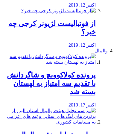
اکتبر 12, 2019
از فوتبالیست لژیونر کرجی چه
خبر؟
اکتبر 12, 2019
والیبال
پرونده کولاکوویچ و شاگردانش
با تقدیم سه امتیاز به لهستان
بسته شد
اکتبر 17, 2019