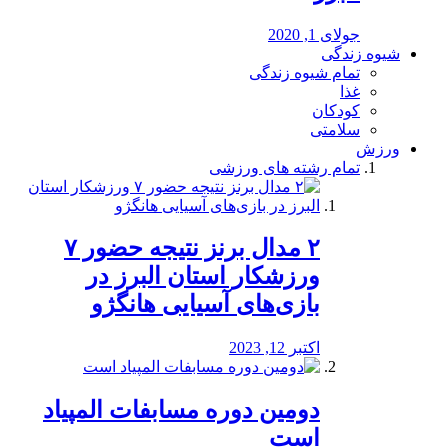
جولای 1, 2020
شیوه زندگی
تمام شیوه زندگی
غذا
کودکان
سلامتی
ورزش
تمام رشته های ورزشی
۲ مدال برنز نتیجه حضور ۷
ورزشکار استان البرز در
بازی‌های آسیایی هانگژو
اکتبر 12, 2023
دومین دوره مسابفات المپیاد
است