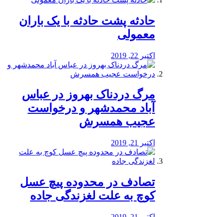
️حادثه پشت حادثه با یک باران
معمولی
اکتبر 22, 2019
مرگ دردناک بهروز در عباس
آباد محمدشهر و درخواست
عجیب همسرش
اکتبر 21, 2019
تصادف در محدوده پیچ عسل
کوچ به علت لغزندگی جاده
اکتبر 21, 2019