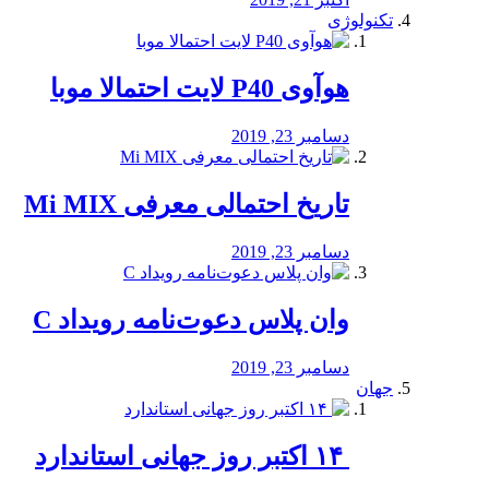
تکنولوژی
هوآوی P40 لایت احتمالا موبا
دسامبر 23, 2019
تاریخ احتمالی معرفی Mi MIX
دسامبر 23, 2019
وان پلاس دعوت‌نامه رویداد C
دسامبر 23, 2019
جهان
‏ ۱۴ اکتبر روز جهانی استاندارد