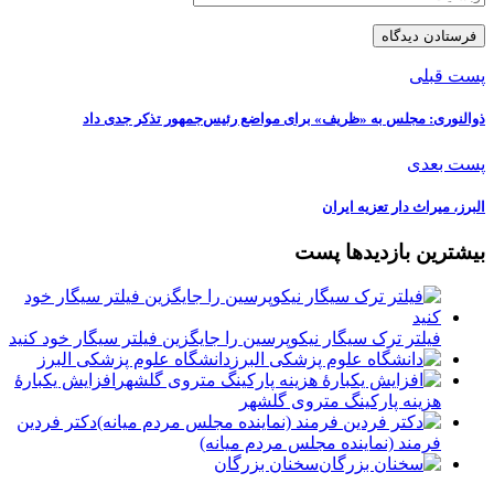
پست قبلی
ذوالنوری: مجلس به «ظریف» برای مواضع رئیس‌جمهور تذکر جدی داد
پست بعدی
البرز، میراث دار تعزیه ایران
بیشترین بازدیدها پست
فیلتر ترک سیگار نیکوپرسین را جایگزین فیلتر سیگار خود کنید
دانشگاه علوم پزشکی البرز
افزایش یکبارۀ
هزینه پارکینگ متروی گلشهر
دكتر فردين
فرمند (نماينده مجلس مردم میانه)
سخنان بزرگان