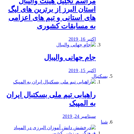
مراسم تجلیل هیئت والیبال
استان البرز از برترین های لیگ
های استانی و تیم های اعزامی
به مسابقات کشوری
اکتبر 16, 2019
جام جهانی والیبال
اکتبر 15, 2019
بسکتبال
راهیابی تیم ملی بسکتبال ایران
به المپیک
سپتامبر 24, 2019
شنا