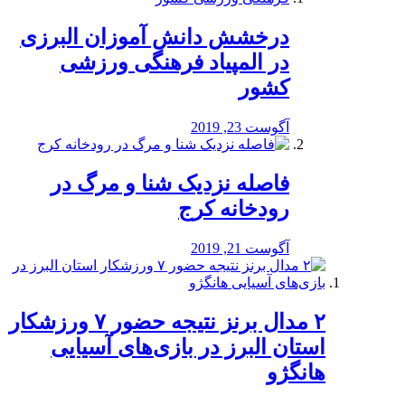
درخشش دانش آموزان البرزی
در المپیاد فرهنگی ورزشی
کشور
آگوست 23, 2019
️فاصله نزدیک شنا و مرگ در
رودخانه کرج
آگوست 21, 2019
۲ مدال برنز نتیجه حضور ۷ ورزشکار
استان البرز در بازی‌های آسیایی
هانگژو