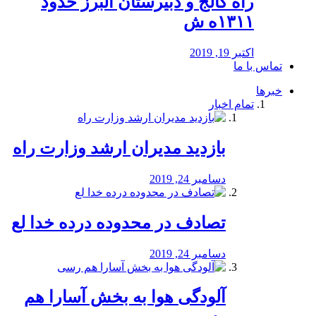
راه كالج و دبيرستان البرز حدود
۱۳۱۱ه ش
اکتبر 19, 2019
تماس با ما
خبرها
تمام اخبار
بازدید مدیران ارشد وزارت راه
دسامبر 24, 2019
تصادف در محدوده درده خدا لع
دسامبر 24, 2019
آلودگی هوا به بخش آسارا هم