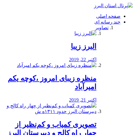
فصد
خون
صفحه اصلی
شرق
چند رسانه ای
تهران
تصاویر
خشکشویی
تصفیه
آب
البرز زیبا
طراحی
سایت
و
اکتبر 22, 2019
سئو
vip
منظره‌‌ زیبای امروز ،کوچه یکم
امیرآباد
اکتبر 21, 2019
️تصویری کمیاب و کم‌نظیر از
چهار راه كالج و دبيرستان البرز