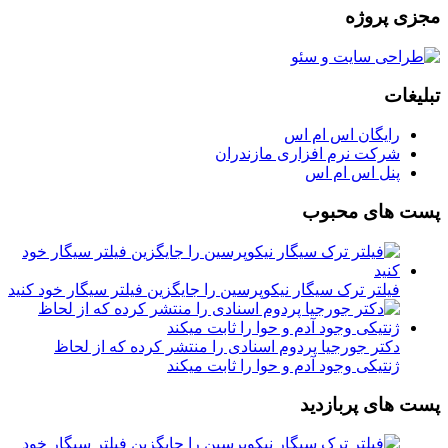
مجزی پروژه
تبلیغات
رایگان اس ام اس
شرکت نرم افزاری مازندران
پنل اس ام اس
پست های محبوب
فیلتر ترک سیگار نیکوپرسین را جایگزین فیلتر سیگار خود کنید
دکتر جورجیا پردوم اسنادی را منتشر کرده که از لحاظ
ژنتیکی وجود آدم و حوا را ثابت میکند
پست های پربازدید