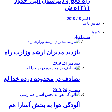
راه كالج و دبيرستان البرز حدود
۱۳۱۱ه ش
اکتبر 19, 2019
تماس با ما
خبرها
تمام اخبار
بازدید مدیران ارشد وزارت راه
دسامبر 24, 2019
تصادف در محدوده درده خدا لع
دسامبر 24, 2019
آلودگی هوا به بخش آسارا هم