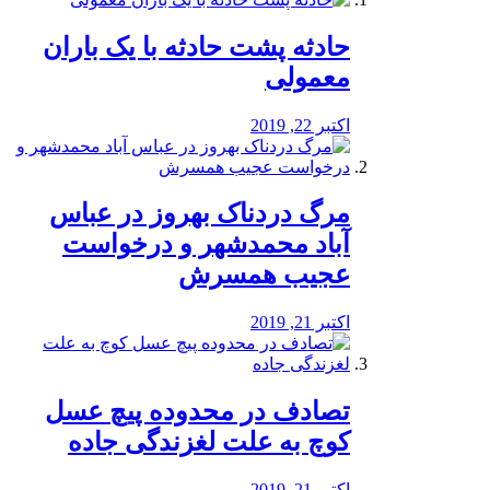
️حادثه پشت حادثه با یک باران
معمولی
اکتبر 22, 2019
مرگ دردناک بهروز در عباس
آباد محمدشهر و درخواست
عجیب همسرش
اکتبر 21, 2019
تصادف در محدوده پیچ عسل
کوچ به علت لغزندگی جاده
اکتبر 21, 2019