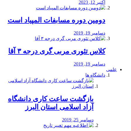
اکتبر 12, 2023
دومین دوره مسابفات المپیاد است
دسامبر 19, 2019
کلاس تئوری مربی گری درجه ۳ آقا
دسامبر 19, 2019
علمی
دانشگاه ها
بازگشت ساعت کاری دانشگاه
آزاد اسلامی استان البرز
دسامبر 25, 2019