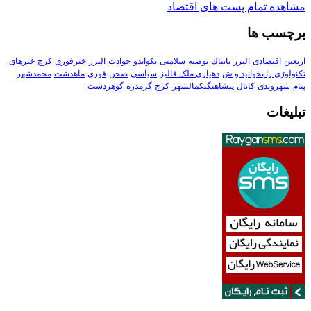
مشاهده تمام پست های اقتصاد
برچسب ها
اربعین
اقتصادی
البرز
تابناك
توصیه-سلامتی
تکواندو
حوادث-البرز
خبرفوری-کرج
خبرهای
تکنولوڑی را بخوانید و ش
دهیاری ملک فالیز
سیاسی
صحن
فوری
ماهدشت
محمدشهر
پیام-شهروندی
کانال-پیشاهنگیکمالشهر
کرج
گرمدره
گوهردشت
تبلیغات