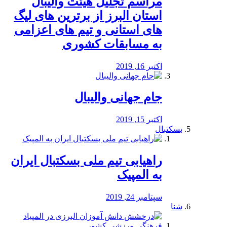
مراسم تجلیل هیئت والیبال
استان البرز از برترین های لیگ
های استانی و تیم های اعزامی
به مسابقات کشوری
اکتبر 16, 2019
جام جهانی والیبال
اکتبر 15, 2019
بسکتبال
راهیابی تیم ملی بسکتبال ایران
به المپیک
سپتامبر 24, 2019
شنا