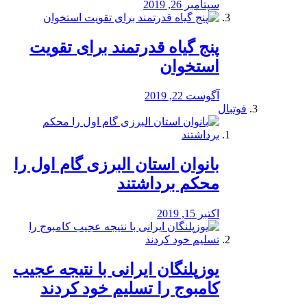
سپتامبر 26, 2019
پنج گیاه قدرتمند برای تقویت
استخوان
آگوست 22, 2019
فوتبال
بانوان استان البرزی گام اول را
محكم برداشتند
اکتبر 15, 2019
یوزپلنگان ایرانی با نتیجه عجیب
کامبوج را تسلیم خود کردند