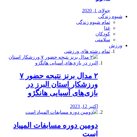
جولای 1, 2020
شیوه زندگی
تمام شیوه زندگی
غذا
کودکان
سلامتی
ورزش
تمام رشته های ورزشی
۲ مدال برنز نتیجه حضور ۷
ورزشکار استان البرز در
بازی‌های آسیایی هانگژو
اکتبر 12, 2023
دومین دوره مسابفات المپیاد
است