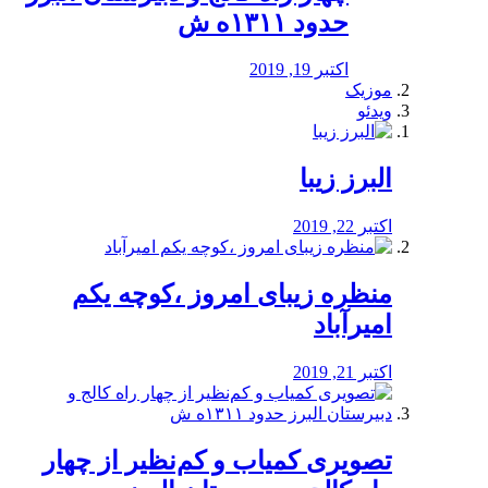
حدود ۱۳۱۱ه ش
اکتبر 19, 2019
موزیک
ویدئو
البرز زیبا
اکتبر 22, 2019
منظره‌‌ زیبای امروز ،کوچه یکم
امیرآباد
اکتبر 21, 2019
️تصویری کمیاب و کم‌نظیر از چهار