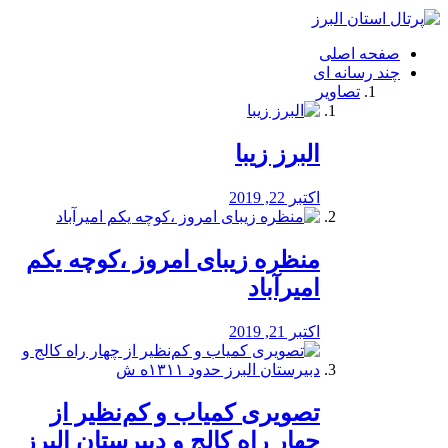
فصد
خون
صفحه اصلی
شرق
چند رسانه ای
تهران
تصاویر
خشکشویی
تصفیه
آب
البرز زیبا
طراحی
سایت
و
اکتبر 22, 2019
سئو
vip
منظره‌‌ زیبای امروز ،کوچه یکم
امیرآباد
اکتبر 21, 2019
️تصویری کمیاب و کم‌نظیر از
چهار راه كالج و دبيرستان البرز