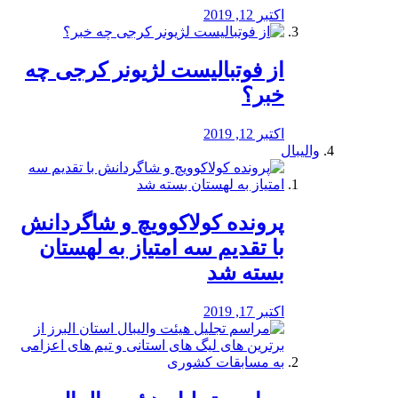
اکتبر 12, 2019
از فوتبالیست لژیونر کرجی چه
خبر؟
اکتبر 12, 2019
والیبال
پرونده کولاکوویچ و شاگردانش
با تقدیم سه امتیاز به لهستان
بسته شد
اکتبر 17, 2019