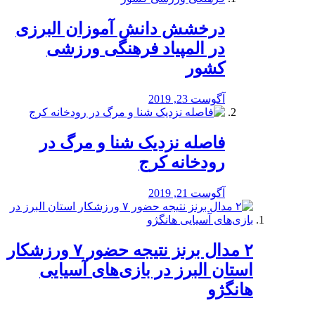
درخشش دانش آموزان البرزی
در المپیاد فرهنگی ورزشی
کشور
آگوست 23, 2019
️فاصله نزدیک شنا و مرگ در
رودخانه کرج
آگوست 21, 2019
۲ مدال برنز نتیجه حضور ۷ ورزشکار
استان البرز در بازی‌های آسیایی
هانگژو