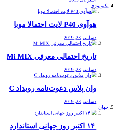
تکنولوژی
هوآوی P40 لایت احتمالا موبا
دسامبر 23, 2019
تاریخ احتمالی معرفی Mi MIX
دسامبر 23, 2019
وان پلاس دعوت‌نامه رویداد C
دسامبر 23, 2019
جهان
‏ ۱۴ اکتبر روز جهانی استاندارد