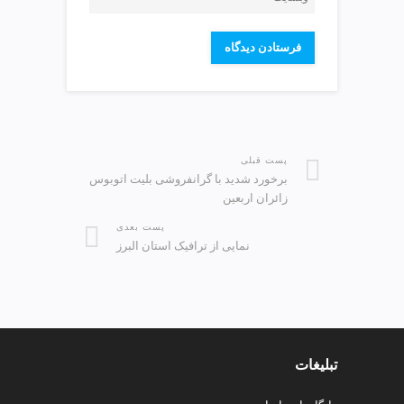
پست قبلی
️برخورد شدید با گرانفروشی بلیت اتوبوس
زائران اربعین
پست بعدی
️نمایی از ترافیک استان البرز
تبلیغات