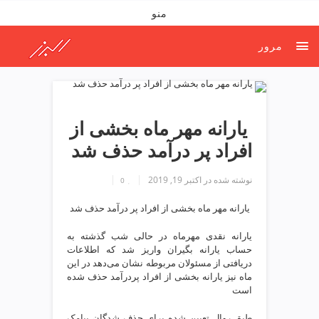
ف
منو
ص
د
مرور
خ
و
ن
ش
ر
️ یارانه‌ مهر ماه بخشی از
ق
افراد پر درآمد حذف شد
ت
ه
نوشته شده در
اکتبر 19, 2019
ر
0
ا
️ یارانه‌ مهر ماه بخشی از افراد پر درآمد حذف شد
ن
خ
یارانه نقدی مهرماه در حالی شب گذشته به
ش
حساب یارانه بگیران واریز شد که اطلاعات
ک
دریافتی از مسئولان مربوطه نشان می‌دهد در این
ش
ماه نیز یارانه بخشی از افراد پردرآمد حذف شده
است
و
ی
طبق روال تعیین شده برای حذف شدگان پیامک