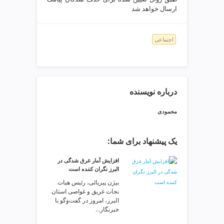
ی
ارسال خواهد شد
ت
ص
ف
اجتماعی
ی
ه
آ
ب
ط
درباره نویسنده
ر
محمودی
ا
ح
ی
یک پیشنهاد برای شما:
س
ا
افزایش آمار غرق شدگی در
ی
البرز نگران کننده است
ت
بیژن پیریائی، رئیس هیات
و
نجات غریق و غواصی استان
س
البرز، امروز در گفت‌وگو با
خبرنگار…
ئ
و