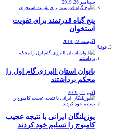
سپتامبر 26, 2019
پنج گیاه قدرتمند برای تقویت
استخوان
آگوست 22, 2019
فوتبال
بانوان استان البرزی گام اول را
محكم برداشتند
اکتبر 15, 2019
یوزپلنگان ایرانی با نتیجه عجیب
کامبوج را تسلیم خود کردند