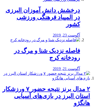
درخشش دانش آموزان البرزی
در المپیاد فرهنگی ورزشی
کشور
آگوست 23, 2019
️فاصله نزدیک شنا و مرگ در
رودخانه کرج
آگوست 21, 2019
۲ مدال برنز نتیجه حضور ۷ ورزشکار
استان البرز در بازی‌های آسیایی
هانگژو