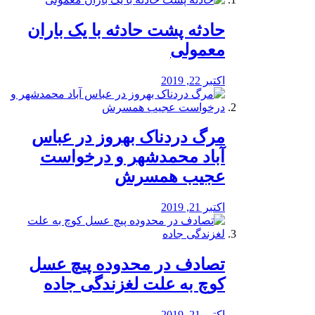
️حادثه پشت حادثه با یک باران
معمولی
اکتبر 22, 2019
مرگ دردناک بهروز در عباس
آباد محمدشهر و درخواست
عجیب همسرش
اکتبر 21, 2019
تصادف در محدوده پیچ عسل
کوچ به علت لغزندگی جاده
اکتبر 21, 2019