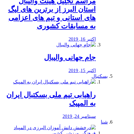
مراسم تجلیل هیئت والیبال
استان البرز از برترین های لیگ
های استانی و تیم های اعزامی
به مسابقات کشوری
اکتبر 16, 2019
جام جهانی والیبال
اکتبر 15, 2019
بسکتبال
راهیابی تیم ملی بسکتبال ایران
به المپیک
سپتامبر 24, 2019
شنا