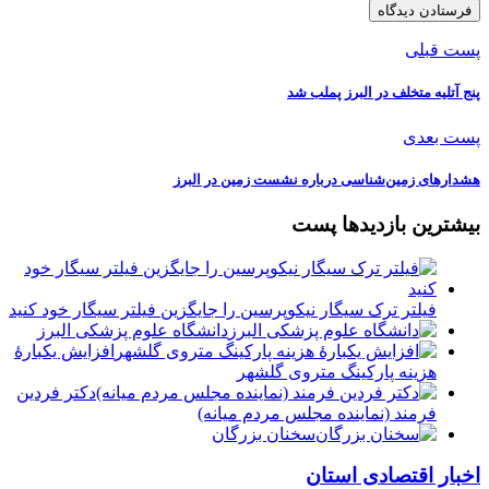
پست قبلی
پنج آتلیه متخلف در البرز پملب شد
پست بعدی
هشدارهای زمین‌شناسی درباره نشست زمین در البرز
بیشترین بازدیدها پست
فیلتر ترک سیگار نیکوپرسین را جایگزین فیلتر سیگار خود کنید
دانشگاه علوم پزشکی البرز
افزایش یکبارۀ
هزینه پارکینگ متروی گلشهر
دكتر فردين
فرمند (نماينده مجلس مردم میانه)
سخنان بزرگان
اخبار اقتصادی استان