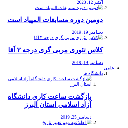
اکتبر 12, 2023
دومین دوره مسابفات المپیاد است
دسامبر 19, 2019
کلاس تئوری مربی گری درجه ۳ آقا
دسامبر 19, 2019
علمی
دانشگاه ها
بازگشت ساعت کاری دانشگاه
آزاد اسلامی استان البرز
دسامبر 25, 2019