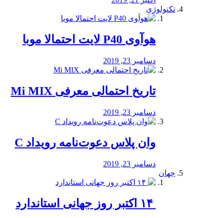
تکنولوژی
هوآوی P40 لایت احتمالا موبا
دسامبر 23, 2019
تاریخ احتمالی معرفی Mi MIX
دسامبر 23, 2019
وان پلاس دعوت‌نامه رویداد C
دسامبر 23, 2019
جهان
‏ ۱۴ اکتبر روز جهانی استاندارد