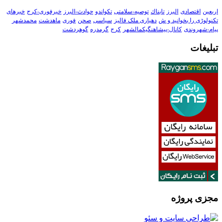
اربعین
اقتصادی
البرز
تابناك
توصیه-سلامتی
تکواندو
حوادث-البرز
خبرفوری-کرج
خبرهای
تکنولوڑی را بخوانید و ش
دهیاری ملک فالیز
سیاسی
صحن
فوری
ماهدشت
محمدشهر
پیام-شهروندی
کانال-پیشاهنگیکمالشهر
کرج
گرمدره
گوهردشت
تبلیغات
مجزی پروژه