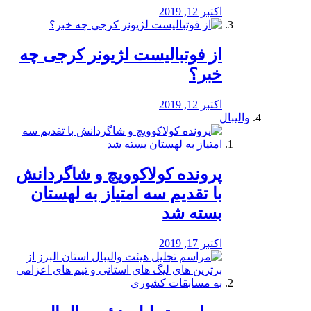
اکتبر 12, 2019
از فوتبالیست لژیونر کرجی چه
خبر؟
اکتبر 12, 2019
والیبال
پرونده کولاکوویچ و شاگردانش
با تقدیم سه امتیاز به لهستان
بسته شد
اکتبر 17, 2019