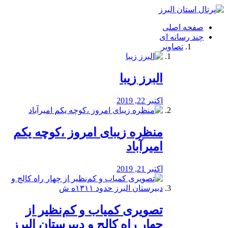
فصد
خون
صفحه اصلی
شرق
چند رسانه ای
تهران
تصاویر
خشکشویی
تصفیه
آب
البرز زیبا
طراحی
سایت
و
اکتبر 22, 2019
سئو
vip
منظره‌‌ زیبای امروز ،کوچه یکم
امیرآباد
اکتبر 21, 2019
️تصویری کمیاب و کم‌نظیر از
چهار راه كالج و دبيرستان البرز