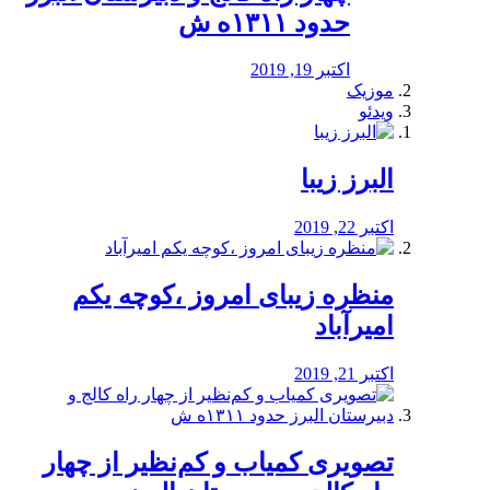
حدود ۱۳۱۱ه ش
اکتبر 19, 2019
موزیک
ویدئو
البرز زیبا
اکتبر 22, 2019
منظره‌‌ زیبای امروز ،کوچه یکم
امیرآباد
اکتبر 21, 2019
️تصویری کمیاب و کم‌نظیر از چهار