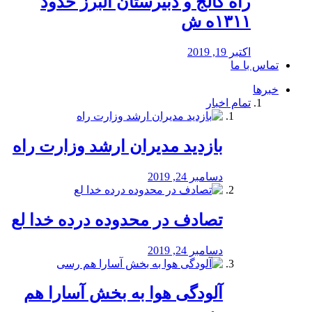
راه كالج و دبيرستان البرز حدود
۱۳۱۱ه ش
اکتبر 19, 2019
تماس با ما
خبرها
تمام اخبار
بازدید مدیران ارشد وزارت راه
دسامبر 24, 2019
تصادف در محدوده درده خدا لع
دسامبر 24, 2019
آلودگی هوا به بخش آسارا هم