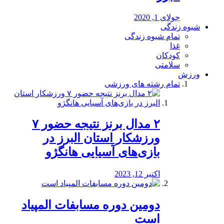
جولای 1, 2020
شیوه زندگی
تمام شیوه زندگی
غذا
کودکان
سلامتی
ورزش
تمام رشته های ورزشی
۲ مدال برنز نتیجه حضور ۷
ورزشکار استان البرز در
بازی‌های آسیایی هانگژو
اکتبر 12, 2023
دومین دوره مسابفات المپیاد
است