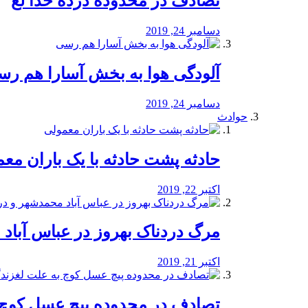
تصادف در محدوده درده خدا لع
دسامبر 24, 2019
آلودگی هوا به بخش آسارا هم ر
دسامبر 24, 2019
حوادث
️حادثه پشت حادثه با یک باران مع
اکتبر 22, 2019
مرگ دردناک بهروز در عباس آب
اکتبر 21, 2019
تصادف در محدوده پیچ عسل کوچ 