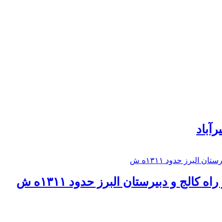
رآباد
كالج و دبيرستان البرز حدود ۱۳۱۱ه ش