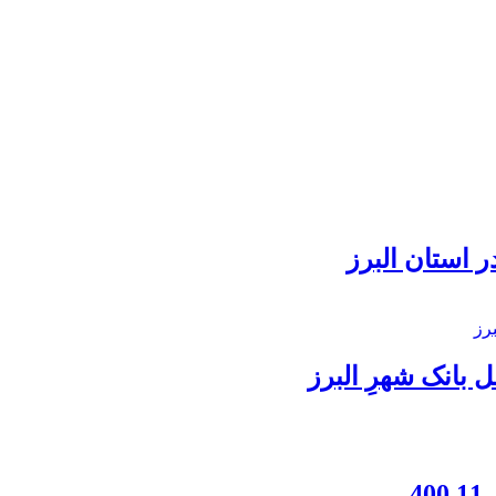
 استان البرز
بانک شهرِ البرز
4