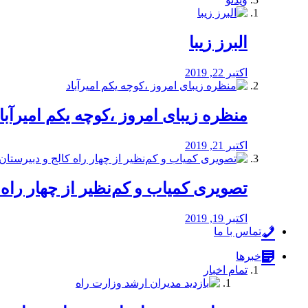
البرز زیبا
اکتبر 22, 2019
منظره‌‌ زیبای امروز ،کوچه یکم امیرآبا
اکتبر 21, 2019
️تصویری کمیاب و کم‌نظیر از چهار راه كالج
اکتبر 19, 2019
تماس با ما
خبرها
تمام اخبار