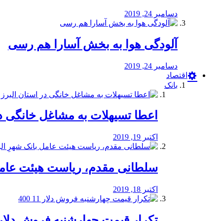
دسامبر 24, 2019
آلودگی هوا به بخش آسارا هم رسی
دسامبر 24, 2019
اقتصاد
بانک
️اعطا تسیهلات به مشاغل خانگی در
اکتبر 19, 2019
سلطانی مقدم، ریاست هیئت عامل 
اکتبر 18, 2019
تکرار قیمت چهارشنبه فروش دلار 11 00