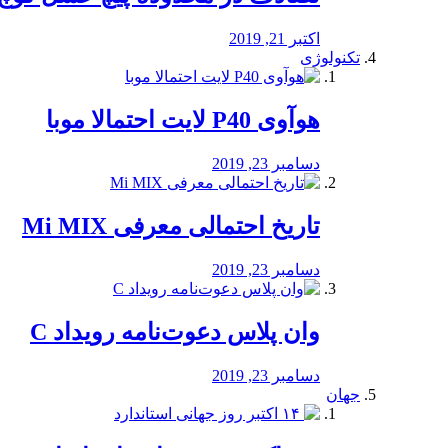
اکتبر 21, 2019
تکنولوژی
هوآوی P40 لایت احتمالا موبا
دسامبر 23, 2019
تاریخ احتمالی معرفی Mi MIX
دسامبر 23, 2019
وان پلاس دعوت‌نامه رویداد C
دسامبر 23, 2019
جهان