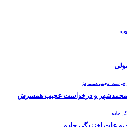
سی
مولی
اد محمدشهر و درخواست عجیب همسرش
به علت لغزندگی جاده