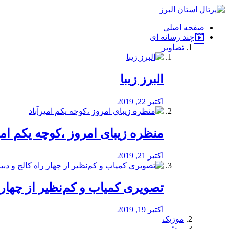
فصد
خون
صفحه اصلی
شرق
چند رسانه ای
تهران
تصاویر
خشکشویی
تصفیه
آب
البرز زیبا
طراحی
سایت
و
اکتبر 22, 2019
سئو
vip
منظره‌‌ زیبای امروز ،کوچه یکم امی
اکتبر 21, 2019
️تصویری کمیاب و کم‌نظیر از چهار راه 
اکتبر 19, 2019
موزیک
ویدئو