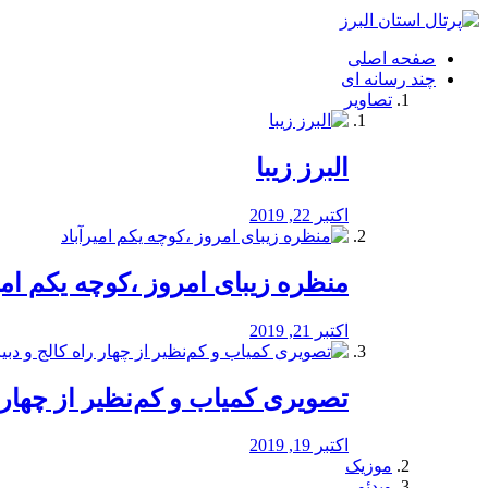
فصد
خون
صفحه اصلی
شرق
چند رسانه ای
تهران
تصاویر
خشکشویی
تصفیه
آب
البرز زیبا
طراحی
سایت
و
اکتبر 22, 2019
سئو
vip
منظره‌‌ زیبای امروز ،کوچه یکم امی
اکتبر 21, 2019
️تصویری کمیاب و کم‌نظیر از چهار راه 
اکتبر 19, 2019
موزیک
ویدئو