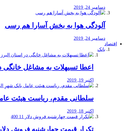
دسامبر 24, 2019
آلودگی هوا به بخش آسارا هم رسی
دسامبر 24, 2019
اقتصاد
بانک
️اعطا تسیهلات به مشاغل خانگی در
اکتبر 19, 2019
سلطانی مقدم، ریاست هیئت عامل 
اکتبر 18, 2019
تکرار قیمت چهارشنبه فروش دلار 11 00