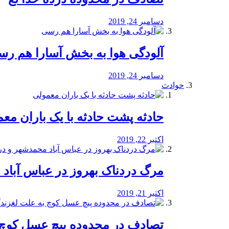
دسامبر 24, 2019
آلودگی هوا به بخش آسارا هم ر
دسامبر 24, 2019
حوادث
️حادثه پشت حادثه با یک باران مع
اکتبر 22, 2019
مرگ دردناک بهروز در عباس آب
اکتبر 21, 2019
تصادف در محدوده پیچ عسل کوچ 