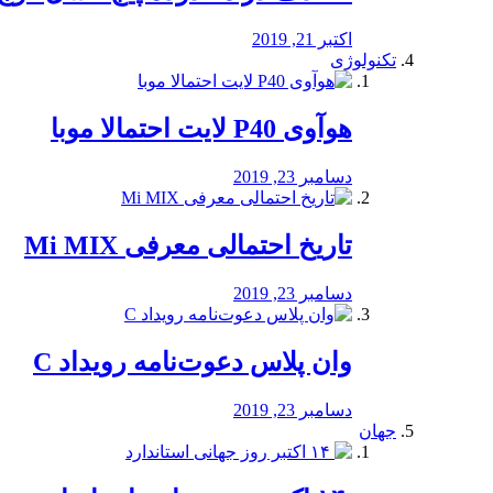
اکتبر 21, 2019
تکنولوژی
هوآوی P40 لایت احتمالا موبا
دسامبر 23, 2019
تاریخ احتمالی معرفی Mi MIX
دسامبر 23, 2019
وان پلاس دعوت‌نامه رویداد C
دسامبر 23, 2019
جهان