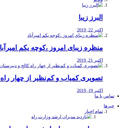
البرز زیبا
اکتبر 22, 2019
منظره‌‌ زیبای امروز ،کوچه یکم امیرآبا
اکتبر 21, 2019
️تصویری کمیاب و کم‌نظیر از چهار راه كالج
اکتبر 19, 2019
تماس با ما
خبرها
تمام اخبار