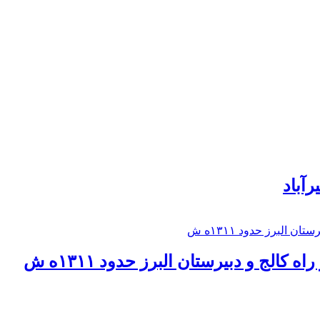
رآباد
كالج و دبيرستان البرز حدود ۱۳۱۱ه ش