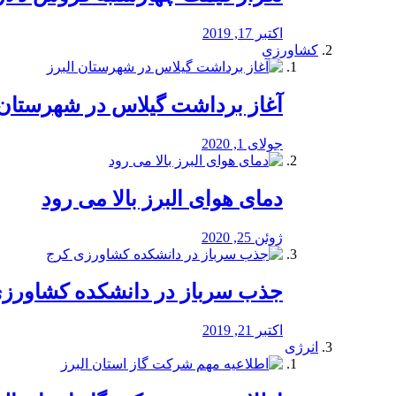
اکتبر 17, 2019
کشاورزی
آغاز برداشت گیلاس در شهرستان 
جولای 1, 2020
دمای هوای البرز بالا می رود
ژوئن 25, 2020
جذب سرباز در دانشکده کشاورز
اکتبر 21, 2019
انرژی