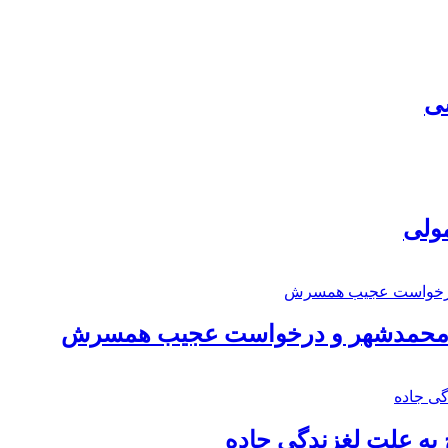
سی
مولی
اد محمدشهر و درخواست عجیب همسرش
به علت لغزندگی جاده