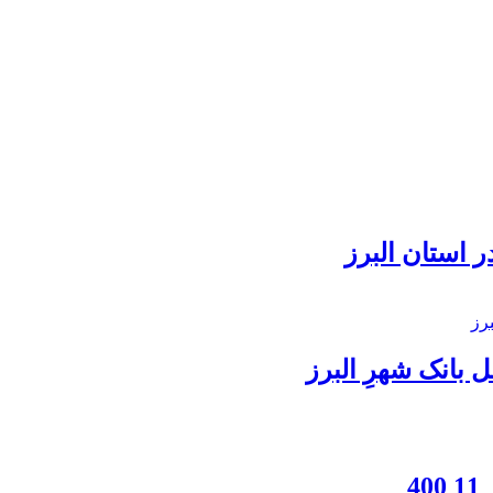
 استان البرز
بانک شهرِ البرز
4