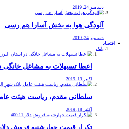
دسامبر 24, 2019
آلودگی هوا به بخش آسارا هم رسی
دسامبر 24, 2019
اقتصاد
بانک
️اعطا تسیهلات به مشاغل خانگی در
اکتبر 19, 2019
سلطانی مقدم، ریاست هیئت عامل 
اکتبر 18, 2019
تکرار قیمت چهارشنبه فروش دلار 11 00