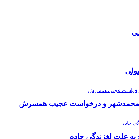
سی
مولی
اد محمدشهر و درخواست عجیب همسرش
به علت لغزندگی جاده