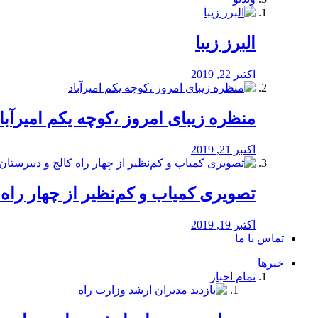
البرز زیبا
اکتبر 22, 2019
منظره‌‌ زیبای امروز ،کوچه یکم امیرآبا
اکتبر 21, 2019
️تصویری کمیاب و کم‌نظیر از چهار راه كالج
اکتبر 19, 2019
تماس با ما
خبرها
تمام اخبار