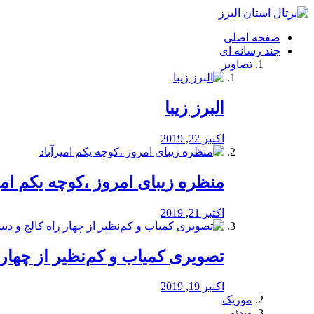
فصد
خون
صفحه اصلی
شرق
چند رسانه ای
تهران
تصاویر
خشکشویی
تصفیه
آب
البرز زیبا
طراحی
سایت
و
اکتبر 22, 2019
سئو
vip
منظره‌‌ زیبای امروز ،کوچه یکم امی
اکتبر 21, 2019
️تصویری کمیاب و کم‌نظیر از چهار راه 
اکتبر 19, 2019
موزیک
ویدئو