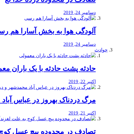
دسامبر 24, 2019
آلودگی هوا به بخش آسارا هم ر
دسامبر 24, 2019
حوادث
️حادثه پشت حادثه با یک باران مع
اکتبر 22, 2019
مرگ دردناک بهروز در عباس آب
اکتبر 21, 2019
تصادف در محدوده پیچ عسل کوچ 