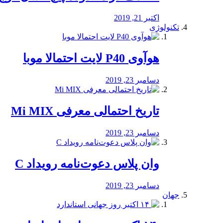
اکتبر 21, 2019
تکنولوژی
هوآوی P40 لایت احتمالا موبا
دسامبر 23, 2019
تاریخ احتمالی معرفی Mi MIX
دسامبر 23, 2019
وان پلاس دعوت‌نامه رویداد C
دسامبر 23, 2019
جهان