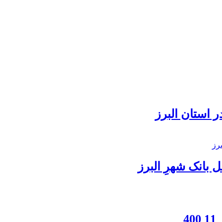
 استان البرز
بانک شهرِ البرز
4