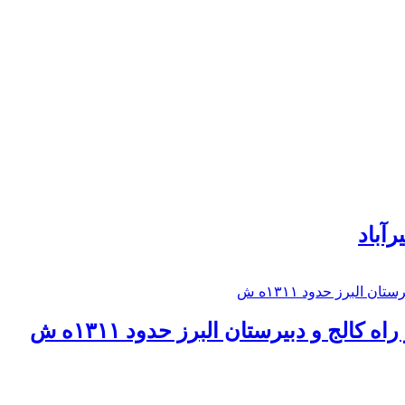
رآباد
كالج و دبيرستان البرز حدود ۱۳۱۱ه ش