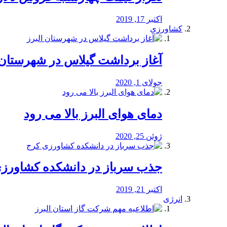
اکتبر 17, 2019
کشاورزی
آغاز برداشت گیلاس در شهرستان 
جولای 1, 2020
دمای هوای البرز بالا می رود
ژوئن 25, 2020
جذب سرباز در دانشکده کشاورز
اکتبر 21, 2019
انرژی