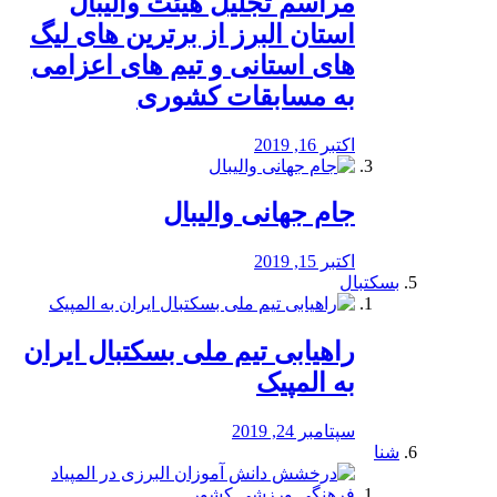
مراسم تجلیل هیئت والیبال
استان البرز از برترین های لیگ
های استانی و تیم های اعزامی
به مسابقات کشوری
اکتبر 16, 2019
جام جهانی والیبال
اکتبر 15, 2019
بسکتبال
راهیابی تیم ملی بسکتبال ایران
به المپیک
سپتامبر 24, 2019
شنا