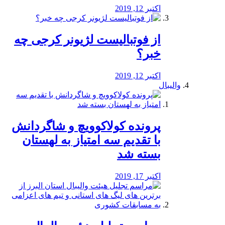
اکتبر 12, 2019
از فوتبالیست لژیونر کرجی چه
خبر؟
اکتبر 12, 2019
والیبال
پرونده کولاکوویچ و شاگردانش
با تقدیم سه امتیاز به لهستان
بسته شد
اکتبر 17, 2019