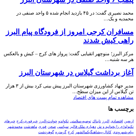
محمد نصیری گفت: در ۴۵ بازدید انجام شده ۵ واحد صنفی در
محمدیه و یک…
مسافران کرجی امروز از فرودگاه پیام البرز
راهی کیش شدند
مرکز البرز؛ منوچهر اتقیایی گفت: پرواز های کرج – کیش و بالعکس
هر سه شنبه…
آغاز برداشت گیلاس در شهرستان البرز
مدیر جهاد کشاورزی شهرستان البرز پیش بینی کرد بیش از ۳ هزار
تن گیلاس از این میزان سطح…
مشاهده تمام پست های اقتصاد
برچسب ها
اربعین
اقتصادی
البرز
تابناك
توصیه-سلامتی
تکواندو
حوادث-البرز
خبرفوری-کرج
خبرهای
تکنولوڑی را بخوانید و ش
دهیاری ملک فالیز
سیاسی
صحن
فوری
ماهدشت
محمدشهر
پیام-شهروندی
کانال-پیشاهنگیکمالشهر
کرج
گرمدره
گوهردشت