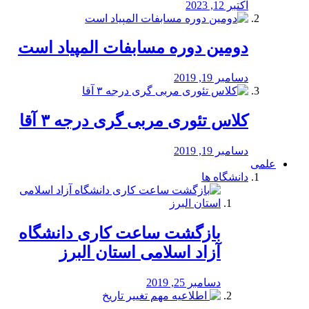
اکتبر 12, 2023
دومین دوره مسابفات المپیاد است
دسامبر 19, 2019
کلاس تئوری مربی گری درجه ۳ آقا
دسامبر 19, 2019
علمی
دانشگاه ها
بازگشت ساعت کاری دانشگاه
آزاد اسلامی استان البرز
دسامبر 25, 2019