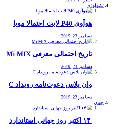
تکنولوژی
هوآوی P40 لایت احتمالا موبا
دسامبر 23, 2019
تاریخ احتمالی معرفی Mi MIX
دسامبر 23, 2019
وان پلاس دعوت‌نامه رویداد C
دسامبر 23, 2019
جهان
‏ ۱۴ اکتبر روز جهانی استاندارد