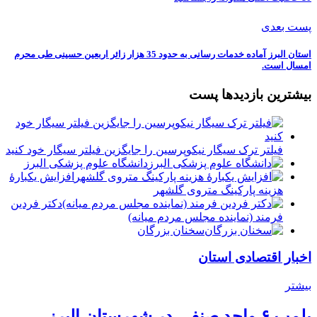
پست بعدی
استان البرز آماده خدمات رسانی به حدود 35 هزار زائر اربعین حسینی طی محرم
امسال است.
بیشترین بازدیدها پست
فیلتر ترک سیگار نیکوپرسین را جایگزین فیلتر سیگار خود کنید
دانشگاه علوم پزشکی البرز
افزایش یکبارۀ
هزینه پارکینگ متروی گلشهر
دكتر فردين
فرمند (نماينده مجلس مردم میانه)
سخنان بزرگان
اخبار اقتصادی استان
بیشتر
پلمب ۶ واحد صنفی در شهرستان البرز