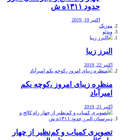
حدود ۱۳۱۱ه ش
اکتبر 19, 2019
موزیک
ویدئو
البرز زیبا
اکتبر 22, 2019
منظره‌‌ زیبای امروز ،کوچه یکم
امیرآباد
اکتبر 21, 2019
️تصویری کمیاب و کم‌نظیر از چهار