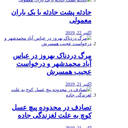
️حادثه پشت حادثه با یک باران
معمولی
اکتبر 22, 2019
مرگ دردناک بهروز در عباس
آباد محمدشهر و درخواست
عجیب همسرش
اکتبر 21, 2019
تصادف در محدوده پیچ عسل
کوچ به علت لغزندگی جاده
اکتبر 21, 2019