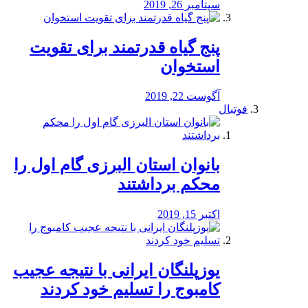
سپتامبر 26, 2019
پنج گیاه قدرتمند برای تقویت
استخوان
آگوست 22, 2019
فوتبال
بانوان استان البرزی گام اول را
محكم برداشتند
اکتبر 15, 2019
یوزپلنگان ایرانی با نتیجه عجیب
کامبوج را تسلیم خود کردند