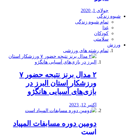
جولای 1, 2020
شیوه زندگی
تمام شیوه زندگی
غذا
کودکان
سلامتی
ورزش
تمام رشته های ورزشی
۲ مدال برنز نتیجه حضور ۷
ورزشکار استان البرز در
بازی‌های آسیایی هانگژو
اکتبر 12, 2023
دومین دوره مسابفات المپیاد
است