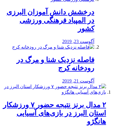
درخشش دانش آموزان البرزی
در المپیاد فرهنگی ورزشی
کشور
آگوست 23, 2019
️فاصله نزدیک شنا و مرگ در
رودخانه کرج
آگوست 21, 2019
۲ مدال برنز نتیجه حضور ۷ ورزشکار
استان البرز در بازی‌های آسیایی
هانگژو