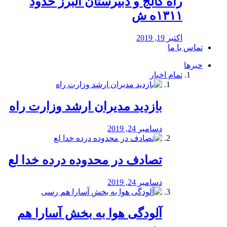
راه كالج و دبيرستان البرز حدود
۱۳۱۱ه ش
اکتبر 19, 2019
تماس با ما
خبرها
تمام اخبار
بازدید مدیران ارشد وزارت راه
دسامبر 24, 2019
تصادف در محدوده درده خدا لع
دسامبر 24, 2019
آلودگی هوا به بخش آسارا هم