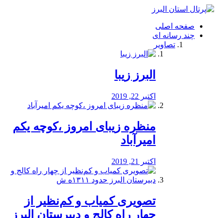
فصد
خون
صفحه اصلی
شرق
چند رسانه ای
تهران
تصاویر
خشکشویی
تصفیه
آب
البرز زیبا
طراحی
سایت
و
اکتبر 22, 2019
سئو
vip
منظره‌‌ زیبای امروز ،کوچه یکم
امیرآباد
اکتبر 21, 2019
️تصویری کمیاب و کم‌نظیر از
چهار راه كالج و دبيرستان البرز