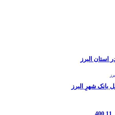
 استان البرز
بانک شهرِ البرز
4