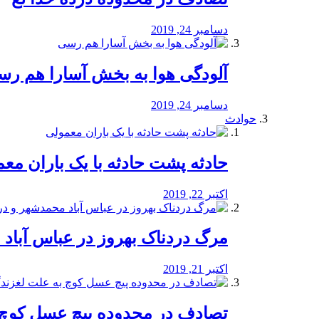
دسامبر 24, 2019
آلودگی هوا به بخش آسارا هم ر
دسامبر 24, 2019
حوادث
️حادثه پشت حادثه با یک باران مع
اکتبر 22, 2019
مرگ دردناک بهروز در عباس آب
اکتبر 21, 2019
تصادف در محدوده پیچ عسل کوچ 