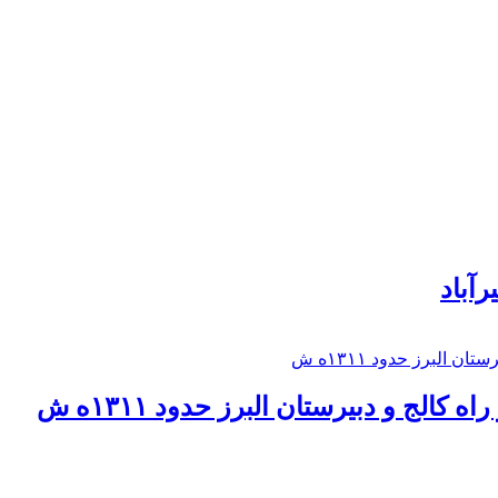
رآباد
كالج و دبيرستان البرز حدود ۱۳۱۱ه ش