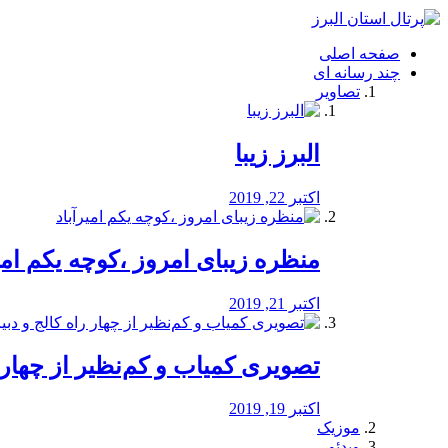
فصد
خون
صفحه اصلی
شرق
چند رسانه ای
تهران
تصاویر
خشکشویی
تصفیه
آب
البرز زیبا
طراحی
سایت
و
اکتبر 22, 2019
سئو
vip
منظره‌‌ زیبای امروز ،کوچه یکم امی
اکتبر 21, 2019
️تصویری کمیاب و کم‌نظیر از چهار راه 
اکتبر 19, 2019
موزیک
ویدئو