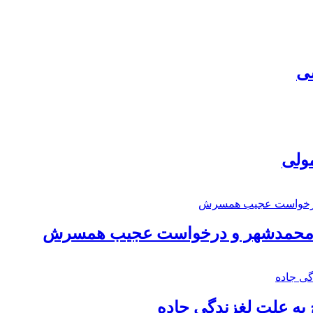
سی
مولی
اد محمدشهر و درخواست عجیب همسرش
به علت لغزندگی جاده