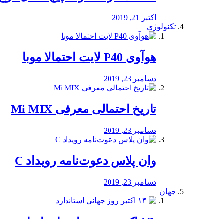
اکتبر 21, 2019
تکنولوژی
هوآوی P40 لایت احتمالا موبا
دسامبر 23, 2019
تاریخ احتمالی معرفی Mi MIX
دسامبر 23, 2019
وان پلاس دعوت‌نامه رویداد C
دسامبر 23, 2019
جهان