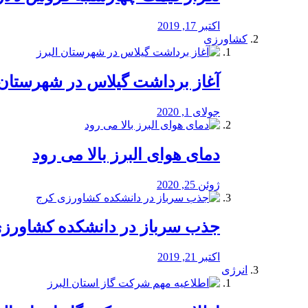
اکتبر 17, 2019
کشاورزی
آغاز برداشت گیلاس در شهرستان 
جولای 1, 2020
دمای هوای البرز بالا می رود
ژوئن 25, 2020
جذب سرباز در دانشکده کشاورز
اکتبر 21, 2019
انرژی