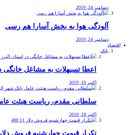
دسامبر 24, 2019
آلودگی هوا به بخش آسارا هم رسی
دسامبر 24, 2019
اقتصاد
بانک
️اعطا تسیهلات به مشاغل خانگی در
اکتبر 19, 2019
سلطانی مقدم، ریاست هیئت عامل 
اکتبر 18, 2019
تکرار قیمت چهارشنبه فروش دلار 11 00