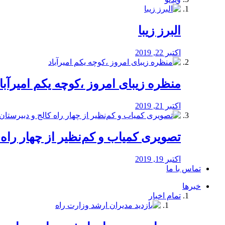
البرز زیبا
اکتبر 22, 2019
منظره‌‌ زیبای امروز ،کوچه یکم امیرآبا
اکتبر 21, 2019
️تصویری کمیاب و کم‌نظیر از چهار راه كالج
اکتبر 19, 2019
تماس با ما
خبرها
تمام اخبار