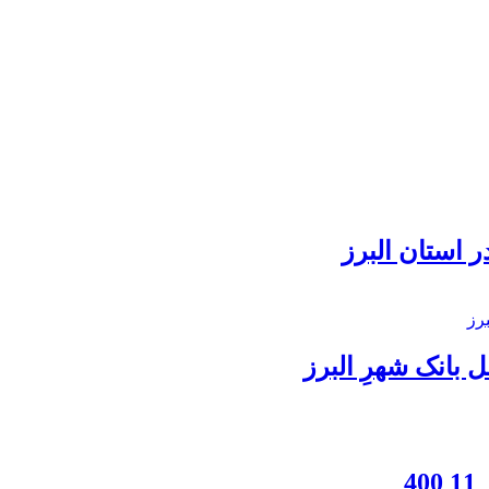
 استان البرز
بانک شهرِ البرز
4