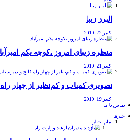
البرز زیبا
اکتبر 22, 2019
منظره‌‌ زیبای امروز ،کوچه یکم امیرآبا
اکتبر 21, 2019
️تصویری کمیاب و کم‌نظیر از چهار راه كالج
اکتبر 19, 2019
تماس با ما
خبرها
تمام اخبار