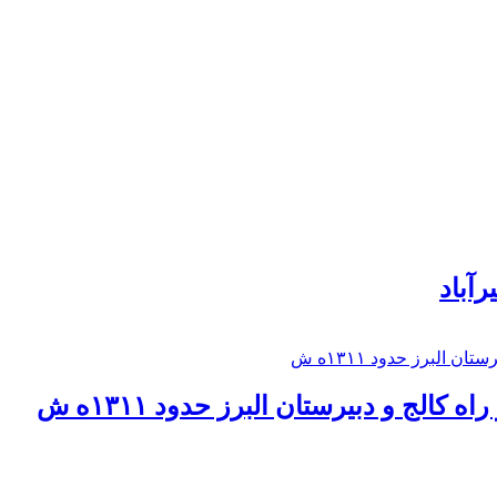
رآباد
كالج و دبيرستان البرز حدود ۱۳۱۱ه ش