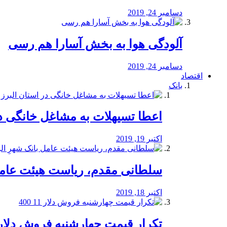
دسامبر 24, 2019
آلودگی هوا به بخش آسارا هم رسی
دسامبر 24, 2019
اقتصاد
بانک
️اعطا تسیهلات به مشاغل خانگی در
اکتبر 19, 2019
سلطانی مقدم، ریاست هیئت عامل 
اکتبر 18, 2019
تکرار قیمت چهارشنبه فروش دلار 11 00