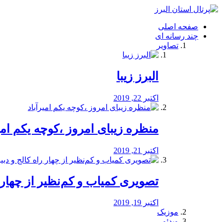
فصد
خون
صفحه اصلی
شرق
چند رسانه ای
تهران
تصاویر
خشکشویی
تصفیه
آب
البرز زیبا
طراحی
سایت
و
اکتبر 22, 2019
سئو
vip
منظره‌‌ زیبای امروز ،کوچه یکم امی
اکتبر 21, 2019
️تصویری کمیاب و کم‌نظیر از چهار راه 
اکتبر 19, 2019
موزیک
ویدئو