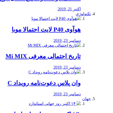
اکتبر 21, 2019
تکنولوژی
هوآوی P40 لایت احتمالا موبا
دسامبر 23, 2019
تاریخ احتمالی معرفی Mi MIX
دسامبر 23, 2019
وان پلاس دعوت‌نامه رویداد C
دسامبر 23, 2019
جهان