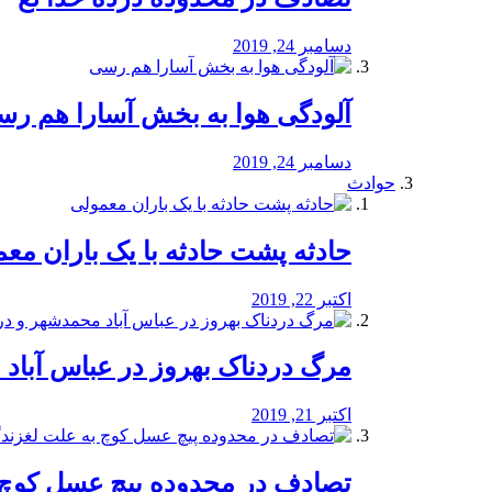
دسامبر 24, 2019
آلودگی هوا به بخش آسارا هم ر
دسامبر 24, 2019
حوادث
️حادثه پشت حادثه با یک باران مع
اکتبر 22, 2019
مرگ دردناک بهروز در عباس آب
اکتبر 21, 2019
تصادف در محدوده پیچ عسل کوچ 