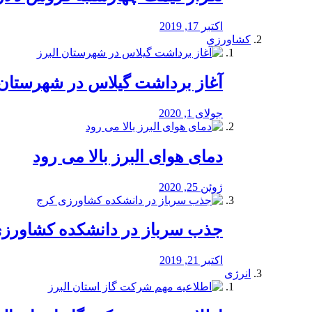
اکتبر 17, 2019
کشاورزی
آغاز برداشت گیلاس در شهرستان 
جولای 1, 2020
دمای هوای البرز بالا می رود
ژوئن 25, 2020
جذب سرباز در دانشکده کشاورز
اکتبر 21, 2019
انرژی