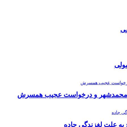
سی
مولی
اد محمدشهر و درخواست عجیب همسرش
به علت لغزندگی جاده