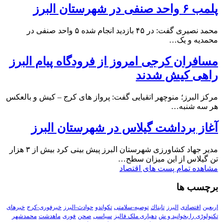
پلمب ۶ واحد صنفی در شهرستان البرز
محمد نصیری گفت: در ۴۵ بازدید انجام شده ۵ واحد صنفی در
محمدیه و یک…
مسافران کرجی امروز از فرودگاه پیام البرز
راهی کیش شدند
مرکز البرز؛ منوچهر اتقیایی گفت: پرواز های کرج – کیش و بالعکس
هر سه شنبه…
آغاز برداشت گیلاس در شهرستان البرز
مدیر جهاد کشاورزی شهرستان البرز پیش بینی کرد بیش از ۳ هزار
تن گیلاس از این میزان سطح…
مشاهده تمام پست های اقتصاد
برچسب ها
اربعین
اقتصادی
البرز
تابناك
توصیه-سلامتی
تکواندو
حوادث-البرز
خبرفوری-کرج
خبرهای
تکنولوڑی را بخوانید و ش
دهیاری ملک فالیز
سیاسی
صحن
فوری
ماهدشت
محمدشهر