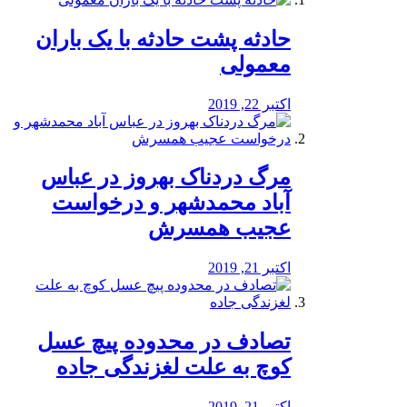
️حادثه پشت حادثه با یک باران
معمولی
اکتبر 22, 2019
مرگ دردناک بهروز در عباس
آباد محمدشهر و درخواست
عجیب همسرش
اکتبر 21, 2019
تصادف در محدوده پیچ عسل
کوچ به علت لغزندگی جاده
اکتبر 21, 2019