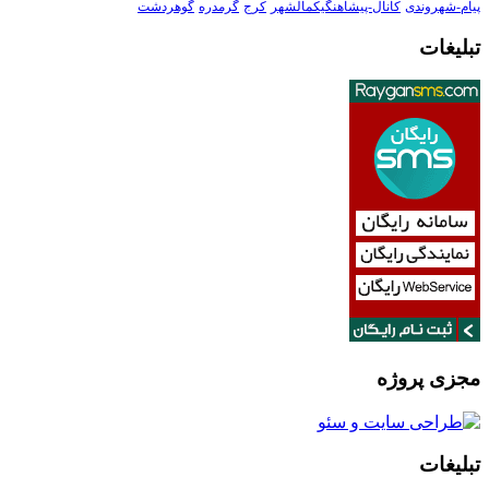
پیام-شهروندی
کانال-پیشاهنگیکمالشهر
کرج
گرمدره
گوهردشت
تبلیغات
مجزی پروژه
تبلیغات