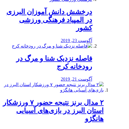
درخشش دانش آموزان البرزی
در المپیاد فرهنگی ورزشی
کشور
آگوست 23, 2019
️فاصله نزدیک شنا و مرگ در
رودخانه کرج
آگوست 21, 2019
۲ مدال برنز نتیجه حضور ۷ ورزشکار
استان البرز در بازی‌های آسیایی
هانگژو