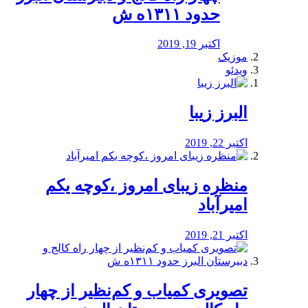
حدود ۱۳۱۱ه ش
اکتبر 19, 2019
موزیک
ویدئو
البرز زیبا
اکتبر 22, 2019
منظره‌‌ زیبای امروز ،کوچه یکم
امیرآباد
اکتبر 21, 2019
️تصویری کمیاب و کم‌نظیر از چهار