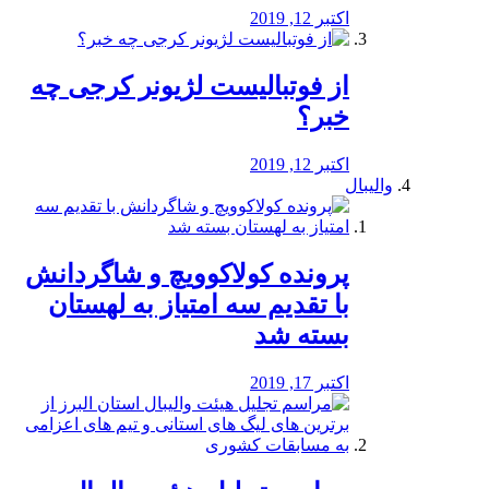
اکتبر 12, 2019
از فوتبالیست لژیونر کرجی چه
خبر؟
اکتبر 12, 2019
والیبال
پرونده کولاکوویچ و شاگردانش
با تقدیم سه امتیاز به لهستان
بسته شد
اکتبر 17, 2019