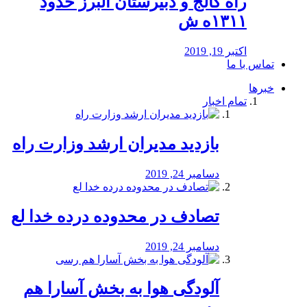
راه كالج و دبيرستان البرز حدود
۱۳۱۱ه ش
اکتبر 19, 2019
تماس با ما
خبرها
تمام اخبار
بازدید مدیران ارشد وزارت راه
دسامبر 24, 2019
تصادف در محدوده درده خدا لع
دسامبر 24, 2019
آلودگی هوا به بخش آسارا هم