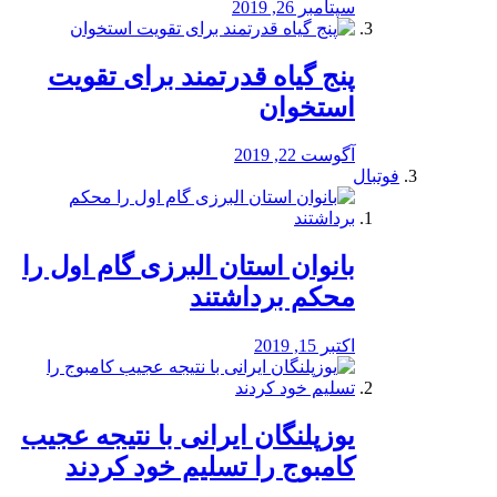
سپتامبر 26, 2019
پنج گیاه قدرتمند برای تقویت
استخوان
آگوست 22, 2019
فوتبال
بانوان استان البرزی گام اول را
محكم برداشتند
اکتبر 15, 2019
یوزپلنگان ایرانی با نتیجه عجیب
کامبوج را تسلیم خود کردند