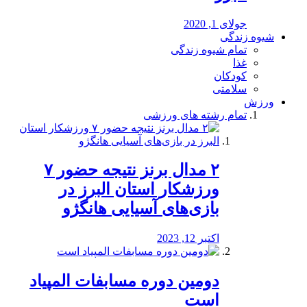
جولای 1, 2020
شیوه زندگی
تمام شیوه زندگی
غذا
کودکان
سلامتی
ورزش
تمام رشته های ورزشی
۲ مدال برنز نتیجه حضور ۷
ورزشکار استان البرز در
بازی‌های آسیایی هانگژو
اکتبر 12, 2023
دومین دوره مسابفات المپیاد
است