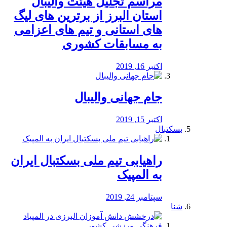
مراسم تجلیل هیئت والیبال
استان البرز از برترین های لیگ
های استانی و تیم های اعزامی
به مسابقات کشوری
اکتبر 16, 2019
جام جهانی والیبال
اکتبر 15, 2019
بسکتبال
راهیابی تیم ملی بسکتبال ایران
به المپیک
سپتامبر 24, 2019
شنا