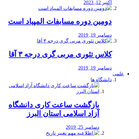
اکتبر 12, 2023
دومین دوره مسابفات المپیاد است
دسامبر 19, 2019
کلاس تئوری مربی گری درجه ۳ آقا
دسامبر 19, 2019
علمی
دانشگاه ها
بازگشت ساعت کاری دانشگاه
آزاد اسلامی استان البرز
دسامبر 25, 2019