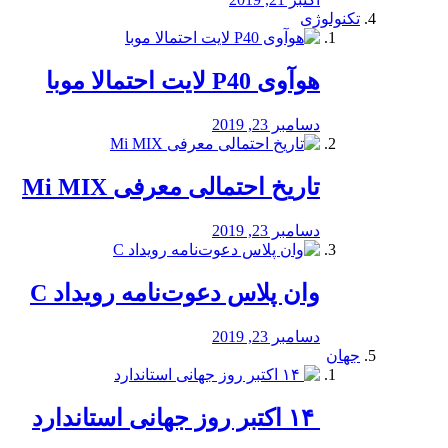
تکنولوژی
هوآوی P40 لایت احتمالا موبا
دسامبر 23, 2019
تاریخ احتمالی معرفی Mi MIX
دسامبر 23, 2019
وان پلاس دعوت‌نامه رویداد C
دسامبر 23, 2019
جهان
‏ ۱۴ اکتبر روز جهانی استاندارد