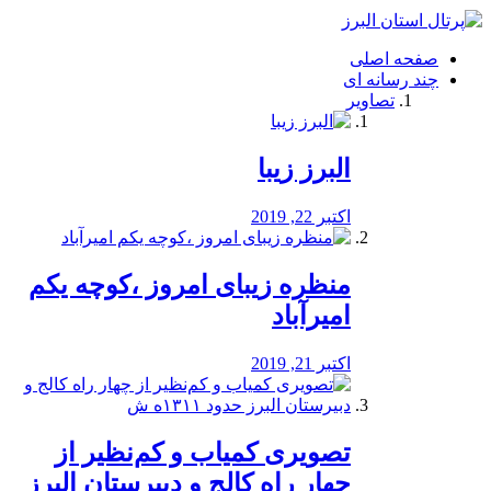
فصد
خون
صفحه اصلی
شرق
چند رسانه ای
تهران
تصاویر
خشکشویی
تصفیه
آب
البرز زیبا
طراحی
سایت
و
اکتبر 22, 2019
سئو
vip
منظره‌‌ زیبای امروز ،کوچه یکم
امیرآباد
اکتبر 21, 2019
️تصویری کمیاب و کم‌نظیر از
چهار راه كالج و دبيرستان البرز