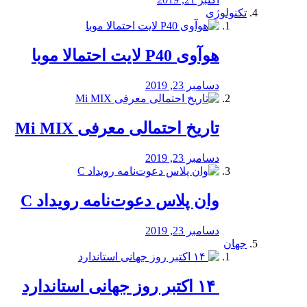
تکنولوژی
هوآوی P40 لایت احتمالا موبا
دسامبر 23, 2019
تاریخ احتمالی معرفی Mi MIX
دسامبر 23, 2019
وان پلاس دعوت‌نامه رویداد C
دسامبر 23, 2019
جهان
‏ ۱۴ اکتبر روز جهانی استاندارد