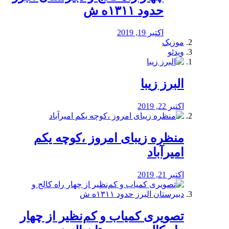
حدود ۱۳۱۱ه ش
اکتبر 19, 2019
موزیک
ویدئو
البرز زیبا
اکتبر 22, 2019
منظره‌‌ زیبای امروز ،کوچه یکم
امیرآباد
اکتبر 21, 2019
️تصویری کمیاب و کم‌نظیر از چهار