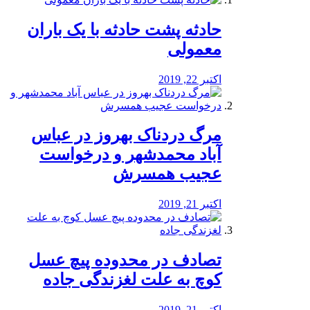
️حادثه پشت حادثه با یک باران
معمولی
اکتبر 22, 2019
مرگ دردناک بهروز در عباس
آباد محمدشهر و درخواست
عجیب همسرش
اکتبر 21, 2019
تصادف در محدوده پیچ عسل
کوچ به علت لغزندگی جاده
اکتبر 21, 2019