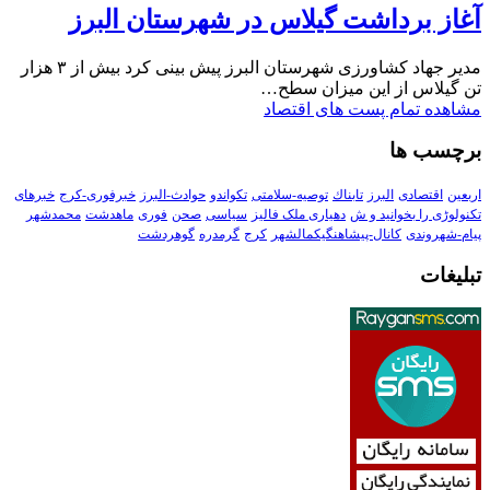
آغاز برداشت گیلاس در شهرستان البرز
مدیر جهاد کشاورزی شهرستان البرز پیش بینی کرد بیش از ۳ هزار
تن گیلاس از این میزان سطح…
مشاهده تمام پست های اقتصاد
برچسب ها
اربعین
اقتصادی
البرز
تابناك
توصیه-سلامتی
تکواندو
حوادث-البرز
خبرفوری-کرج
خبرهای
تکنولوڑی را بخوانید و ش
دهیاری ملک فالیز
سیاسی
صحن
فوری
ماهدشت
محمدشهر
پیام-شهروندی
کانال-پیشاهنگیکمالشهر
کرج
گرمدره
گوهردشت
تبلیغات