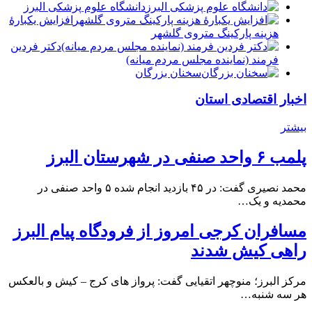
دانشگاه علوم پزشکی البرز
افزایش یکبارۀ
هزینه پارکینگ متروی گلشهر
دكتر فردين
فرمند (نماينده مجلس مردم میانه)
سخنان بزرگان
اخبار اقتصادی استان
بیشتر
پلمب ۶ واحد صنفی در شهرستان البرز
محمد نصیری گفت: در ۴۵ بازدید انجام شده ۵ واحد صنفی در
محمدیه و یک…
مسافران کرجی امروز از فرودگاه پیام البرز
راهی کیش شدند
مرکز البرز؛ منوچهر اتقیایی گفت: پرواز های کرج – کیش و بالعکس
هر سه شنبه…