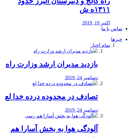
راه كالج و دبيرستان البرز حدود
۱۳۱۱ه ش
اکتبر 19, 2019
تماس با ما
خبرها
تمام اخبار
بازدید مدیران ارشد وزارت راه
دسامبر 24, 2019
تصادف در محدوده درده خدا لع
دسامبر 24, 2019
آلودگی هوا به بخش آسارا هم