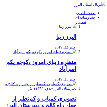
فصد
خون
صفحه اصلی
شرق
چند رسانه ای
تهران
تصاویر
خشکشویی
تصفیه
آب
البرز زیبا
طراحی
سایت
و
اکتبر 22, 2019
سئو
vip
منظره‌‌ زیبای امروز ،کوچه یکم
امیرآباد
اکتبر 21, 2019
️تصویری کمیاب و کم‌نظیر از
چهار راه كالج و دبيرستان البرز