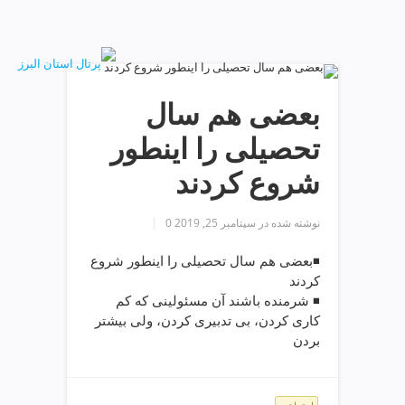
ف
ص
د
خ
و
بعضی هم سال
ن
ش
تحصیلی را اینطور
ر
ق
شروع کردند
ت
ه
ر
نوشته شده در
سپتامبر 25, 2019
0
ا
ن
◾️بعضی هم سال تحصیلی را اینطور شروع
خ
کردند
ش
◾️ شرمنده باشند آن مسئولینی که کم
ک
کاری کردن، بی تدبیری کردن، ولی بیشتر
ش
بردن
و
ی
ی