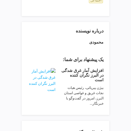
اجتماعی
ت
ص
ف
ی
ه
درباره نویسنده
آ
ب
محمودی
ط
ر
ا
یک پیشنهاد برای شما:
ح
ی
افزایش آمار غرق شدگی
س
در البرز نگران کننده
است
ا
ی
بیژن پیریائی، رئیس هیات
ت
نجات غریق و غواصی استان
البرز، امروز در گفت‌وگو با
و
خبرنگار…
س
ئ
و
v
i