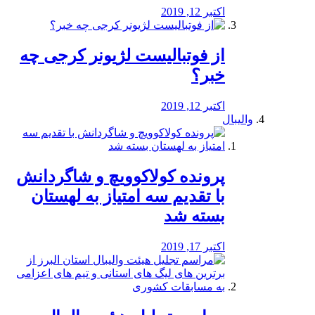
اکتبر 12, 2019
از فوتبالیست لژیونر کرجی چه
خبر؟
اکتبر 12, 2019
والیبال
پرونده کولاکوویچ و شاگردانش
با تقدیم سه امتیاز به لهستان
بسته شد
اکتبر 17, 2019