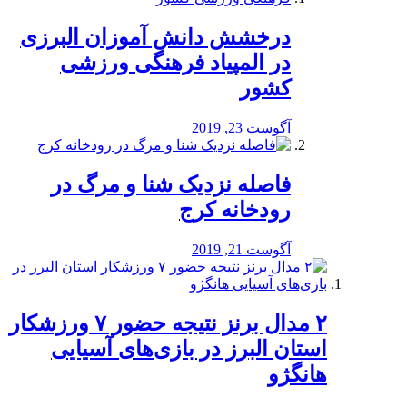
درخشش دانش آموزان البرزی
در المپیاد فرهنگی ورزشی
کشور
آگوست 23, 2019
️فاصله نزدیک شنا و مرگ در
رودخانه کرج
آگوست 21, 2019
۲ مدال برنز نتیجه حضور ۷ ورزشکار
استان البرز در بازی‌های آسیایی
هانگژو