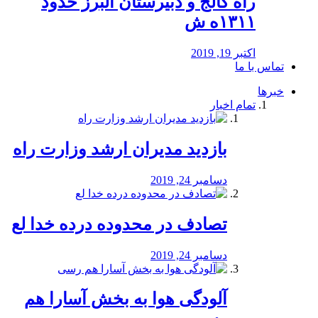
راه كالج و دبيرستان البرز حدود
۱۳۱۱ه ش
اکتبر 19, 2019
تماس با ما
خبرها
تمام اخبار
بازدید مدیران ارشد وزارت راه
دسامبر 24, 2019
تصادف در محدوده درده خدا لع
دسامبر 24, 2019
آلودگی هوا به بخش آسارا هم