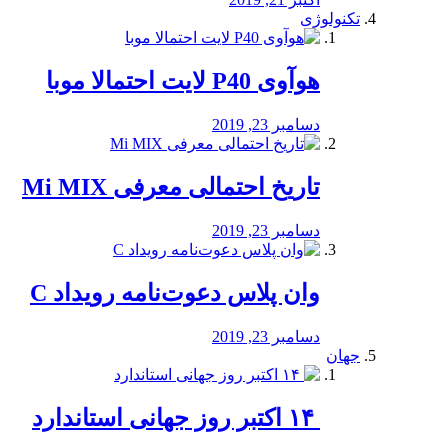
تکنولوژی
هوآوی P40 لایت احتمالا موبا
دسامبر 23, 2019
تاریخ احتمالی معرفی Mi MIX
دسامبر 23, 2019
وان پلاس دعوت‌نامه رویداد C
دسامبر 23, 2019
جهان
‏ ۱۴ اکتبر روز جهانی استاندارد