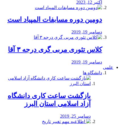
اکتبر 12, 2023
دومین دوره مسابفات المپیاد است
دسامبر 19, 2019
کلاس تئوری مربی گری درجه ۳ آقا
دسامبر 19, 2019
علمی
دانشگاه ها
بازگشت ساعت کاری دانشگاه
آزاد اسلامی استان البرز
دسامبر 25, 2019