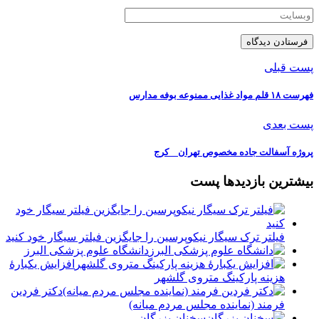
پست قبلی
فهرست ۱۸ قلم مواد غذایی ممنوعه بوفه مدارس
پست بعدی
پروژه آسفالت جاده مخصوص تهران _ كرج
بیشترین بازدیدها پست
فیلتر ترک سیگار نیکوپرسین را جایگزین فیلتر سیگار خود کنید
دانشگاه علوم پزشکی البرز
افزایش یکبارۀ
هزینه پارکینگ متروی گلشهر
دكتر فردين
فرمند (نماينده مجلس مردم میانه)
سخنان بزرگان