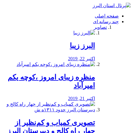
فصد
خون
صفحه اصلی
شرق
چند رسانه ای
تهران
تصاویر
خشکشویی
تصفیه
آب
البرز زیبا
طراحی
سایت
و
اکتبر 22, 2019
سئو
vip
منظره‌‌ زیبای امروز ،کوچه یکم
امیرآباد
اکتبر 21, 2019
️تصویری کمیاب و کم‌نظیر از
چهار راه كالج و دبيرستان البرز