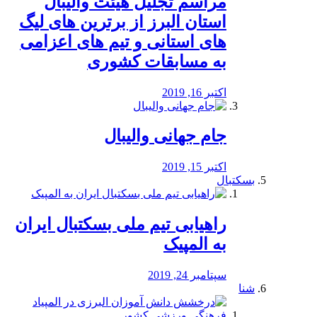
مراسم تجلیل هیئت والیبال
استان البرز از برترین های لیگ
های استانی و تیم های اعزامی
به مسابقات کشوری
اکتبر 16, 2019
جام جهانی والیبال
اکتبر 15, 2019
بسکتبال
راهیابی تیم ملی بسکتبال ایران
به المپیک
سپتامبر 24, 2019
شنا