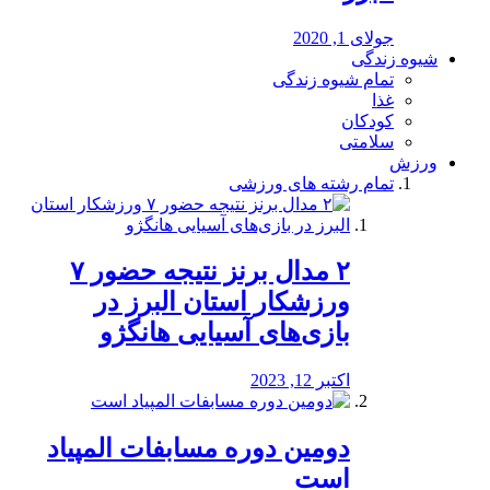
جولای 1, 2020
شیوه زندگی
تمام شیوه زندگی
غذا
کودکان
سلامتی
ورزش
تمام رشته های ورزشی
۲ مدال برنز نتیجه حضور ۷
ورزشکار استان البرز در
بازی‌های آسیایی هانگژو
اکتبر 12, 2023
دومین دوره مسابفات المپیاد
است