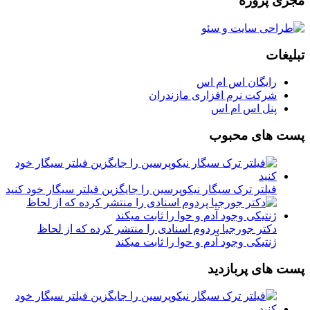
مجزی پروژه
تبلیغات
رایگان اس ام اس
شرکت نرم افزاری مازندران
پنل اس ام اس
پست های محبوب
فیلتر ترک سیگار نیکوپرسین را جایگزین فیلتر سیگار خود کنید
دکتر جورجیا پردوم اسنادی را منتشر کرده که از لحاظ
ژنتیکی وجود آدم و حوا را ثابت میکند
پست های پربازدید