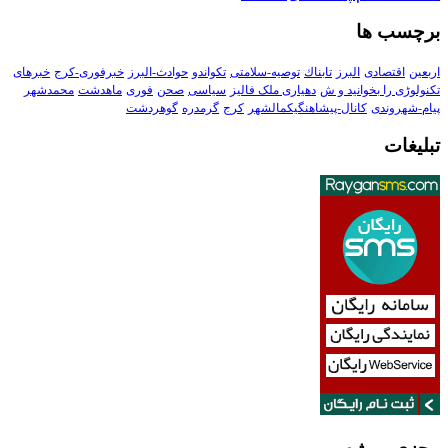
برچسب ها
اربعین
اقتصادی
البرز
تابناك
توصیه-سلامتی
تکواندو
حوادث-البرز
خبرفوری-کرج
خبرهای
تکنولوڑی را بخوانید و ش
دهیاری ملک فالیز
سیاسی
صحن
فوری
ماهدشت
محمدشهر
پیام-شهروندی
کانال-پیشاهنگیکمالشهر
کرج
گرمدره
گوهردشت
تبلیغات