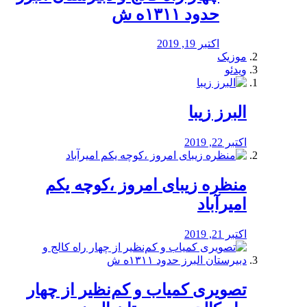
حدود ۱۳۱۱ه ش
اکتبر 19, 2019
موزیک
ویدئو
البرز زیبا
اکتبر 22, 2019
منظره‌‌ زیبای امروز ،کوچه یکم
امیرآباد
اکتبر 21, 2019
️تصویری کمیاب و کم‌نظیر از چهار