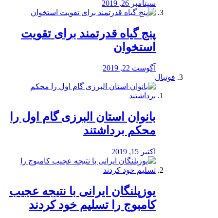
سپتامبر 26, 2019
پنج گیاه قدرتمند برای تقویت
استخوان
آگوست 22, 2019
فوتبال
بانوان استان البرزی گام اول را
محكم برداشتند
اکتبر 15, 2019
یوزپلنگان ایرانی با نتیجه عجیب
کامبوج را تسلیم خود کردند