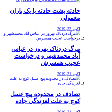
️حادثه پشت حادثه با یک باران
معمولی
اکتبر 22, 2019
مرگ دردناک بهروز در عباس
آباد محمدشهر و درخواست
عجیب همسرش
اکتبر 21, 2019
تصادف در محدوده پیچ عسل
کوچ به علت لغزندگی جاده
اکتبر 21, 2019