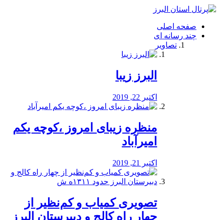
فصد
خون
صفحه اصلی
شرق
چند رسانه ای
تهران
تصاویر
خشکشویی
تصفیه
آب
البرز زیبا
طراحی
سایت
و
اکتبر 22, 2019
سئو
vip
منظره‌‌ زیبای امروز ،کوچه یکم
امیرآباد
اکتبر 21, 2019
️تصویری کمیاب و کم‌نظیر از
چهار راه كالج و دبيرستان البرز