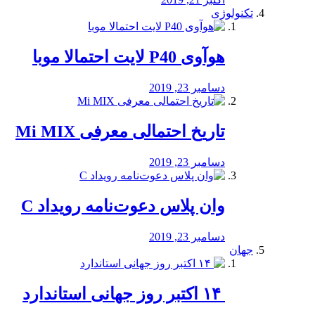
تکنولوژی
هوآوی P40 لایت احتمالا موبا
دسامبر 23, 2019
تاریخ احتمالی معرفی Mi MIX
دسامبر 23, 2019
وان پلاس دعوت‌نامه رویداد C
دسامبر 23, 2019
جهان
‏ ۱۴ اکتبر روز جهانی استاندارد