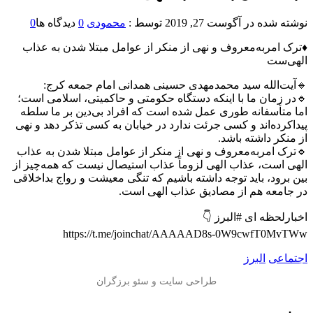
نوشته شده در
آگوست 27, 2019
توسط :
محمودی
0
دیدگاه ها
0
♦️ترک امربه‌معروف و نهی از منکر از عوامل مبتلا شدن به عذاب
الهی‌ست
🔹آیت‌الله سید محمدمهدی حسینی همدانی امام جمعه کرج:
🔹در زمان ما با اینکه دستگاه حکومتی و حاکمیتی، اسلامی است؛
اما متأسفانه طوری عمل شده است که افراد بی‌دین بر ما سلطه
پیداکرده‌اند و کسی جرئت ندارد در خیابان به کسی تذکر دهد و نهی
از منکر داشته باشد.
🔹ترک امربه‌معروف و نهی از منکر از عوامل مبتلا شدن به عذاب
الهی است، عذاب الهی لزوماً عذاب استیصال نیست که همه‌چیز از
بین برود، باید توجه داشته باشیم که تنگی معیشت و رواج بداخلاقی
در جامعه هم از مصادیق عذاب الهی است.
اخبارلحظه ای #البرز 👇
https://t.me/joinchat/AAAAAD8s-0W9cwfT0MvTWw
اجتماعی
البرز