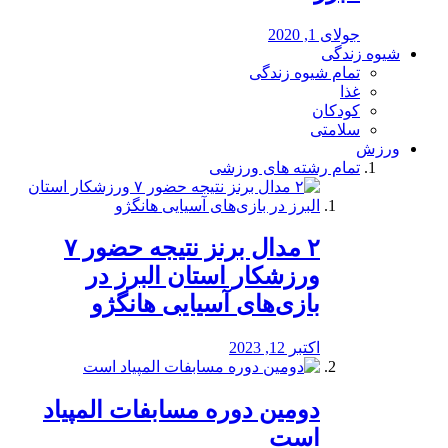
جولای 1, 2020
شیوه زندگی
تمام شیوه زندگی
غذا
کودکان
سلامتی
ورزش
تمام رشته های ورزشی
۲ مدال برنز نتیجه حضور ۷
ورزشکار استان البرز در
بازی‌های آسیایی هانگژو
اکتبر 12, 2023
دومین دوره مسابفات المپیاد
است