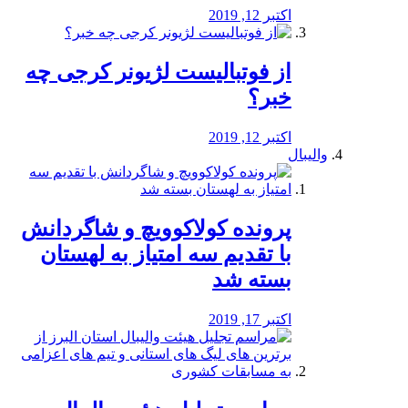
اکتبر 12, 2019
از فوتبالیست لژیونر کرجی چه
خبر؟
اکتبر 12, 2019
والیبال
پرونده کولاکوویچ و شاگردانش
با تقدیم سه امتیاز به لهستان
بسته شد
اکتبر 17, 2019