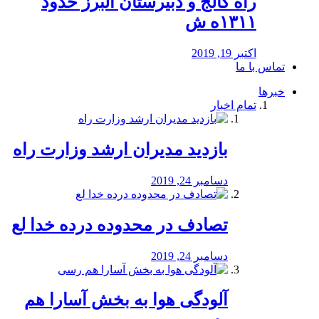
راه كالج و دبيرستان البرز حدود
۱۳۱۱ه ش
اکتبر 19, 2019
تماس با ما
خبرها
تمام اخبار
بازدید مدیران ارشد وزارت راه
دسامبر 24, 2019
تصادف در محدوده درده خدا لع
دسامبر 24, 2019
آلودگی هوا به بخش آسارا هم