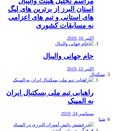
مراسم تجلیل هیئت والیبال
استان البرز از برترین های لیگ
های استانی و تیم های اعزامی
به مسابقات کشوری
اکتبر 16, 2019
جام جهانی والیبال
اکتبر 15, 2019
بسکتبال
راهیابی تیم ملی بسکتبال ایران
به المپیک
سپتامبر 24, 2019
شنا