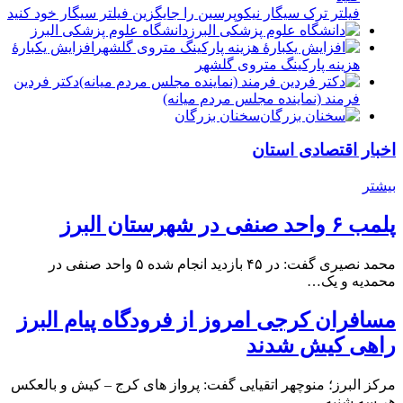
فیلتر ترک سیگار نیکوپرسین را جایگزین فیلتر سیگار خود کنید
دانشگاه علوم پزشکی البرز
افزایش یکبارۀ
هزینه پارکینگ متروی گلشهر
دكتر فردين
فرمند (نماينده مجلس مردم میانه)
سخنان بزرگان
اخبار اقتصادی استان
بیشتر
پلمب ۶ واحد صنفی در شهرستان البرز
محمد نصیری گفت: در ۴۵ بازدید انجام شده ۵ واحد صنفی در
محمدیه و یک…
مسافران کرجی امروز از فرودگاه پیام البرز
راهی کیش شدند
مرکز البرز؛ منوچهر اتقیایی گفت: پرواز های کرج – کیش و بالعکس
هر سه شنبه…