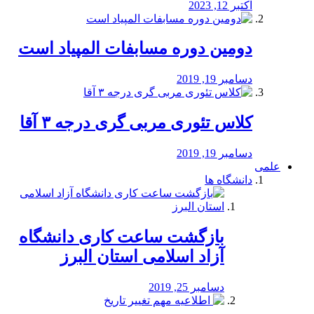
اکتبر 12, 2023
دومین دوره مسابفات المپیاد است
دسامبر 19, 2019
کلاس تئوری مربی گری درجه ۳ آقا
دسامبر 19, 2019
علمی
دانشگاه ها
بازگشت ساعت کاری دانشگاه
آزاد اسلامی استان البرز
دسامبر 25, 2019