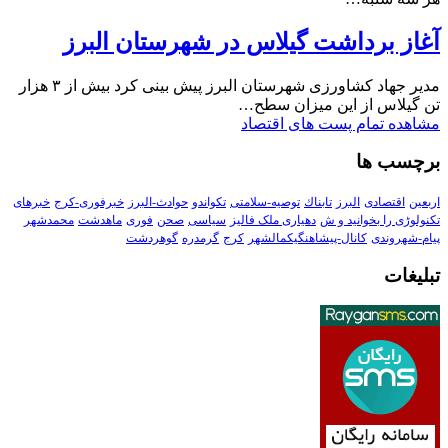
آغاز برداشت گیلاس در شهرستان البرز
مدیر جهاد کشاورزی شهرستان البرز پیش بینی کرد بیش از ۳ هزار
تن گیلاس از این میزان سطح…
مشاهده تمام پست های اقتصاد
برچسب ها
اربعین
اقتصادی
البرز
تابناك
توصیه-سلامتی
تکواندو
حوادث-البرز
خبرفوری-کرج
خبرهای
تکنولوڑی را بخوانید و ش
دهیاری ملک فالیز
سیاسی
صحن
فوری
ماهدشت
محمدشهر
پیام-شهروندی
کانال-پیشاهنگیکمالشهر
کرج
گرمدره
گوهردشت
تبلیغات