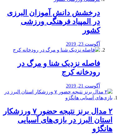
درخشش دانش آموزان البرزی
در المپیاد فرهنگی ورزشی
کشور
آگوست 23, 2019
️فاصله نزدیک شنا و مرگ در
رودخانه کرج
آگوست 21, 2019
۲ مدال برنز نتیجه حضور ۷ ورزشکار
استان البرز در بازی‌های آسیایی
هانگژو