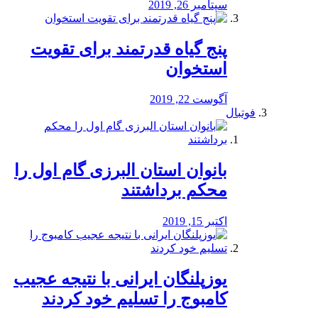
سپتامبر 26, 2019
پنج گیاه قدرتمند برای تقویت
استخوان
آگوست 22, 2019
فوتبال
بانوان استان البرزی گام اول را
محكم برداشتند
اکتبر 15, 2019
یوزپلنگان ایرانی با نتیجه عجیب
کامبوج را تسلیم خود کردند