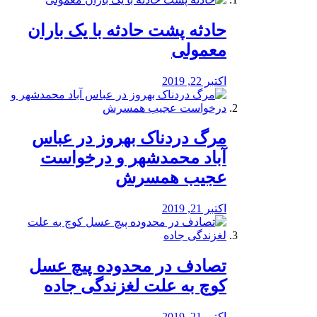
️حادثه پشت حادثه با یک باران
معمولی
اکتبر 22, 2019
مرگ دردناک بهروز در عباس
آباد محمدشهر و درخواست
عجیب همسرش
اکتبر 21, 2019
تصادف در محدوده پیچ عسل
کوچ به علت لغزندگی جاده
اکتبر 21, 2019