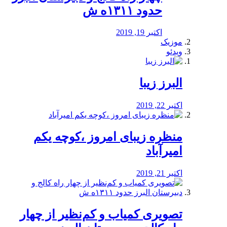
حدود ۱۳۱۱ه ش
اکتبر 19, 2019
موزیک
ویدئو
البرز زیبا
اکتبر 22, 2019
منظره‌‌ زیبای امروز ،کوچه یکم
امیرآباد
اکتبر 21, 2019
️تصویری کمیاب و کم‌نظیر از چهار