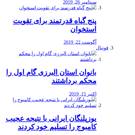
سپتامبر 26, 2019
پنج گیاه قدرتمند برای تقویت
استخوان
آگوست 22, 2019
فوتبال
بانوان استان البرزی گام اول را
محكم برداشتند
اکتبر 15, 2019
یوزپلنگان ایرانی با نتیجه عجیب
کامبوج را تسلیم خود کردند