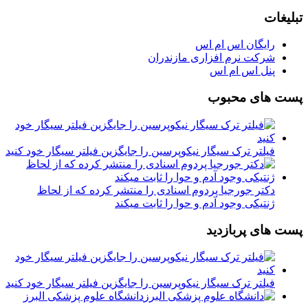
تبلیغات
رایگان اس ام اس
شرکت نرم افزاری مازندران
پنل اس ام اس
پست های محبوب
فیلتر ترک سیگار نیکوپرسین را جایگزین فیلتر سیگار خود کنید
دکتر جورجیا پردوم اسنادی را منتشر کرده که از لحاظ
ژنتیکی وجود آدم و حوا را ثابت میکند
پست های پربازدید
فیلتر ترک سیگار نیکوپرسین را جایگزین فیلتر سیگار خود کنید
دانشگاه علوم پزشکی البرز