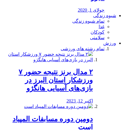
جولای 1, 2020
شیوه زندگی
تمام شیوه زندگی
غذا
کودکان
سلامتی
ورزش
تمام رشته های ورزشی
۲ مدال برنز نتیجه حضور ۷
ورزشکار استان البرز در
بازی‌های آسیایی هانگژو
اکتبر 12, 2023
دومین دوره مسابفات المپیاد
است