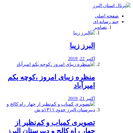
فصد
خون
صفحه اصلی
شرق
چند رسانه ای
تهران
تصاویر
خشکشویی
تصفیه
آب
البرز زیبا
طراحی
سایت
و
اکتبر 22, 2019
سئو
vip
منظره‌‌ زیبای امروز ،کوچه یکم
امیرآباد
اکتبر 21, 2019
️تصویری کمیاب و کم‌نظیر از
چهار راه كالج و دبيرستان البرز