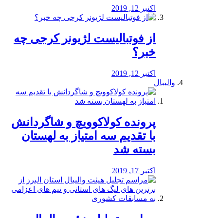
اکتبر 12, 2019
از فوتبالیست لژیونر کرجی چه
خبر؟
اکتبر 12, 2019
والیبال
پرونده کولاکوویچ و شاگردانش
با تقدیم سه امتیاز به لهستان
بسته شد
اکتبر 17, 2019