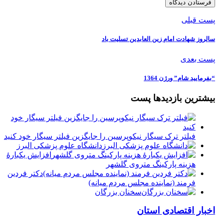
پست قبلی
سالروز شهادت امام زین العابدین تسلیت باد
پست بعدی
“بفرمایید شام” ورژن 1364
بیشترین بازدیدها پست
فیلتر ترک سیگار نیکوپرسین را جایگزین فیلتر سیگار خود کنید
دانشگاه علوم پزشکی البرز
افزایش یکبارۀ
هزینه پارکینگ متروی گلشهر
دكتر فردين
فرمند (نماينده مجلس مردم میانه)
سخنان بزرگان
اخبار اقتصادی استان