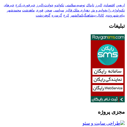
اربعین
اقتصادی
البرز
تابناك
توصیه-سلامتی
تکواندو
حوادث-البرز
خبرفوری-کرج
خبرهای
تکنولوڑی را بخوانید و ش
دهیاری ملک فالیز
سیاسی
صحن
فوری
ماهدشت
محمدشهر
پیام-شهروندی
کانال-پیشاهنگیکمالشهر
کرج
گرمدره
گوهردشت
تبلیغات
مجزی پروژه