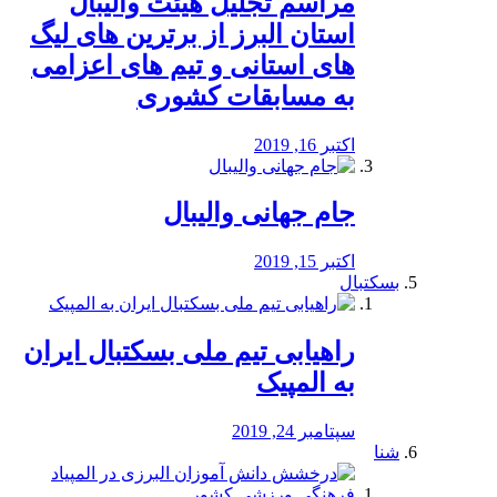
مراسم تجلیل هیئت والیبال
استان البرز از برترین های لیگ
های استانی و تیم های اعزامی
به مسابقات کشوری
اکتبر 16, 2019
جام جهانی والیبال
اکتبر 15, 2019
بسکتبال
راهیابی تیم ملی بسکتبال ایران
به المپیک
سپتامبر 24, 2019
شنا