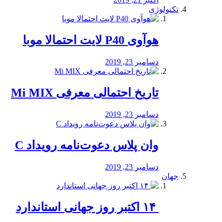
تکنولوژی
هوآوی P40 لایت احتمالا موبا
دسامبر 23, 2019
تاریخ احتمالی معرفی Mi MIX
دسامبر 23, 2019
وان پلاس دعوت‌نامه رویداد C
دسامبر 23, 2019
جهان
‏ ۱۴ اکتبر روز جهانی استاندارد