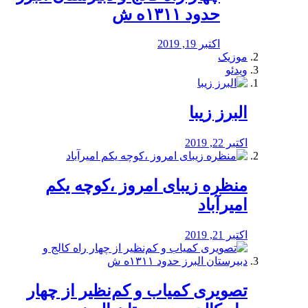
حدود ۱۳۱۱ه ش
اکتبر 19, 2019
موزیک
ویدئو
البرز زیبا
اکتبر 22, 2019
منظره‌‌ زیبای امروز ،کوچه یکم
امیرآباد
اکتبر 21, 2019
️تصویری کمیاب و کم‌نظیر از چهار