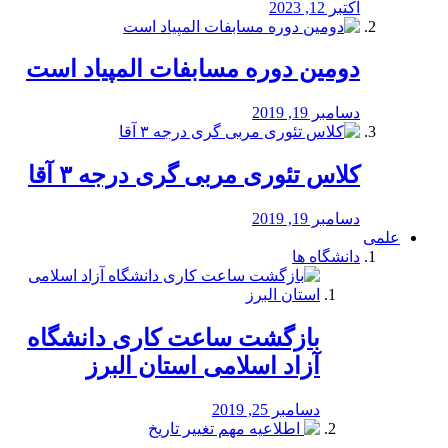
اکتبر 12, 2023
دومین دوره مسابفات المپیاد است
دسامبر 19, 2019
کلاس تئوری مربی گری درجه ۳ آقا
دسامبر 19, 2019
علمی
دانشگاه ها
بازگشت ساعت کاری دانشگاه
آزاد اسلامی استان البرز
دسامبر 25, 2019