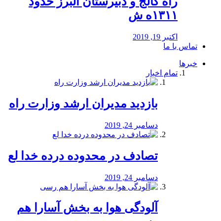
راه كالج و دبيرستان البرز حدود
۱۳۱۱ه ش
اکتبر 19, 2019
تماس با ما
خبرها
تمام اخبار
بازدید مدیران ارشد وزارت راه
دسامبر 24, 2019
تصادف در محدوده درده خدا لع
دسامبر 24, 2019
آلودگی هوا به بخش آسارا هم