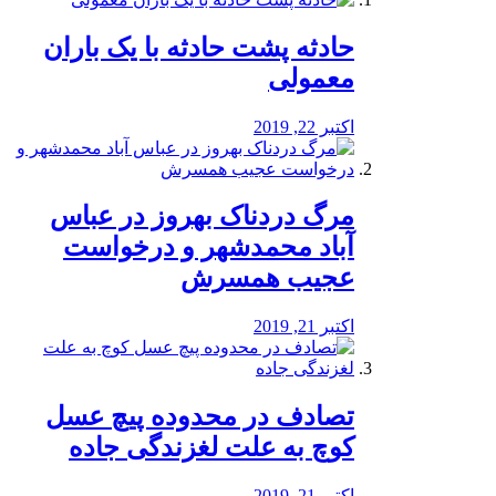
️حادثه پشت حادثه با یک باران
معمولی
اکتبر 22, 2019
مرگ دردناک بهروز در عباس
آباد محمدشهر و درخواست
عجیب همسرش
اکتبر 21, 2019
تصادف در محدوده پیچ عسل
کوچ به علت لغزندگی جاده
اکتبر 21, 2019