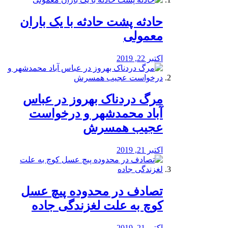
️حادثه پشت حادثه با یک باران
معمولی
اکتبر 22, 2019
مرگ دردناک بهروز در عباس
آباد محمدشهر و درخواست
عجیب همسرش
اکتبر 21, 2019
تصادف در محدوده پیچ عسل
کوچ به علت لغزندگی جاده
اکتبر 21, 2019