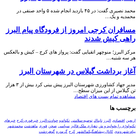
محمد نصیری گفت: در ۴۵ بازدید انجام شده ۵ واحد صنفی در
محمدیه و یک…
مسافران کرجی امروز از فرودگاه پیام البرز
راهی کیش شدند
مرکز البرز؛ منوچهر اتقیایی گفت: پرواز های کرج – کیش و بالعکس
هر سه شنبه…
آغاز برداشت گیلاس در شهرستان البرز
مدیر جهاد کشاورزی شهرستان البرز پیش بینی کرد بیش از ۳ هزار
تن گیلاس از این میزان سطح…
مشاهده تمام پست های اقتصاد
برچسب ها
اربعین
اقتصادی
البرز
تابناك
توصیه-سلامتی
تکواندو
حوادث-البرز
خبرفوری-کرج
خبرهای
تکنولوڑی را بخوانید و ش
دهیاری ملک فالیز
سیاسی
صحن
فوری
ماهدشت
محمدشهر
پیام-شهروندی
کانال-پیشاهنگیکمالشهر
کرج
گرمدره
گوهردشت