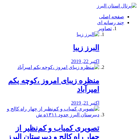
فصد
خون
صفحه اصلی
شرق
چند رسانه ای
تهران
تصاویر
خشکشویی
تصفیه
آب
البرز زیبا
طراحی
سایت
و
اکتبر 22, 2019
سئو
vip
منظره‌‌ زیبای امروز ،کوچه یکم
امیرآباد
اکتبر 21, 2019
️تصویری کمیاب و کم‌نظیر از
چهار راه كالج و دبيرستان البرز