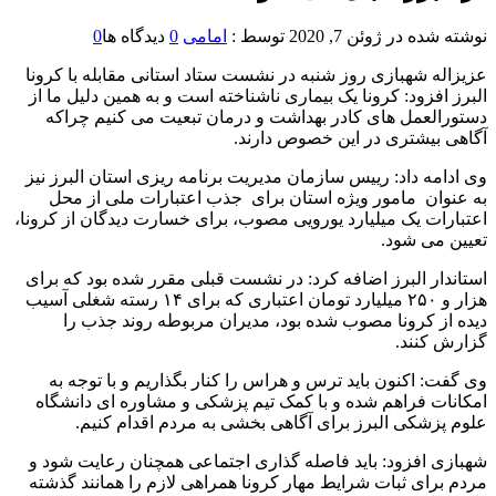
نوشته شده در
ژوئن 7, 2020
توسط :
امامی
0
دیدگاه ها
0
عزیزاله شهبازی روز شنبه در نشست ستاد استانی مقابله با کرونا
البرز افزود: کرونا یک بیماری ناشناخته است و به همین دلیل ما از
دستورالعمل های کادر بهداشت و درمان تبعیت می کنیم چراکه
آگاهی بیشتری در این خصوص دارند.
وی ادامه داد: رییس سازمان مدیریت برنامه ریزی استان البرز نیز
به عنوان مامور ویژه استان برای جذب اعتبارات ملی از محل
اعتبارات یک میلیارد یورویی مصوب، برای خسارت دیدگان از کرونا،
تعیین می شود.
استاندار البرز اضافه کرد: در نشست قبلی مقرر شده بود که برای
هزار و ۲۵۰ میلیارد تومان اعتباری که برای ۱۴ رسته شغلی آسیب
دیده از کرونا مصوب شده بود، مدیران مربوطه روند جذب را
گزارش کنند.
وی گفت: اکنون باید ترس و هراس را کنار بگذاریم و با توجه به
امکانات فراهم شده و با کمک تیم پزشکی و مشاوره ای دانشگاه
علوم پزشکی البرز برای آگاهی بخشی به مردم اقدام کنیم.
شهبازی افزود: باید فاصله گذاری اجتماعی همچنان رعایت شود و
مردم برای ثبات شرایط مهار کرونا همراهی لازم را همانند گذشته