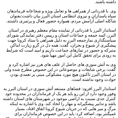
داشته باشند.
وی با قدردانی از همراهی ها و تعامل ویژه و شجاعانه فرماندهان
سپاه پاسداران و نیروی انتظامی استان البرز بیان داشت:بعنوان
شاکله اصلی آرامش مردم، همواره حضور فعال و پرثمری داشتند.
استاندار البرز با قدردانی از نماینده مقام معظم رهبری در استان
البرز، ائمه جمعه و جماعات استان و رییس دفتر نمایندگی شورای
سیاستگذاری نمازجمعه البرز به دلیل همراهی با ستاد کرونا جهت
پیشگیری از شیوع و بحران، گفت: همه دل در گرو زیارت اماکن
متبرکه و حضور در نمازهای جماعت داریم و امید است که شرایط
به زودی برای تحقق کامل این امور مهیا شود.
وی به آتش سوزی های حاصل از علف های هرز نیز اشاره کرد و
گفت: برخی شایعات و موضوعاتی در این خصوص مطرح شده ولی
در استان البرز تاکنون هیچ مورد مشکوکی مبنی بر تعمدی بودن
حوادث وجود نداشته است.
استاندار البرز افزود: فضاهای مستعد آتش سوزی در استان البرز به
وفور وجود دارد از این رو باید هر یک از فرمانداران در محدوده خود
کنترل جدی نسبت به اراضی موجود در شهرستان های استان داشته
باشد و تدابیر پیشگیرانه و مهار را اتخاذ کند. وی با اشاره به اینکه
مرگ و میر هایی که در جریان شیوع کرونا اتفاق افتاد، بسیار
غمیگنتر بود، اضافه کرد: باید در این خصوص فرمانداران برای