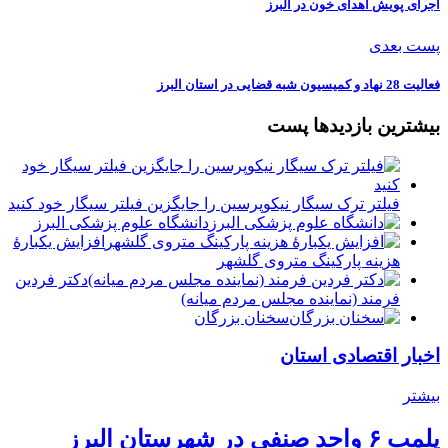
اجرای پویش اهدای خون در البرز
پست بعدی
فعالیت 28 نهاد و کمیسیون شبه قضایی در استان البرز
بیشترین بازدیدها پست
فیلتر ترک سیگار نیکوپرسین را جایگزین فیلتر سیگار خود کنید
دانشگاه علوم پزشکی البرز
افزایش یکبارۀ
هزینه پارکینگ متروی گلشهر
دكتر فردين
فرمند (نماينده مجلس مردم میانه)
سخنان بزرگان
اخبار اقتصادی استان
بیشتر
پلمب ۶ واحد صنفی در شهرستان البرز