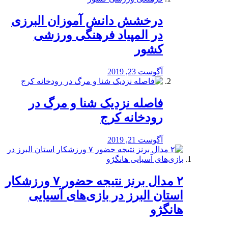
درخشش دانش آموزان البرزی
در المپیاد فرهنگی ورزشی
کشور
آگوست 23, 2019
️فاصله نزدیک شنا و مرگ در
رودخانه کرج
آگوست 21, 2019
۲ مدال برنز نتیجه حضور ۷ ورزشکار
استان البرز در بازی‌های آسیایی
هانگژو