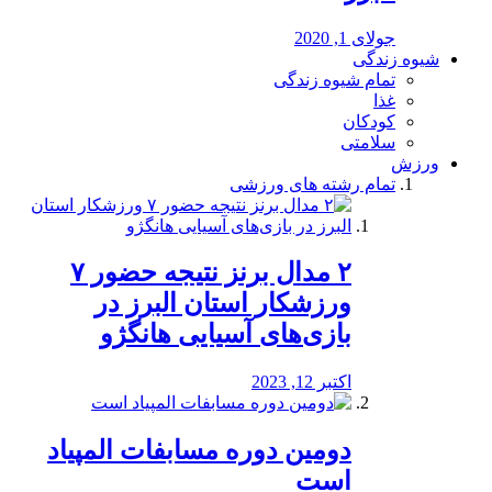
جولای 1, 2020
شیوه زندگی
تمام شیوه زندگی
غذا
کودکان
سلامتی
ورزش
تمام رشته های ورزشی
۲ مدال برنز نتیجه حضور ۷
ورزشکار استان البرز در
بازی‌های آسیایی هانگژو
اکتبر 12, 2023
دومین دوره مسابفات المپیاد
است