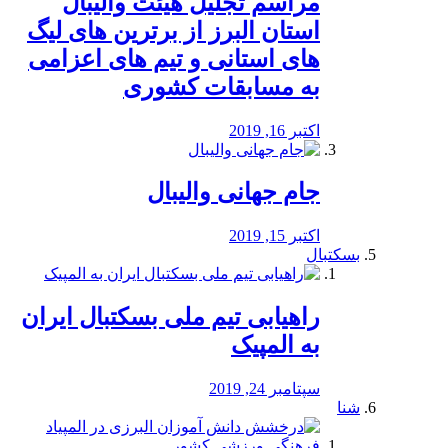
مراسم تجلیل هیئت والیبال
استان البرز از برترین های لیگ
های استانی و تیم های اعزامی
به مسابقات کشوری
اکتبر 16, 2019
جام جهانی والیبال
اکتبر 15, 2019
بسکتبال
راهیابی تیم ملی بسکتبال ایران
به المپیک
سپتامبر 24, 2019
شنا