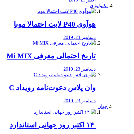
تکنولوژی
هوآوی P40 لایت احتمالا موبا
دسامبر 23, 2019
تاریخ احتمالی معرفی Mi MIX
دسامبر 23, 2019
وان پلاس دعوت‌نامه رویداد C
دسامبر 23, 2019
جهان
‏ ۱۴ اکتبر روز جهانی استاندارد