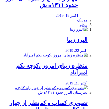
حدود ۱۳۱۱ه ش
اکتبر 19, 2019
موزیک
ویدئو
البرز زیبا
اکتبر 22, 2019
منظره‌‌ زیبای امروز ،کوچه یکم
امیرآباد
اکتبر 21, 2019
️تصویری کمیاب و کم‌نظیر از چهار