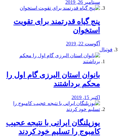
سپتامبر 26, 2019
پنج گیاه قدرتمند برای تقویت
استخوان
آگوست 22, 2019
فوتبال
بانوان استان البرزی گام اول را
محكم برداشتند
اکتبر 15, 2019
یوزپلنگان ایرانی با نتیجه عجیب
کامبوج را تسلیم خود کردند