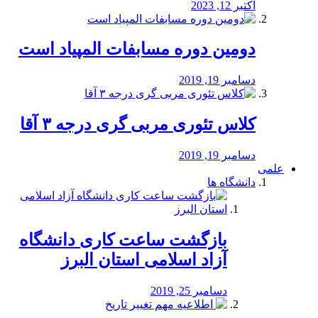
اکتبر 12, 2023
دومین دوره مسابفات المپیاد است
دسامبر 19, 2019
کلاس تئوری مربی گری درجه ۳ آقا
دسامبر 19, 2019
علمی
دانشگاه ها
بازگشت ساعت کاری دانشگاه
آزاد اسلامی استان البرز
دسامبر 25, 2019