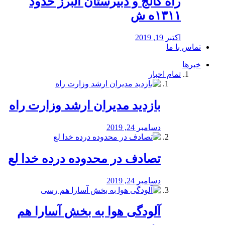
راه كالج و دبيرستان البرز حدود
۱۳۱۱ه ش
اکتبر 19, 2019
تماس با ما
خبرها
تمام اخبار
بازدید مدیران ارشد وزارت راه
دسامبر 24, 2019
تصادف در محدوده درده خدا لع
دسامبر 24, 2019
آلودگی هوا به بخش آسارا هم