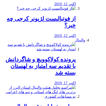
اکتبر 12, 2019
از فوتبالیست لژیونر کرجی چه
خبر؟
اکتبر 12, 2019
والیبال
پرونده کولاکوویچ و شاگردانش
با تقدیم سه امتیاز به لهستان
بسته شد
اکتبر 17, 2019