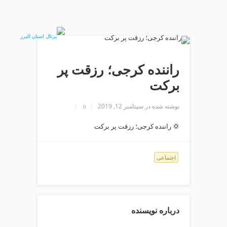
ف
ص
د
خ
و
ن
راننده کرجی؛ رزقت پر
ش
برکت
ر
ق
نوشته شده در
سپتامبر 12, 2019
ت
0
ه
💢 راننده کرجی؛ رزقت پر برکت
ر
ا
ن
اجتماعی
خ
ش
ک
ش
و
درباره نویسنده
ی