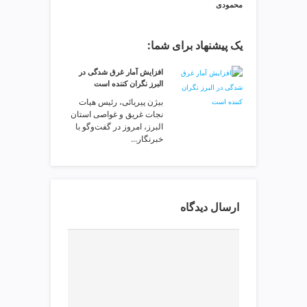
ی
محمودی
ت
ص
یک پیشنهاد برای شما:
ف
ی
افزایش آمار غرق شدگی در
ه
البرز نگران کننده است
آ
بیژن پیریائی، رئیس هیات
ب
نجات غریق و غواصی استان
ط
البرز، امروز در گفت‌وگو با
ر
خبرنگار…
ا
ح
ی
س
ارسال دیدگاه
ا
ی
ت
و
س
ئ
و