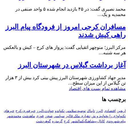
محمد نصیری گفت: در ۴۵ بازدید انجام شده ۵ واحد صنفی در
محمدیه و یک…
مسافران کرجی امروز از فرودگاه پیام البرز
راهی کیش شدند
مرکز البرز؛ منوچهر اتقیایی گفت: پرواز های کرج – کیش و بالعکس
هر سه شنبه…
آغاز برداشت گیلاس در شهرستان البرز
مدیر جهاد کشاورزی شهرستان البرز پیش بینی کرد بیش از ۳ هزار
تن گیلاس از این میزان سطح…
مشاهده تمام پست های اقتصاد
برچسب ها
اربعین
اقتصادی
البرز
تابناك
توصیه-سلامتی
تکواندو
حوادث-البرز
خبرفوری-کرج
خبرهای
تکنولوڑی را بخوانید و ش
دهیاری ملک فالیز
سیاسی
صحن
فوری
ماهدشت
محمدشهر
پیام-شهروندی
کانال-پیشاهنگیکمالشهر
کرج
گرمدره
گوهردشت