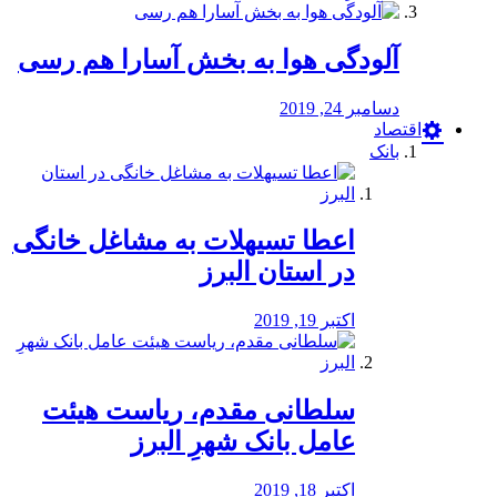
آلودگی هوا به بخش آسارا هم رسی
دسامبر 24, 2019
اقتصاد
بانک
️اعطا تسیهلات به مشاغل خانگی
در استان البرز
اکتبر 19, 2019
سلطانی مقدم، ریاست هیئت
عامل بانک شهرِ البرز
اکتبر 18, 2019