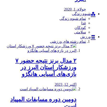
جولای 1, 2020
شیوه زندگی
تمام شیوه زندگی
غذا
کودکان
سلامتی
ورزش
تمام رشته های ورزشی
۲ مدال برنز نتیجه حضور ۷
ورزشکار استان البرز در
بازی‌های آسیایی هانگژو
اکتبر 12, 2023
دومین دوره مسابفات المپیاد
است