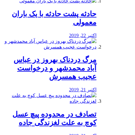
️حادثه پشت حادثه با یک باران
معمولی
اکتبر 22, 2019
مرگ دردناک بهروز در عباس
آباد محمدشهر و درخواست
عجیب همسرش
اکتبر 21, 2019
تصادف در محدوده پیچ عسل
کوچ به علت لغزندگی جاده