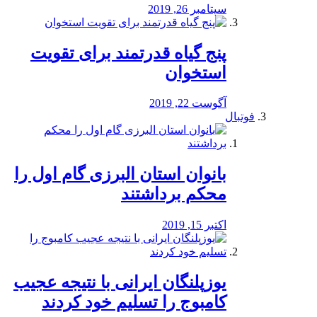
سپتامبر 26, 2019
پنج گیاه قدرتمند برای تقویت
استخوان
آگوست 22, 2019
فوتبال
بانوان استان البرزی گام اول را
محكم برداشتند
اکتبر 15, 2019
یوزپلنگان ایرانی با نتیجه عجیب
کامبوج را تسلیم خود کردند