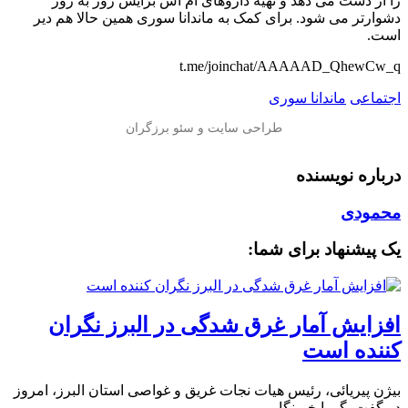
را از دست می دهد و تهیه داروهای ام اس برایش روز به روز
دشوارتر می شود. برای کمک به ماندانا سوری همین حالا هم دیر
است.
t.me/joinchat/AAAAAD_QhewCw_q
اجتماعی
ماندانا سوری
درباره نویسنده
محمودی
یک پیشنهاد برای شما:
افزایش آمار غرق شدگی در البرز نگران
کننده است
بیژن پیریائی، رئیس هیات نجات غریق و غواصی استان البرز، امروز
در گفت‌وگو با خبرنگار…