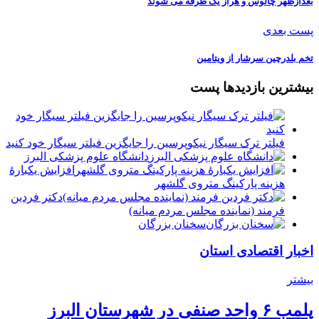
بعدازظهر چالوس و هراز یک طرفه می شوند
پست بعدی
تخم بلدرچین سرشار از ویتامین
بیشترین بازدیدها پست
فیلتر ترک سیگار نیکوپرسین را جایگزین فیلتر سیگار خود کنید
دانشگاه علوم پزشکی البرز
افزایش یکبارۀ
هزینه پارکینگ متروی گلشهر
دكتر فردين
فرمند (نماينده مجلس مردم میانه)
سخنان بزرگان
اخبار اقتصادی استان
بیشتر
پلمب ۶ واحد صنفی در شهرستان البرز