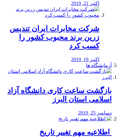
اکتبر 21, 2019
شرکت مخابرات ایران تندیس
زرین برند محبوب کشور را
کسب کرد
اکتبر 19, 2019
آزمایشگاه ها
بازگشت ساعت کاری دانشگاه آزاد
اسلامی استان البرز
دسامبر 25, 2019
️ اطلاعیه مهم تغییر تاریخ