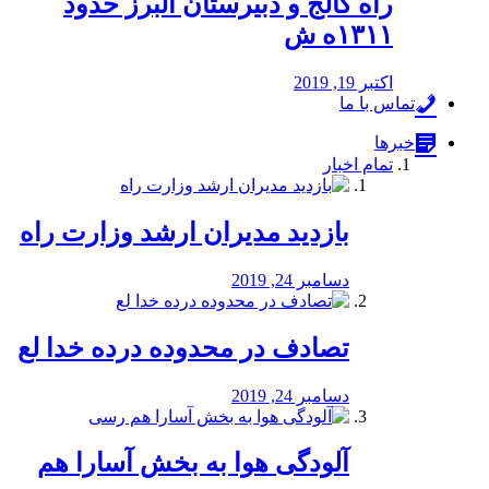
راه كالج و دبيرستان البرز حدود
۱۳۱۱ه ش
اکتبر 19, 2019
تماس با ما
خبرها
تمام اخبار
بازدید مدیران ارشد وزارت راه
دسامبر 24, 2019
تصادف در محدوده درده خدا لع
دسامبر 24, 2019
آلودگی هوا به بخش آسارا هم