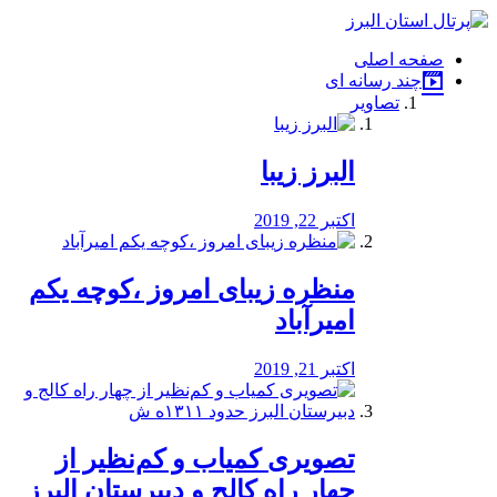
فصد
خون
صفحه اصلی
شرق
چند رسانه ای
تهران
تصاویر
خشکشویی
تصفیه
آب
البرز زیبا
طراحی
سایت
و
اکتبر 22, 2019
سئو
vip
منظره‌‌ زیبای امروز ،کوچه یکم
امیرآباد
اکتبر 21, 2019
️تصویری کمیاب و کم‌نظیر از
چهار راه كالج و دبيرستان البرز