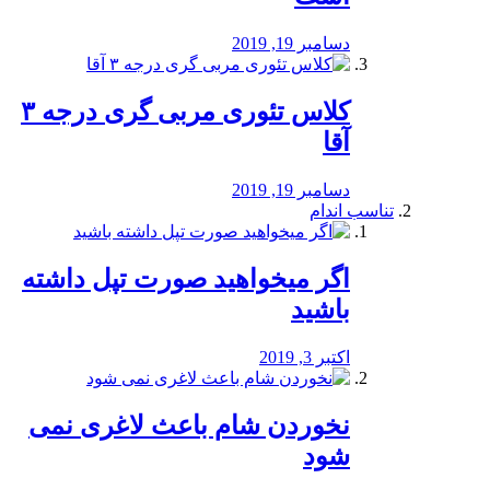
دسامبر 19, 2019
کلاس تئوری مربی گری درجه ۳
آقا
دسامبر 19, 2019
تناسب اندام
اگر میخواهید صورت تپل داشته
باشید
اکتبر 3, 2019
نخوردن شام باعث لاغری نمی
‌شود