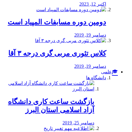
اکتبر 12, 2023
دومین دوره مسابفات المپیاد است
دسامبر 19, 2019
کلاس تئوری مربی گری درجه ۳ آقا
دسامبر 19, 2019
علمی
دانشگاه ها
بازگشت ساعت کاری دانشگاه
آزاد اسلامی استان البرز
دسامبر 25, 2019