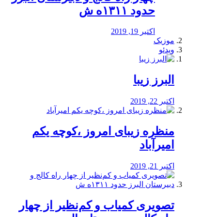
حدود ۱۳۱۱ه ش
اکتبر 19, 2019
موزیک
ویدئو
البرز زیبا
اکتبر 22, 2019
منظره‌‌ زیبای امروز ،کوچه یکم
امیرآباد
اکتبر 21, 2019
️تصویری کمیاب و کم‌نظیر از چهار