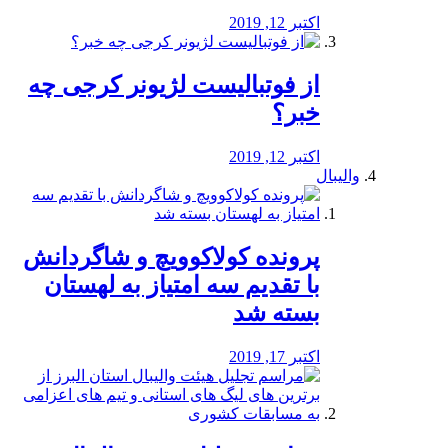
اکتبر 12, 2019
از فوتبالیست لژیونر کرجی چه
خبر؟
اکتبر 12, 2019
والیبال
پرونده کولاکوویچ و شاگردانش
با تقدیم سه امتیاز به لهستان
بسته شد
اکتبر 17, 2019