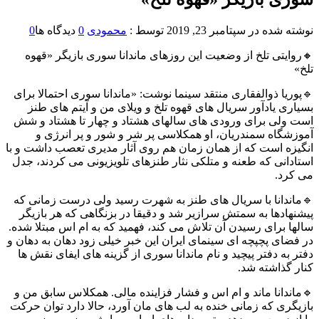
نوشته شده در
سپتامبر 23, 2019
توسط :
محمودی
0
دیدگاه ها
0
🔸روایتی تلخ از وضعیت این روزهای ماندانا سوری بازیگر «قهوه
تلخ»
🔹پوریا ذوالفقاری منتقد سینما نوشت: «ماندانا سوری احتمالا برای
بسیاری یادآور سریال های قهوه تلخ و ویلای من و آیتم های طنز
است ولی برای ورودی های سالهای هشتاد و چهار تا هشتاد و شش
آموزشگاه سمندریان، او همکلاسی پر شر و شور و پر انرژی و
انگیزه است که از همان زمان هم روی آثار مدیری تعصب داشت و با
استادانی که طعنه و متلکی نثار طنزهای تلویزیونی می کردند، جدل
می کرد.
🔹ماندانا با سریال های طنز به شهرت رسید ولی درست زمانی که
پیشنهادها به سمتش سرازیر شد و دقیقا در بزنگاهی که هر بازیگر
سالها برای رسیدن آن تلاش می کند، فهمید که به ام اس مبتلا شده.
در فضای پچپچه ای سینمای ایران این خبر خیلی زود دهان به دهان و
دفتر به دفتر پیچید و نام ماندانا سوری از گزینه های ایفای نقش ها
کنار گذاشته شد.
🔹ماندانا ماند و ام اس و فشار فزاینده مالی. همکلاس سابق من و
بازیگری که زمانی خنده به لب های مان آورد، حالا دارد توان حرکت