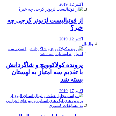
اکتبر 12, 2019
از فوتبالیست لژیونر کرجی چه
خبر؟
اکتبر 12, 2019
والیبال
پرونده کولاکوویچ و شاگردانش
با تقدیم سه امتیاز به لهستان
بسته شد
اکتبر 17, 2019