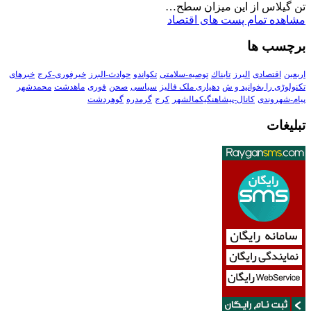
تن گیلاس از این میزان سطح…
مشاهده تمام پست های اقتصاد
برچسب ها
اربعین
اقتصادی
البرز
تابناك
توصیه-سلامتی
تکواندو
حوادث-البرز
خبرفوری-کرج
خبرهای
تکنولوڑی را بخوانید و ش
دهیاری ملک فالیز
سیاسی
صحن
فوری
ماهدشت
محمدشهر
پیام-شهروندی
کانال-پیشاهنگیکمالشهر
کرج
گرمدره
گوهردشت
تبلیغات