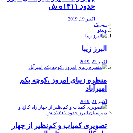
حدود ۱۳۱۱ه ش
اکتبر 19, 2019
موزیک
ویدئو
البرز زیبا
اکتبر 22, 2019
منظره‌‌ زیبای امروز ،کوچه یکم
امیرآباد
اکتبر 21, 2019
️تصویری کمیاب و کم‌نظیر از چهار