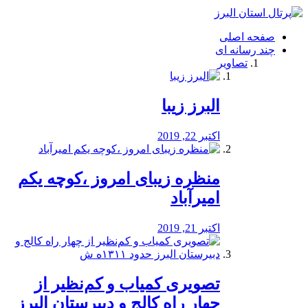
فصد
خون
صفحه اصلی
شرق
چند رسانه ای
تهران
تصاویر
خشکشویی
تصفیه
آب
البرز زیبا
طراحی
سایت
و
اکتبر 22, 2019
سئو
vip
منظره‌‌ زیبای امروز ،کوچه یکم
امیرآباد
اکتبر 21, 2019
️تصویری کمیاب و کم‌نظیر از
چهار راه كالج و دبيرستان البرز