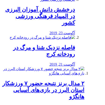
درخشش دانش آموزان البرزی
در المپیاد فرهنگی ورزشی
کشور
آگوست 23, 2019
️فاصله نزدیک شنا و مرگ در
رودخانه کرج
آگوست 21, 2019
۲ مدال برنز نتیجه حضور ۷ ورزشکار
استان البرز در بازی‌های آسیایی
هانگژو