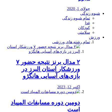
جولای 1, 2020
شیوه زندگی
تمام شیوه زندگی
غذا
کودکان
سلامتی
ورزش
تمام رشته های ورزشی
۲ مدال برنز نتیجه حضور ۷
ورزشکار استان البرز در
بازی‌های آسیایی هانگژو
اکتبر 12, 2023
دومین دوره مسابفات المپیاد
است