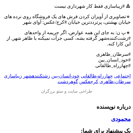
🔺 #زیباسازی فقط کار شهرداری نیست
🔹تصاویری از آویزان کردن فرش های یک فروشگاه روی نرده های
خیابان بهشتی، پرترددترین خیابان #کرج/عکس: آوای شهر
🔸پ ن: به جای این همه عوارض، اگر جریمه از واحد‌های
#زشت‌کننده‌شهر گرفته بشه، کسی جرأت نمیکنه با ظاهر شهر, از
این کارا کنه.
#سرطان_ظاهری
#خود_انسان_بین
#چهارراه_طالقانی
اجتماعی
چهارراه-طالقانی
خود-انسان-بین
زشتکنندهشهر
زیباسازی
سرطان-ظاهری
کرجعکس
گوهردشت
درباره نویسنده
محمودی
یک پیشنهاد برای شما: