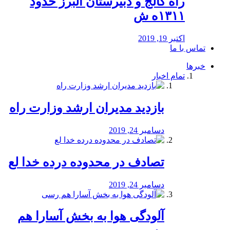
راه كالج و دبيرستان البرز حدود
۱۳۱۱ه ش
اکتبر 19, 2019
تماس با ما
خبرها
تمام اخبار
بازدید مدیران ارشد وزارت راه
دسامبر 24, 2019
تصادف در محدوده درده خدا لع
دسامبر 24, 2019
آلودگی هوا به بخش آسارا هم