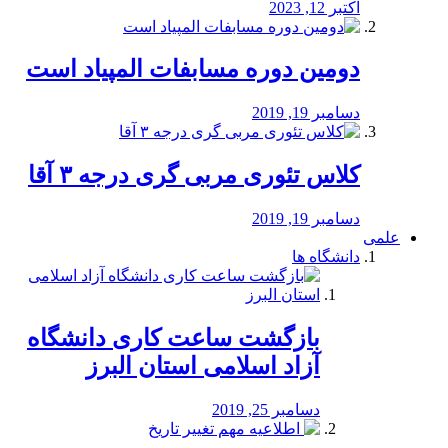
اکتبر 12, 2023
دومین دوره مسابفات المپیاد است
دسامبر 19, 2019
کلاس تئوری مربی گری درجه ۳ آقا
دسامبر 19, 2019
علمی
دانشگاه ها
بازگشت ساعت کاری دانشگاه
آزاد اسلامی استان البرز
دسامبر 25, 2019