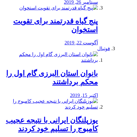
سپتامبر 26, 2019
پنج گیاه قدرتمند برای تقویت
استخوان
آگوست 22, 2019
فوتبال
بانوان استان البرزی گام اول را
محكم برداشتند
اکتبر 15, 2019
یوزپلنگان ایرانی با نتیجه عجیب
کامبوج را تسلیم خود کردند