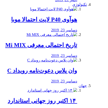
تکنولوژی
هوآوی P40 لایت احتمالا موبا
دسامبر 23, 2019
تاریخ احتمالی معرفی Mi MIX
دسامبر 23, 2019
وان پلاس دعوت‌نامه رویداد C
دسامبر 23, 2019
جهان
‏ ۱۴ اکتبر روز جهانی استاندارد