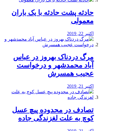
️حادثه پشت حادثه با یک باران
معمولی
اکتبر 22, 2019
مرگ دردناک بهروز در عباس
آباد محمدشهر و درخواست
عجیب همسرش
اکتبر 21, 2019
تصادف در محدوده پیچ عسل
کوچ به علت لغزندگی جاده
اکتبر 21, 2019