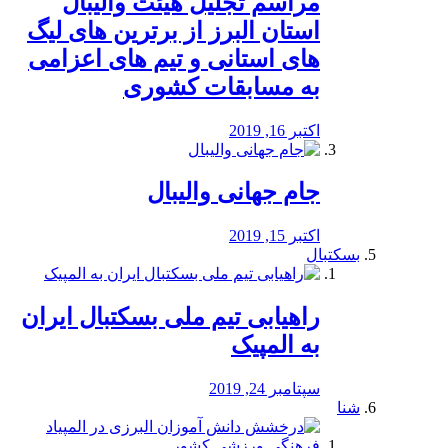
مراسم تجلیل هیئت والیبال
استان البرز از برترین های لیگ
های استانی و تیم های اعزامی
به مسابقات کشوری
اکتبر 16, 2019
جام جهانی والیبال
اکتبر 15, 2019
بسکتبال
راهیابی تیم ملی بسکتبال ایران
به المپیک
سپتامبر 24, 2019
شنا