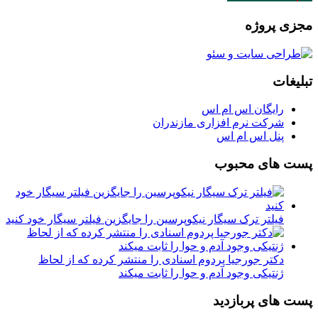
مجزی پروژه
تبلیغات
رایگان اس ام اس
شرکت نرم افزاری مازندران
پنل اس ام اس
پست های محبوب
فیلتر ترک سیگار نیکوپرسین را جایگزین فیلتر سیگار خود کنید
دکتر جورجیا پردوم اسنادی را منتشر کرده که از لحاظ
ژنتیکی وجود آدم و حوا را ثابت میکند
پست های پربازدید