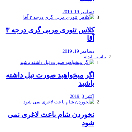
دسامبر 19, 2019
کلاس تئوری مربی گری درجه ۳
آقا
دسامبر 19, 2019
تناسب اندام
اگر میخواهید صورت تپل داشته
باشید
اکتبر 3, 2019
نخوردن شام باعث لاغری نمی
‌شود