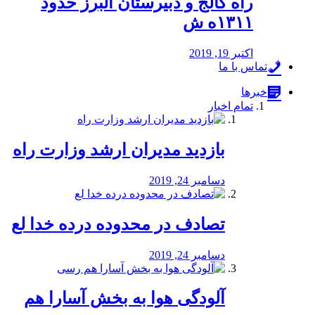
راه كالج و دبيرستان البرز حدود
۱۳۱۱ه ش
اکتبر 19, 2019
تماس با ما
خبرها
تمام اخبار
بازدید مدیران ارشد وزارت راه
دسامبر 24, 2019
تصادف در محدوده درده خدا لع
دسامبر 24, 2019
آلودگی هوا به بخش آسارا هم