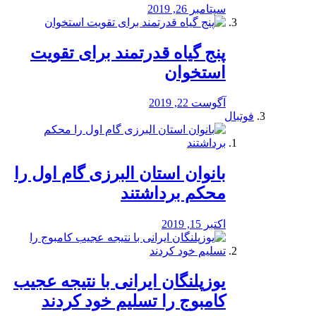
سپتامبر 26, 2019
پنج گیاه قدرتمند برای تقویت
استخوان
آگوست 22, 2019
فوتبال
بانوان استان البرزی گام اول را
محكم برداشتند
اکتبر 15, 2019
یوزپلنگان ایرانی با نتیجه عجیب
کامبوج را تسلیم خود کردند