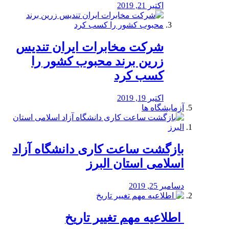
اکتبر 21, 2019
شرکت مخابرات ایران تندیس
زرین برند محبوب کشور را
کسب کرد
اکتبر 19, 2019
آزمایشگاه ها
بازگشت ساعت کاری دانشگاه آزاد
اسلامی استان البرز
دسامبر 25, 2019
️ اطلاعیه مهم تغییر تاریخ