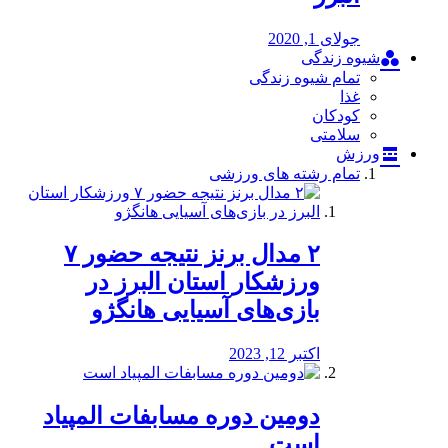
جولای 1, 2020
شیوه زندگی
تمام شیوه زندگی
غذا
کودکان
سلامتی
ورزش
تمام رشته های ورزشی
۲ مدال برنز نتیجه حضور ۷
ورزشکار استان البرز در
بازی‌های آسیایی هانگژو
اکتبر 12, 2023
دومین دوره مسابفات المپیاد
است