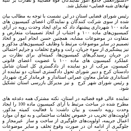
«دستورالعمل جامع امور نمایندگان قوه قضاییه و نظارت بر کلیه
نهادهای شبه قضایی» تشکیل شد.
رئیس شورای قضایی استان در این نشست با توجه به مطالب بیان
شده از سوی شرکت کنندگان و نمایندگان اعضای کمیسیون های
ماده ۱۰۰ شهرداری پیشنهاد داد که برای ایجاد وحدت رویه در آرای
کمیسیون‌های ماده ۱۰۰ و اجتناب از اتخاذ تصمیمات متعارض و
متفاوت در موضوعات مشابه، همچنین حسن انجام امور و اتخاذ
تصمیم در سایر موضوعات مرتبط با وظایف کمیسیون‌های مذکور و
نیز پیشگیری از سوء جریان، رانت و وقوع تخلفات و جرایم احتمالی
در جریان رسیدگی‌های کمیسیون‌ها، کمیته‌ای برای نظارت بر
عملکرد کمیسیون های ماده ۱۰۰ با عضویت اعضای قانونی
کمیسون، مرکب از دو نماینده از دادگستری کل استان شامل
دادستان کرج و دبیر شورای تحول دادگستری استان، دو نماینده از
استانداری شامل معاون عمرانی استاندار و فرماندار کرج، شهردار
و رئیس شورای شهر کرج و نیز مدیرکل بازرسی استان تشکیل
شود.
نماینده عالی قوه قضائیه در استان، نکته مشترک همه دغدغه های
مطرح شده در مباحث مرتبط با آرای کمیسیون ماده 100 را ایجاد
وحدت رویه دانست و بیان داشت: با فعالیت کمیته مذکور،
اولویت‌های تخریب در خصوص تخلفات ساختمانی و به تبع آن موارد
اعمال جریمه، اولویت‌های جلوگیری از ساخت و ساز غیرمجاز و
جلوگیری از ادامه آن در صورت وقوع تخلف و سایر موضوعات