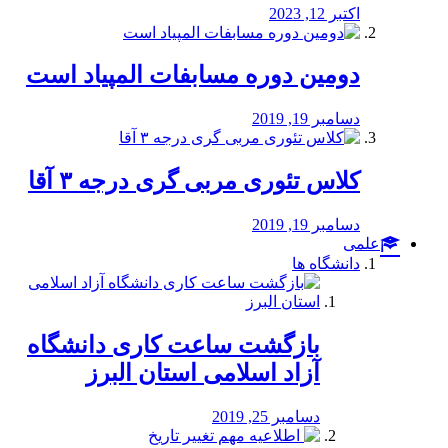
اکتبر 12, 2023
دومین دوره مسابفات المپیاد است
دسامبر 19, 2019
کلاس تئوری مربی گری درجه ۳ آقا
دسامبر 19, 2019
علمی
دانشگاه ها
بازگشت ساعت کاری دانشگاه
آزاد اسلامی استان البرز
دسامبر 25, 2019