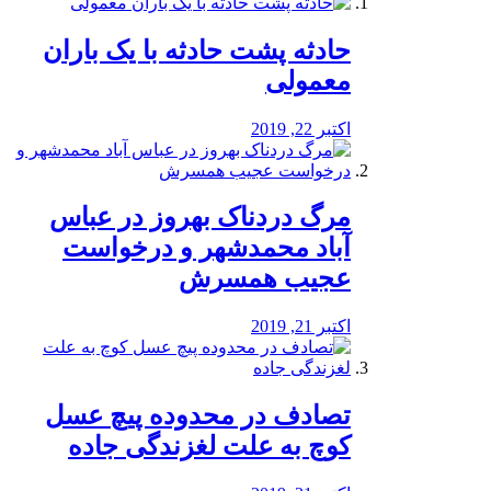
️حادثه پشت حادثه با یک باران
معمولی
اکتبر 22, 2019
مرگ دردناک بهروز در عباس
آباد محمدشهر و درخواست
عجیب همسرش
اکتبر 21, 2019
تصادف در محدوده پیچ عسل
کوچ به علت لغزندگی جاده