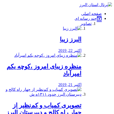
فصد
خون
صفحه اصلی
شرق
چند رسانه ای
تهران
تصاویر
خشکشویی
تصفیه
آب
البرز زیبا
طراحی
سایت
و
اکتبر 22, 2019
سئو
vip
منظره‌‌ زیبای امروز ،کوچه یکم
امیرآباد
اکتبر 21, 2019
️تصویری کمیاب و کم‌نظیر از
چهار راه كالج و دبيرستان البرز