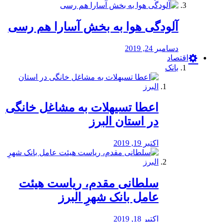
آلودگی هوا به بخش آسارا هم رسی
دسامبر 24, 2019
اقتصاد
بانک
️اعطا تسیهلات به مشاغل خانگی
در استان البرز
اکتبر 19, 2019
سلطانی مقدم، ریاست هیئت
عامل بانک شهرِ البرز
اکتبر 18, 2019