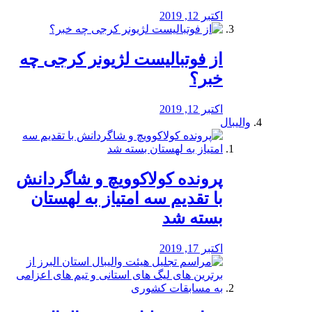
اکتبر 12, 2019
از فوتبالیست لژیونر کرجی چه
خبر؟
اکتبر 12, 2019
والیبال
پرونده کولاکوویچ و شاگردانش
با تقدیم سه امتیاز به لهستان
بسته شد
اکتبر 17, 2019