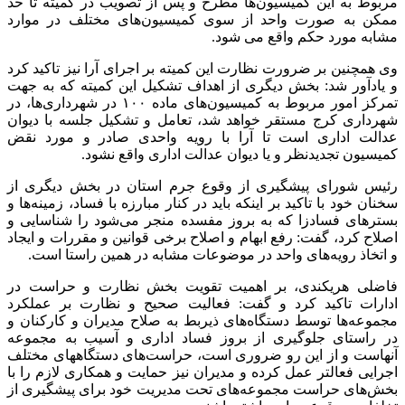
مربوط به این کمیسیون‌ها مطرح و پس از تصویب در کمیته تا حد
ممکن به صورت واحد از سوی کمیسیون‌های مختلف در موارد
مشابه مورد حکم واقع می شود.
وی همچنین بر ضرورت نظارت این کمیته بر اجرای آرا نیز تاکید کرد
و یادآور شد: بخش دیگری از اهداف تشکیل این کمیته که به جهت
تمرکز امور مربوط به کمیسیون‌های ماده ۱۰۰ در شهرداری‌ها، در
شهرداری کرج مستقر خواهد شد، تعامل و تشکیل جلسه با دیوان
عدالت اداری است تا آرا با رویه واحدی صادر و مورد نقض
کمیسیون تجدیدنظر و یا دیوان عدالت اداری واقع نشود.
رئیس شورای پیشگیری از وقوع جرم استان در بخش دیگری از
سخنان خود با تاکید بر اینکه باید در کنار مبارزه با فساد، زمینه‌ها و
بسترهای فسادزا که به بروز مفسده منجر می‌شود را شناسایی و
اصلاح کرد، گفت: رفع ابهام و اصلاح برخی قوانین و مقررات و ایجاد
و اتخاذ رویه‌های واحد در موضوعات مشابه در همین راستا است.
فاضلی هریکندی، بر اهمیت تقویت بخش نظارت و حراست در
ادارات تاکید کرد و گفت: فعالیت صحیح و نظارت بر عملکرد
مجموعه‌ها توسط دستگاه‌های ذیربط به صلاح مدیران و کارکنان و
در راستای جلوگیری از بروز فساد اداری و آسیب به مجموعه
آنهاست و از این رو ضروری است، حراست‌های دستگاههای مختلف
اجرایی فعالتر عمل کرده و مدیران نیز حمایت و همکاری لازم را با
بخش‌های حراست مجموعه‌های تحت مدیریت خود برای پیشگیری از