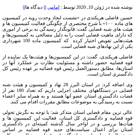
نوشته شده در
ژوئن 10, 2020
توسط :
امامی
0
دیدگاه ها
0
حسین فاضلی هریکندی در «نشست ایجاد وحدت رویه در کمیسیون
های ماده ۱۰۰» با شرح مختصری از چگونگی فعالیت کمیسیون ها و
هیئت های شبه قضایی گفت: قانونگذار رسیدگی به برخی از اموری
که دارای ماهیت قضایی است را به دلیل مصالحی به کمیسیون‌ها و
هیئت‌هایی تفویض اختیار کرده که کمیسیون ماده 100 شهرداری
یکی از این نهادهای شبه قضایی است.
فاضلی هریکندی، گفت: در این کمیسیون‌ها و هیئت‌ها یک نماینده از
قوه قضاییه حضور داشته و مسئولیت نظارت بر عملکرد آنها در
استان‌ها، مطابق دستورالعمل رئیس قوه قضائیه بر عهده رئیس کل
دادگستری استان است.
وی اضافه کرد: در استان البرز 28 نهاد و کمیسیون و هیئت شبه
قضایی در دستگاههای مختلف اجرایی داریم که تعداد 180 نفر از
قضات دادگستری استان عضو آنها هستند و به همراه سایر اعضاء
نسبت به رسیدگی به موضوعات مطابق مقررات اقدام می کنند.
عالی ترین مقام قضایی استان متذکر شد: با توجه به نگرش تحولی
قوه قضاییه و دادگستری کل استان، فعالیت این کمیسیون ها و
هیأت‌ها بررسی و در اواخر سال گذشته کمیته‌ای در دادگستری
استان برای اعمال سیاست‌های جدید قوه قضاییه بر اساس