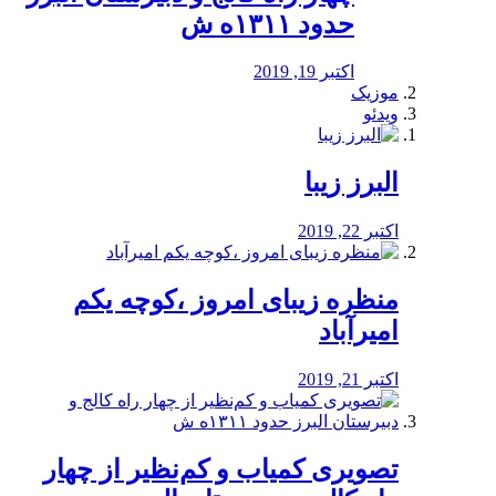
حدود ۱۳۱۱ه ش
اکتبر 19, 2019
موزیک
ویدئو
البرز زیبا
اکتبر 22, 2019
منظره‌‌ زیبای امروز ،کوچه یکم
امیرآباد
اکتبر 21, 2019
️تصویری کمیاب و کم‌نظیر از چهار