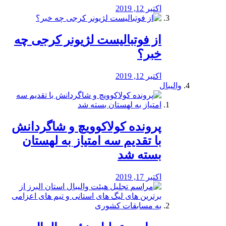
اکتبر 12, 2019
از فوتبالیست لژیونر کرجی چه
خبر؟
اکتبر 12, 2019
والیبال
پرونده کولاکوویچ و شاگردانش
با تقدیم سه امتیاز به لهستان
بسته شد
اکتبر 17, 2019