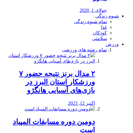
جولای 1, 2020
شیوه زندگی
تمام شیوه زندگی
غذا
کودکان
سلامتی
ورزش
تمام رشته های ورزشی
۲ مدال برنز نتیجه حضور ۷
ورزشکار استان البرز در
بازی‌های آسیایی هانگژو
اکتبر 12, 2023
دومین دوره مسابفات المپیاد
است