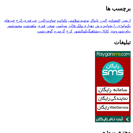
برچسب ها
اربعین
اقتصادی
البرز
تابناك
توصیه-سلامتی
تکواندو
حوادث-البرز
خبرفوری-کرج
خبرهای
تکنولوڑی را بخوانید و ش
دهیاری ملک فالیز
سیاسی
صحن
فوری
ماهدشت
محمدشهر
پیام-شهروندی
کانال-پیشاهنگیکمالشهر
کرج
گرمدره
گوهردشت
تبلیغات
مجزی پروژه