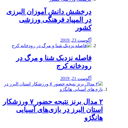
درخشش دانش آموزان البرزی
در المپیاد فرهنگی ورزشی
کشور
آگوست 23, 2019
️فاصله نزدیک شنا و مرگ در
رودخانه کرج
آگوست 21, 2019
۲ مدال برنز نتیجه حضور ۷ ورزشکار
استان البرز در بازی‌های آسیایی
هانگژو