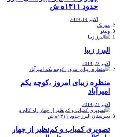
حدود ۱۳۱۱ه ش
اکتبر 19, 2019
موزیک
ویدئو
البرز زیبا
اکتبر 22, 2019
منظره‌‌ زیبای امروز ،کوچه یکم
امیرآباد
اکتبر 21, 2019
️تصویری کمیاب و کم‌نظیر از چهار