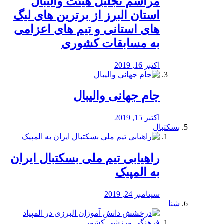
مراسم تجلیل هیئت والیبال
استان البرز از برترین های لیگ
های استانی و تیم های اعزامی
به مسابقات کشوری
اکتبر 16, 2019
جام جهانی والیبال
اکتبر 15, 2019
بسکتبال
راهیابی تیم ملی بسکتبال ایران
به المپیک
سپتامبر 24, 2019
شنا