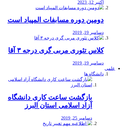
اکتبر 12, 2023
دومین دوره مسابفات المپیاد است
دسامبر 19, 2019
کلاس تئوری مربی گری درجه ۳ آقا
دسامبر 19, 2019
علمی
دانشگاه ها
بازگشت ساعت کاری دانشگاه
آزاد اسلامی استان البرز
دسامبر 25, 2019