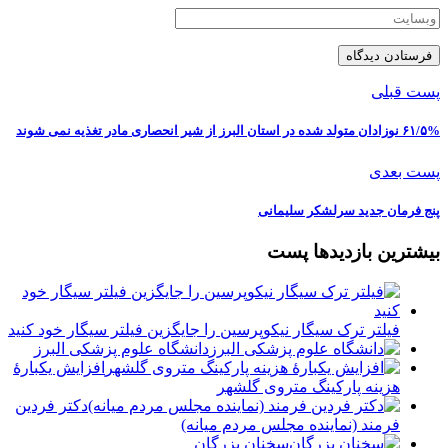
پست قبلی
۶۱/۵% نوزادان متولد شده در استان البرز از شیر انحصاری مادر تغذیه نمی شوند
پست بعدی
پنج فرمان جدید سرلشکر سلیمانی
بیشترین بازدیدها پست
فیلتر ترک سیگار نیکوپرسین را جایگزین فیلتر سیگار خود کنید
دانشگاه علوم پزشکی البرز
افزایش یکبارۀ
هزینه پارکینگ متروی گلشهر
دكتر فردين
فرمند (نماينده مجلس مردم میانه)
سخنان بزرگان