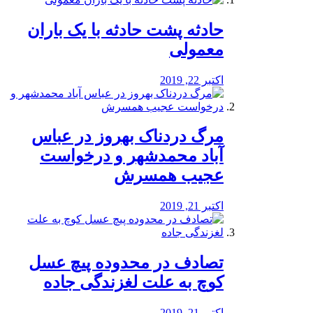
️حادثه پشت حادثه با یک باران
معمولی
اکتبر 22, 2019
مرگ دردناک بهروز در عباس
آباد محمدشهر و درخواست
عجیب همسرش
اکتبر 21, 2019
تصادف در محدوده پیچ عسل
کوچ به علت لغزندگی جاده
اکتبر 21, 2019