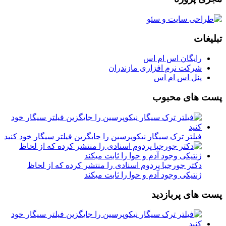
تبلیغات
رایگان اس ام اس
شرکت نرم افزاری مازندران
پنل اس ام اس
پست های محبوب
فیلتر ترک سیگار نیکوپرسین را جایگزین فیلتر سیگار خود کنید
دکتر جورجیا پردوم اسنادی را منتشر کرده که از لحاظ
ژنتیکی وجود آدم و حوا را ثابت میکند
پست های پربازدید