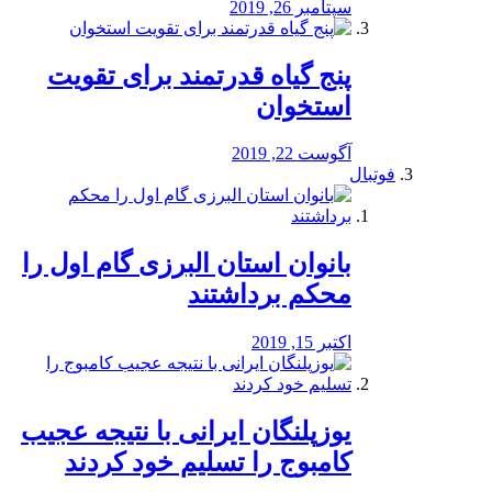
سپتامبر 26, 2019
پنج گیاه قدرتمند برای تقویت
استخوان
آگوست 22, 2019
فوتبال
بانوان استان البرزی گام اول را
محكم برداشتند
اکتبر 15, 2019
یوزپلنگان ایرانی با نتیجه عجیب
کامبوج را تسلیم خود کردند