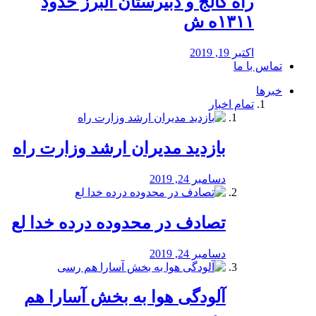
راه كالج و دبيرستان البرز حدود
۱۳۱۱ه ش
اکتبر 19, 2019
تماس با ما
خبرها
تمام اخبار
بازدید مدیران ارشد وزارت راه
دسامبر 24, 2019
تصادف در محدوده درده خدا لع
دسامبر 24, 2019
آلودگی هوا به بخش آسارا هم