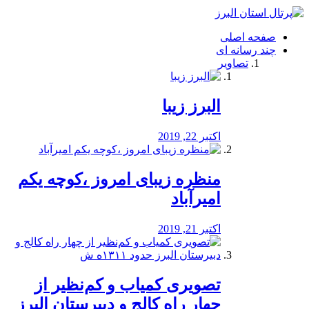
فصد
خون
صفحه اصلی
شرق
چند رسانه ای
تهران
تصاویر
خشکشویی
تصفیه
آب
البرز زیبا
طراحی
سایت
و
اکتبر 22, 2019
سئو
vip
منظره‌‌ زیبای امروز ،کوچه یکم
امیرآباد
اکتبر 21, 2019
️تصویری کمیاب و کم‌نظیر از
چهار راه كالج و دبيرستان البرز