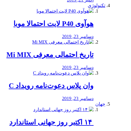
تکنولوژی
هوآوی P40 لایت احتمالا موبا
دسامبر 23, 2019
تاریخ احتمالی معرفی Mi MIX
دسامبر 23, 2019
وان پلاس دعوت‌نامه رویداد C
دسامبر 23, 2019
جهان
‏ ۱۴ اکتبر روز جهانی استاندارد