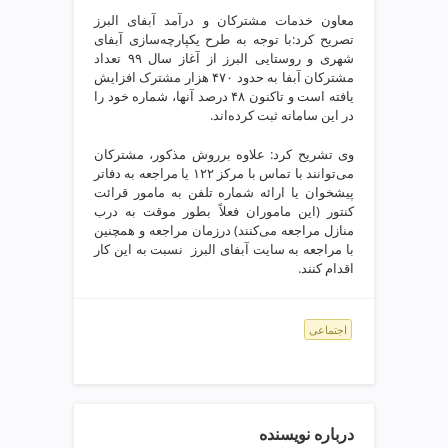
v
معاون خدمات مشترکان و درآمد آبفای البرز
تصریح کرد:با توجه به طرح یکپارچه‌سازی آبفای
i
شهری و روستایی البرز از آغاز سال ۹۹ تعداد
p
مشترکان آبفا به حدود ۴۷۰ هزار مشترک افزایش
یافته است و تاکنون ۴۸ درصد آنها، شماره خود را
در این سامانه ثبت کرده‌اند.
وی تشریح کرد: علاوه برروش مذکور، مشترکان
می‌توانند با تماس با مرکز ۱۲۲ یا مراجعه به دفاتر
پیشخوان یا ارائه شماره تلفن به مامور قرائت
کنتور (این ماموران فعلاً بطور موقت به درب
منازل مراجعه می‌کنند) درزمان مراجعه و همچنین
با مراجعه به سایت آبفای البرز نسبت به این کار
اقدام کنند.
اجتماعی
درباره نویسنده