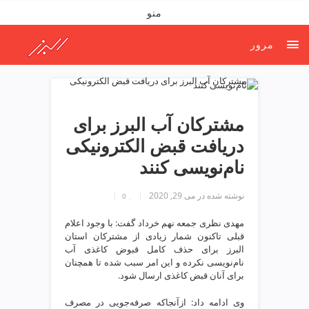
ف
منو
ص
د
مرور
خ
و
ن
ش
ر
مشترکان آب البرز برای
ق
دریافت قبض الکترونیکی
ت
ه
نام‌نویسی کنند
ر
ا
نوشته شده در
می 29, 2020
0
ن
خ
مهدی نظری جمعه نهم خرداد گفت: با وجود اعلام
قبلی تاکنون شمار زیادی از مشترکان استان
ش
البرز برای حذف کامل قبوض کاغذی آب
ک
نام‌نویسی نکرده و این امر سبب شده تا همچنان
ش
برای آنان قبض کاغذی ارسال شود.
و
ی
وی ادامه داد: ازآنجاکه صرفه‌جویی در مصرف