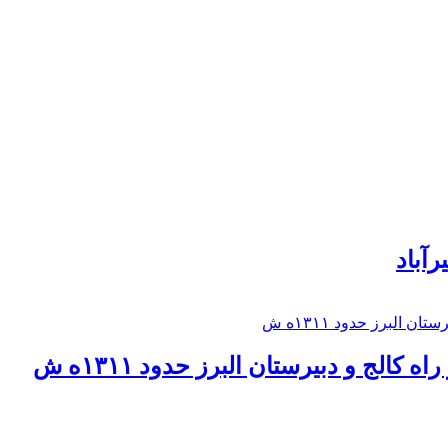
رآباد
كالج و دبيرستان البرز حدود ۱۳۱۱ه ش