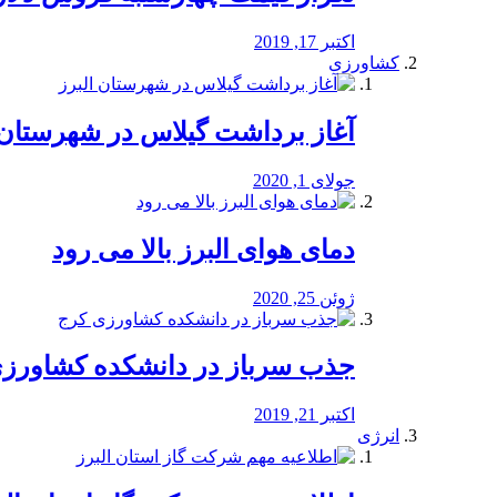
اکتبر 17, 2019
کشاورزی
آغاز برداشت گیلاس در شهرستان 
جولای 1, 2020
دمای هوای البرز بالا می رود
ژوئن 25, 2020
جذب سرباز در دانشکده کشاورز
اکتبر 21, 2019
انرژی