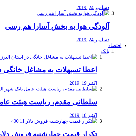
دسامبر 24, 2019
آلودگی هوا به بخش آسارا هم رسی
دسامبر 24, 2019
اقتصاد
بانک
️اعطا تسیهلات به مشاغل خانگی در
اکتبر 19, 2019
سلطانی مقدم، ریاست هیئت عامل 
اکتبر 18, 2019
تکرار قیمت چهارشنبه فروش دلار 11 00