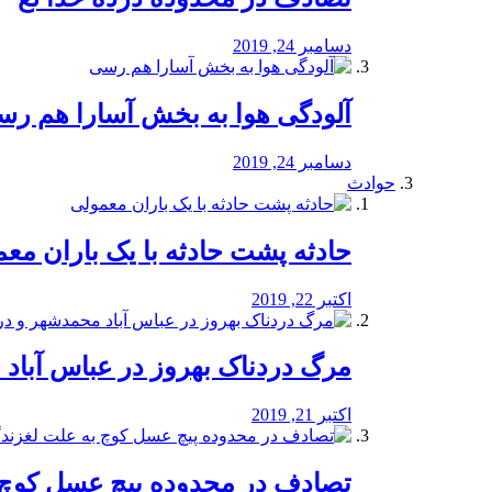
دسامبر 24, 2019
آلودگی هوا به بخش آسارا هم ر
دسامبر 24, 2019
حوادث
️حادثه پشت حادثه با یک باران مع
اکتبر 22, 2019
مرگ دردناک بهروز در عباس آب
اکتبر 21, 2019
تصادف در محدوده پیچ عسل کوچ 