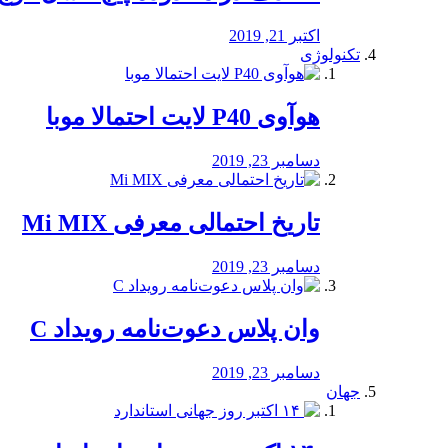
اکتبر 21, 2019
تکنولوژی
هوآوی P40 لایت احتمالا موبا
دسامبر 23, 2019
تاریخ احتمالی معرفی Mi MIX
دسامبر 23, 2019
وان پلاس دعوت‌نامه رویداد C
دسامبر 23, 2019
جهان