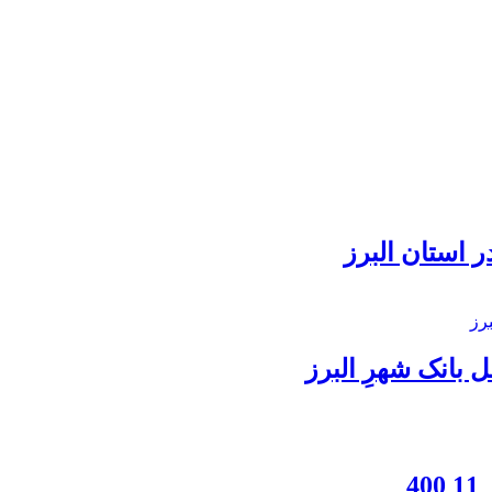
 استان البرز
بانک شهرِ البرز
4