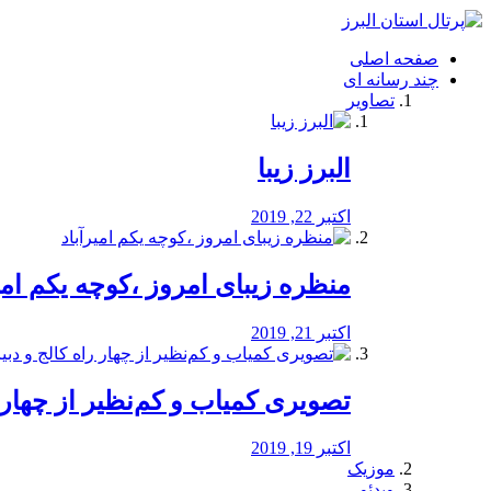
فصد
خون
صفحه اصلی
شرق
چند رسانه ای
تهران
تصاویر
خشکشویی
تصفیه
آب
البرز زیبا
طراحی
سایت
و
اکتبر 22, 2019
سئو
vip
منظره‌‌ زیبای امروز ،کوچه یکم امی
اکتبر 21, 2019
️تصویری کمیاب و کم‌نظیر از چهار راه 
اکتبر 19, 2019
موزیک
ویدئو