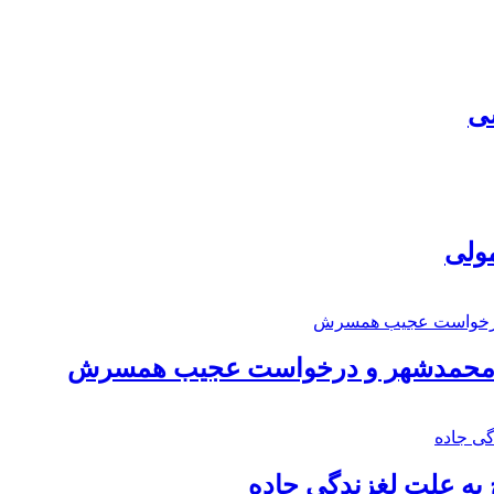
سی
مولی
اد محمدشهر و درخواست عجیب همسرش
به علت لغزندگی جاده