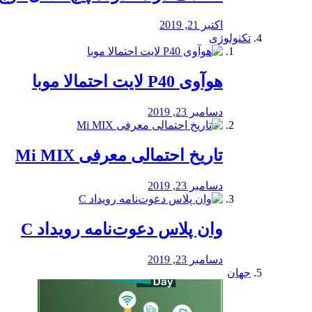
اکتبر 21, 2019
تکنولوژی
هوآوی P40 لایت احتمالا موبا
دسامبر 23, 2019
تاریخ احتمالی معرفی Mi MIX
دسامبر 23, 2019
وان پلاس دعوت‌نامه رویداد C
دسامبر 23, 2019
جهان