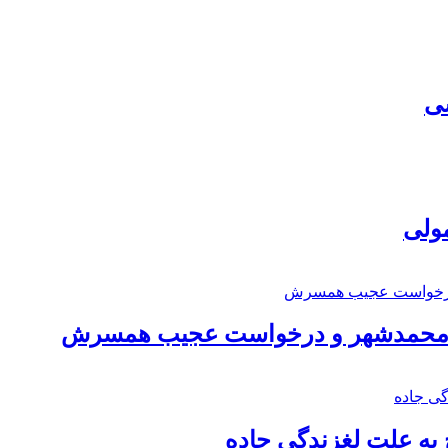
سی
مولی
اد محمدشهر و درخواست عجیب همسرش
به علت لغزندگی جاده