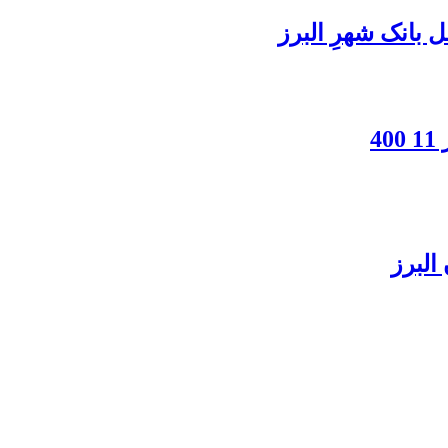
بانک شهرِ البرز
4
البرز