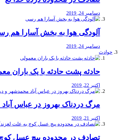
دسامبر 24, 2019
آلودگی هوا به بخش آسارا هم ر
دسامبر 24, 2019
حوادث
️حادثه پشت حادثه با یک باران مع
اکتبر 22, 2019
مرگ دردناک بهروز در عباس آب
اکتبر 21, 2019
تصادف در محدوده پیچ عسل کوچ 