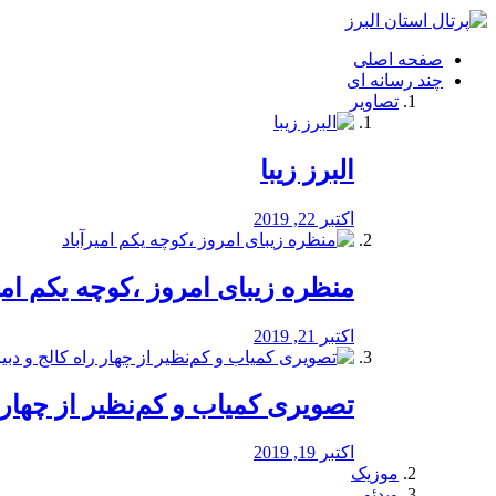
فصد
خون
صفحه اصلی
شرق
چند رسانه ای
تهران
تصاویر
خشکشویی
تصفیه
آب
البرز زیبا
طراحی
سایت
و
اکتبر 22, 2019
سئو
vip
منظره‌‌ زیبای امروز ،کوچه یکم امی
اکتبر 21, 2019
️تصویری کمیاب و کم‌نظیر از چهار راه 
اکتبر 19, 2019
موزیک
ویدئو