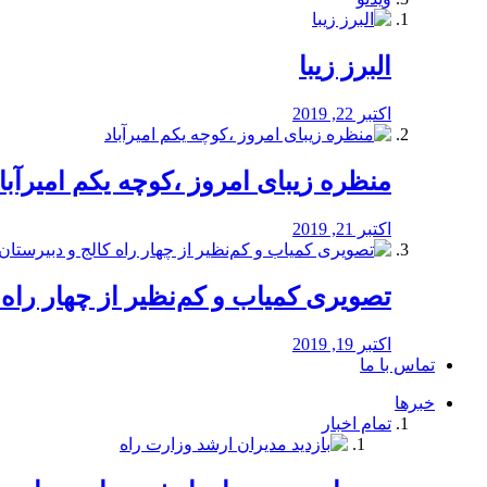
البرز زیبا
اکتبر 22, 2019
منظره‌‌ زیبای امروز ،کوچه یکم امیرآبا
اکتبر 21, 2019
️تصویری کمیاب و کم‌نظیر از چهار راه كالج
اکتبر 19, 2019
تماس با ما
خبرها
تمام اخبار