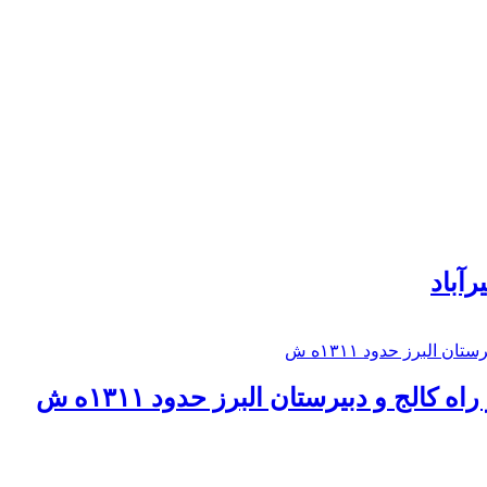
رآباد
كالج و دبيرستان البرز حدود ۱۳۱۱ه ش