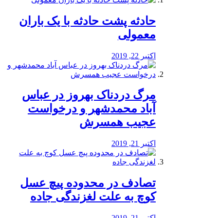
️حادثه پشت حادثه با یک باران
معمولی
اکتبر 22, 2019
مرگ دردناک بهروز در عباس
آباد محمدشهر و درخواست
عجیب همسرش
اکتبر 21, 2019
تصادف در محدوده پیچ عسل
کوچ به علت لغزندگی جاده
اکتبر 21, 2019