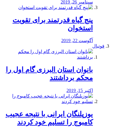
سپتامبر 26, 2019
پنج گیاه قدرتمند برای تقویت
استخوان
آگوست 22, 2019
فوتبال
بانوان استان البرزی گام اول را
محكم برداشتند
اکتبر 15, 2019
یوزپلنگان ایرانی با نتیجه عجیب
کامبوج را تسلیم خود کردند