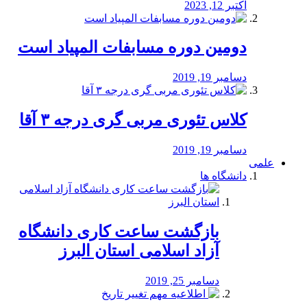
اکتبر 12, 2023
دومین دوره مسابفات المپیاد است
دسامبر 19, 2019
کلاس تئوری مربی گری درجه ۳ آقا
دسامبر 19, 2019
علمی
دانشگاه ها
بازگشت ساعت کاری دانشگاه
آزاد اسلامی استان البرز
دسامبر 25, 2019