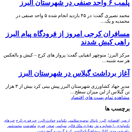
پلمب ۶ واحد صنفی در شهرستان البرز
محمد نصیری گفت: در ۴۵ بازدید انجام شده ۵ واحد صنفی در
محمدیه و یک…
مسافران کرجی امروز از فرودگاه پیام البرز
راهی کیش شدند
مرکز البرز؛ منوچهر اتقیایی گفت: پرواز های کرج – کیش و بالعکس
هر سه شنبه…
آغاز برداشت گیلاس در شهرستان البرز
مدیر جهاد کشاورزی شهرستان البرز پیش بینی کرد بیش از ۳ هزار
تن گیلاس از این میزان سطح…
مشاهده تمام پست های اقتصاد
برچسب ها
اربعین
اقتصادی
البرز
تابناك
توصیه-سلامتی
تکواندو
حوادث-البرز
خبرفوری-کرج
خبرهای
تکنولوڑی را بخوانید و ش
دهیاری ملک فالیز
سیاسی
صحن
فوری
ماهدشت
محمدشهر
پیام-شهروندی
کانال-پیشاهنگیکمالشهر
کرج
گرمدره
گوهردشت