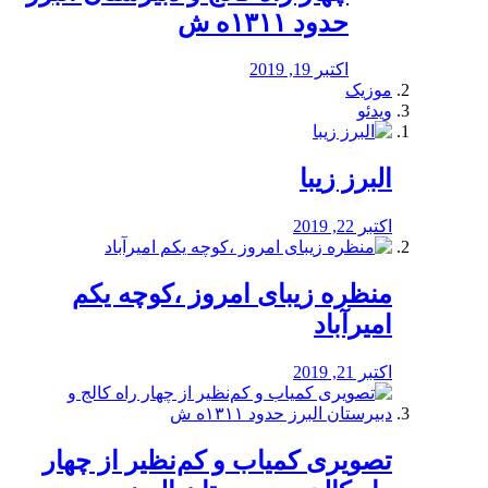
حدود ۱۳۱۱ه ش
اکتبر 19, 2019
موزیک
ویدئو
البرز زیبا
اکتبر 22, 2019
منظره‌‌ زیبای امروز ،کوچه یکم
امیرآباد
اکتبر 21, 2019
️تصویری کمیاب و کم‌نظیر از چهار