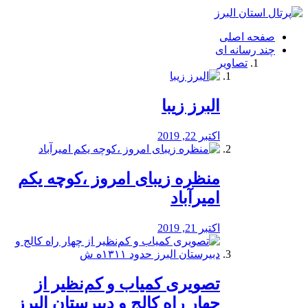
فصد
خون
صفحه اصلی
شرق
چند رسانه ای
تهران
تصاویر
خشکشویی
تصفیه
آب
البرز زیبا
طراحی
سایت
و
اکتبر 22, 2019
سئو
vip
منظره‌‌ زیبای امروز ،کوچه یکم
امیرآباد
اکتبر 21, 2019
️تصویری کمیاب و کم‌نظیر از
چهار راه كالج و دبيرستان البرز