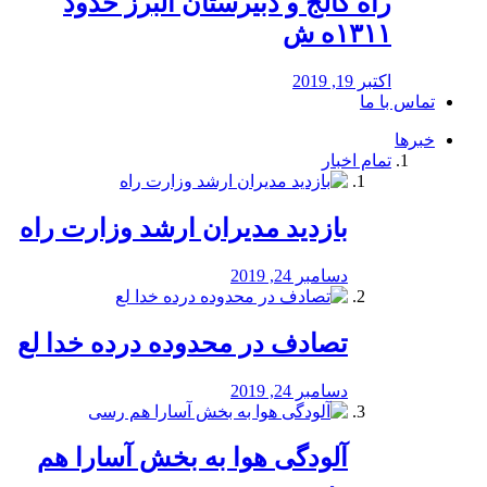
راه كالج و دبيرستان البرز حدود
۱۳۱۱ه ش
اکتبر 19, 2019
تماس با ما
خبرها
تمام اخبار
بازدید مدیران ارشد وزارت راه
دسامبر 24, 2019
تصادف در محدوده درده خدا لع
دسامبر 24, 2019
آلودگی هوا به بخش آسارا هم