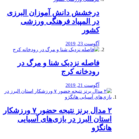
درخشش دانش آموزان البرزی
در المپیاد فرهنگی ورزشی
کشور
آگوست 23, 2019
️فاصله نزدیک شنا و مرگ در
رودخانه کرج
آگوست 21, 2019
۲ مدال برنز نتیجه حضور ۷ ورزشکار
استان البرز در بازی‌های آسیایی
هانگژو