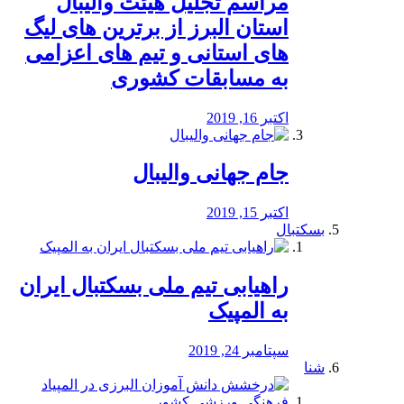
مراسم تجلیل هیئت والیبال
استان البرز از برترین های لیگ
های استانی و تیم های اعزامی
به مسابقات کشوری
اکتبر 16, 2019
جام جهانی والیبال
اکتبر 15, 2019
بسکتبال
راهیابی تیم ملی بسکتبال ایران
به المپیک
سپتامبر 24, 2019
شنا