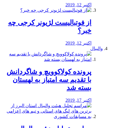
اکتبر 12, 2019
از فوتبالیست لژیونر کرجی چه
خبر؟
اکتبر 12, 2019
والیبال
پرونده کولاکوویچ و شاگردانش
با تقدیم سه امتیاز به لهستان
بسته شد
اکتبر 17, 2019