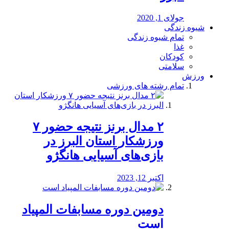
جولای 1, 2020
شیوه زندگی
تمام شیوه زندگی
غذا
کودکان
سلامتی
ورزش
تمام رشته های ورزشی
۲ مدال برنز نتیجه حضور ۷
ورزشکار استان البرز در
بازی‌های آسیایی هانگژو
اکتبر 12, 2023
دومین دوره مسابفات المپیاد
است