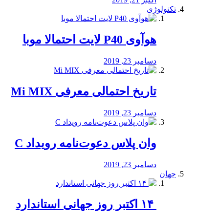
تکنولوژی
هوآوی P40 لایت احتمالا موبا
دسامبر 23, 2019
تاریخ احتمالی معرفی Mi MIX
دسامبر 23, 2019
وان پلاس دعوت‌نامه رویداد C
دسامبر 23, 2019
جهان
‏ ۱۴ اکتبر روز جهانی استاندارد