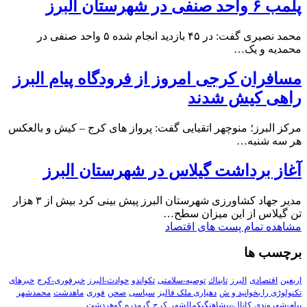
پلمب ۶ واحد صنفی در شهرستان البرز
محمد نصیری گفت: در ۴۵ بازدید انجام شده ۵ واحد صنفی در
محمدیه و یک…
مسافران کرجی امروز از فرودگاه پیام البرز
راهی کیش شدند
مرکز البرز؛ منوچهر اتقیایی گفت: پرواز های کرج – کیش و بالعکس
هر سه شنبه…
آغاز برداشت گیلاس در شهرستان البرز
مدیر جهاد کشاورزی شهرستان البرز پیش بینی کرد بیش از ۳ هزار
تن گیلاس از این میزان سطح…
مشاهده تمام پست های اقتصاد
برچسب ها
اربعین
اقتصادی
البرز
تابناك
توصیه-سلامتی
تکواندو
حوادث-البرز
خبرفوری-کرج
خبرهای
تکنولوڑی را بخوانید و ش
دهیاری ملک فالیز
سیاسی
صحن
فوری
ماهدشت
محمدشهر
پیام-شهروندی
کانال-پیشاهنگیکمالشهر
کرج
گرمدره
گوهردشت