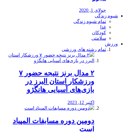
جولای 1, 2020
شیوه زندگی
تمام شیوه زندگی
غذا
کودکان
سلامتی
ورزش
تمام رشته های ورزشی
۲ مدال برنز نتیجه حضور ۷
ورزشکار استان البرز در
بازی‌های آسیایی هانگژو
اکتبر 12, 2023
دومین دوره مسابفات المپیاد
است