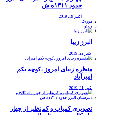
حدود ۱۳۱۱ه ش
اکتبر 19, 2019
موزیک
ویدئو
البرز زیبا
اکتبر 22, 2019
منظره‌‌ زیبای امروز ،کوچه یکم
امیرآباد
اکتبر 21, 2019
️تصویری کمیاب و کم‌نظیر از چهار