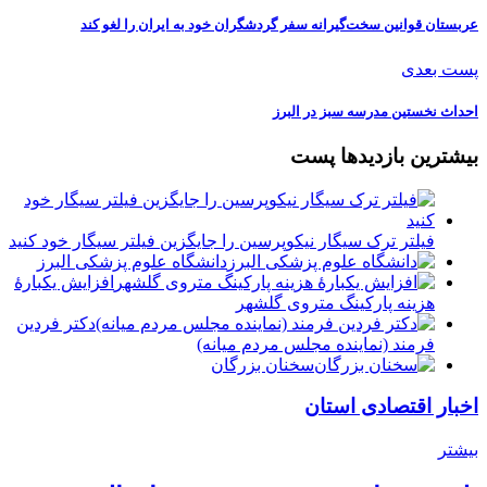
عربستان قوانین سخت‌گیرانه سفر گردشگران خود به ایران را لغو کند
پست بعدی
احداث ️نخستین مدرسه سبز در البرز
بیشترین بازدیدها پست
فیلتر ترک سیگار نیکوپرسین را جایگزین فیلتر سیگار خود کنید
دانشگاه علوم پزشکی البرز
افزایش یکبارۀ
هزینه پارکینگ متروی گلشهر
دكتر فردين
فرمند (نماينده مجلس مردم میانه)
سخنان بزرگان
اخبار اقتصادی استان
بیشتر