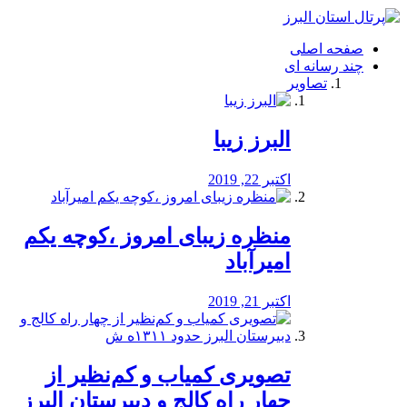
فصد
خون
صفحه اصلی
شرق
چند رسانه ای
تهران
تصاویر
خشکشویی
تصفیه
آب
البرز زیبا
طراحی
سایت
و
اکتبر 22, 2019
سئو
vip
منظره‌‌ زیبای امروز ،کوچه یکم
امیرآباد
اکتبر 21, 2019
️تصویری کمیاب و کم‌نظیر از
چهار راه كالج و دبيرستان البرز