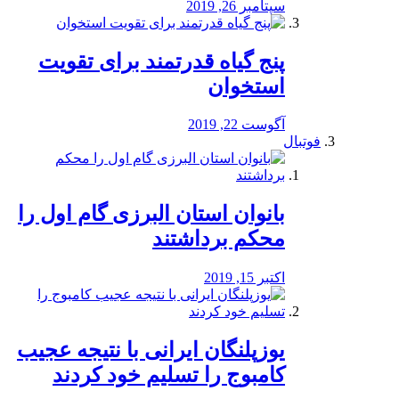
سپتامبر 26, 2019
پنج گیاه قدرتمند برای تقویت
استخوان
آگوست 22, 2019
فوتبال
بانوان استان البرزی گام اول را
محكم برداشتند
اکتبر 15, 2019
یوزپلنگان ایرانی با نتیجه عجیب
کامبوج را تسلیم خود کردند