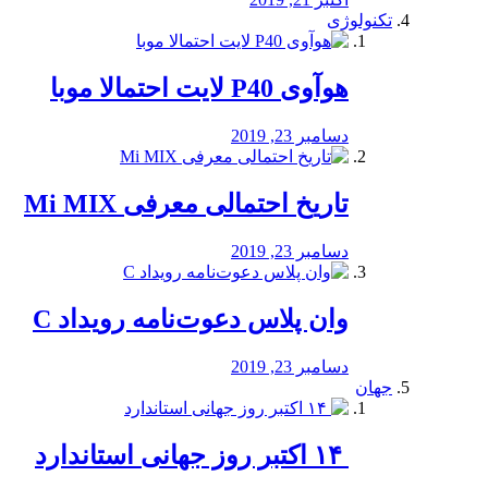
تکنولوژی
هوآوی P40 لایت احتمالا موبا
دسامبر 23, 2019
تاریخ احتمالی معرفی Mi MIX
دسامبر 23, 2019
وان پلاس دعوت‌نامه رویداد C
دسامبر 23, 2019
جهان
‏ ۱۴ اکتبر روز جهانی استاندارد