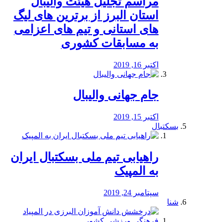
مراسم تجلیل هیئت والیبال
استان البرز از برترین های لیگ
های استانی و تیم های اعزامی
به مسابقات کشوری
اکتبر 16, 2019
جام جهانی والیبال
اکتبر 15, 2019
بسکتبال
راهیابی تیم ملی بسکتبال ایران
به المپیک
سپتامبر 24, 2019
شنا