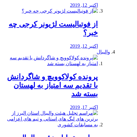
اکتبر 12, 2019
از فوتبالیست لژیونر کرجی چه
خبر؟
اکتبر 12, 2019
والیبال
پرونده کولاکوویچ و شاگردانش
با تقدیم سه امتیاز به لهستان
بسته شد
اکتبر 17, 2019