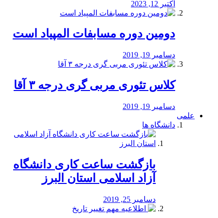
اکتبر 12, 2023
دومین دوره مسابفات المپیاد است
دسامبر 19, 2019
کلاس تئوری مربی گری درجه ۳ آقا
دسامبر 19, 2019
علمی
دانشگاه ها
بازگشت ساعت کاری دانشگاه
آزاد اسلامی استان البرز
دسامبر 25, 2019