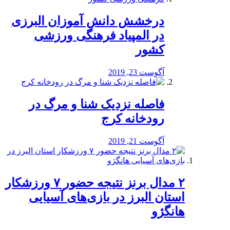
درخشش دانش آموزان البرزی
در المپیاد فرهنگی ورزشی
کشور
آگوست 23, 2019
️فاصله نزدیک شنا و مرگ در
رودخانه کرج
آگوست 21, 2019
۲ مدال برنز نتیجه حضور ۷ ورزشکار
استان البرز در بازی‌های آسیایی
هانگژو