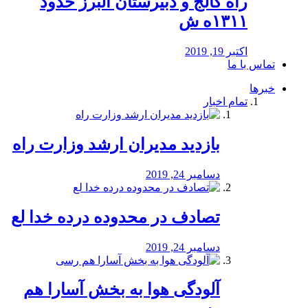
راه كالج و دبيرستان البرز حدود
۱۳۱۱ه ش
اکتبر 19, 2019
تماس با ما
خبرها
تمام اخبار
بازدید مدیران ارشد وزارت راه
دسامبر 24, 2019
تصادف در محدوده درده خدا لع
دسامبر 24, 2019
آلودگی هوا به بخش آسارا هم