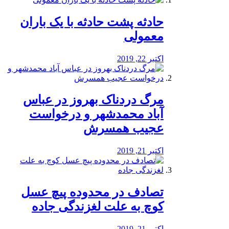
️حادثه پشت حادثه با یک باران
معمولی
اکتبر 22, 2019
مرگ دردناک بهروز در عباس
آباد محمدشهر و درخواست
عجیب همسرش
اکتبر 21, 2019
تصادف در محدوده پیچ عسل
کوچ به علت لغزندگی جاده
اکتبر 21, 2019