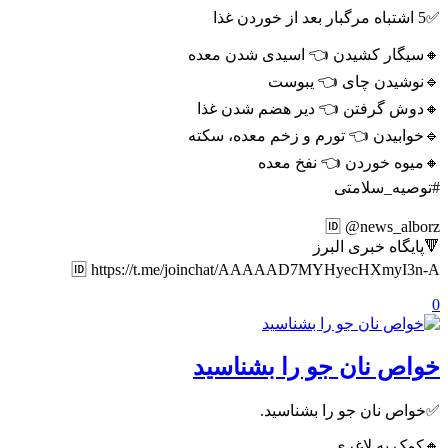
✅5 اشتباه مرگبار بعد از خوردن غذا
🔸سیگار کشیدن 👈 اسیدی شدن معده
🔹نوشیدن چای 👈 یبوست
🔸دوش گرفتن 👈 دیر هضم شدن غذا
🔹خوابیدن 👈 تورم و زخم معده، سکته
🔸میوه خوردن 👈 نفخ معده
#توصیه_سلامتی
🆔 @news_alborz
🔻پایگاه خبری البرز
🆔 https://t.me/joinchat/AAAAAD7MYHyecHXmyI3n-A
0
خواص نان جو را بشناسید
✅خواص نان جو را بشناسید.
🔸کمک به لاغری