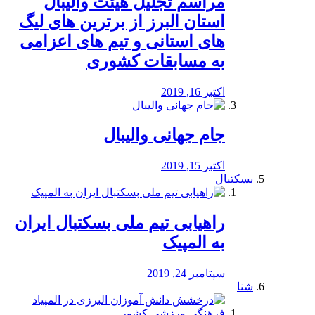
مراسم تجلیل هیئت والیبال
استان البرز از برترین های لیگ
های استانی و تیم های اعزامی
به مسابقات کشوری
اکتبر 16, 2019
جام جهانی والیبال
اکتبر 15, 2019
بسکتبال
راهیابی تیم ملی بسکتبال ایران
به المپیک
سپتامبر 24, 2019
شنا