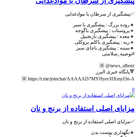
پیشگیری از سرطان با موادغذایی
✅پیشگیری از سرطان با موادغذایی
🔸روده بزرگ : پیشگیری با سیر
🔹پروستات : پیشگیری باگوجه
🔸معده : پیشگیری بازنجبیل
🔹ریه : پیشگیری باکلم بروکلی
🔸سینه : پیشگیری باچای سبز
#توصیه_سلامتی
🆔 @news_alborz
🔻پایگاه خبری البرز
🆔 https://t.me/joinchat/AAAAAD7MYHyecHXmyI3n-A
0
مزایای اصلی استفاده از برنج و نان
✅مزایای اصلی استفاده از برنج و نان
🔸نگهداری پوست بدن