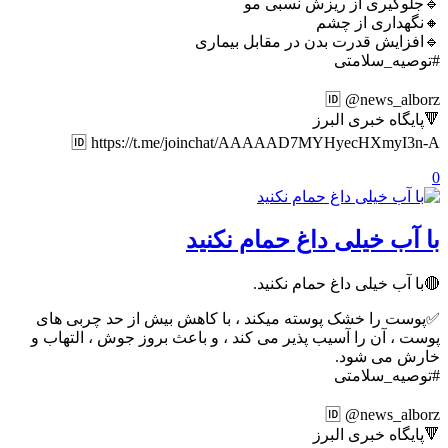
🔹جلوگیری از ریزش نسبی مو
🔸نگهداری از چشم
🔹افزایش قدرت بدن در مقابل بیماری
#توصیه_سلامتی
🆔 @news_alborz
🔻پایگاه خبری البرز
🆔 https://t.me/joinchat/AAAAAD7MYHyecHXmyI3n-A
0
با آب خیلی داغ حمام نکنید‌
🔴با آب خیلی داغ حمام نکنید‌.
✅پوست را خشک پوسته میکند ، با کاهش بیش از حد چربی های
پوست ، آن را آسیب پذیر می کند ، و باعث بروز جوش ، التهاب و
خارش می شود.
#توصیه_سلامتی
🆔 @news_alborz
🔻پایگاه خبری البرز