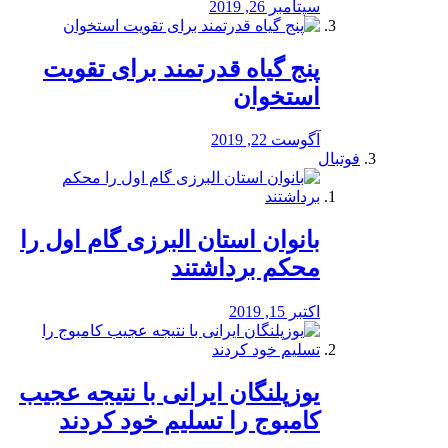
سپتامبر 26, 2019
پنج گیاه قدرتمند برای تقویت
استخوان
آگوست 22, 2019
فوتبال
بانوان استان البرزی گام اول را
محكم برداشتند
اکتبر 15, 2019
یوزپلنگان ایرانی با نتیجه عجیب
کامبوج را تسلیم خود کردند