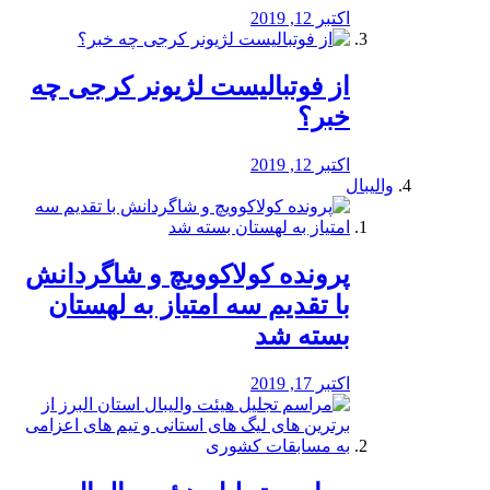
اکتبر 12, 2019
از فوتبالیست لژیونر کرجی چه
خبر؟
اکتبر 12, 2019
والیبال
پرونده کولاکوویچ و شاگردانش
با تقدیم سه امتیاز به لهستان
بسته شد
اکتبر 17, 2019