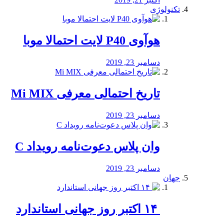
تکنولوژی
هوآوی P40 لایت احتمالا موبا
دسامبر 23, 2019
تاریخ احتمالی معرفی Mi MIX
دسامبر 23, 2019
وان پلاس دعوت‌نامه رویداد C
دسامبر 23, 2019
جهان
‏ ۱۴ اکتبر روز جهانی استاندارد