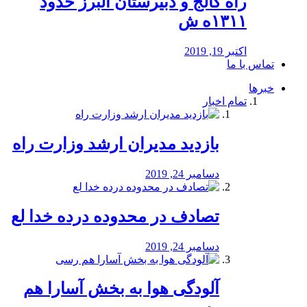
راه كالج و دبيرستان البرز حدود
۱۳۱۱ه ش
اکتبر 19, 2019
تماس با ما
خبرها
تمام اخبار
بازدید مدیران ارشد وزارت راه
دسامبر 24, 2019
تصادف در محدوده درده خدا لع
دسامبر 24, 2019
آلودگی هوا به بخش آسارا هم