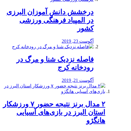
درخشش دانش آموزان البرزی
در المپیاد فرهنگی ورزشی
کشور
آگوست 23, 2019
️فاصله نزدیک شنا و مرگ در
رودخانه کرج
آگوست 21, 2019
۲ مدال برنز نتیجه حضور ۷ ورزشکار
استان البرز در بازی‌های آسیایی
هانگژو