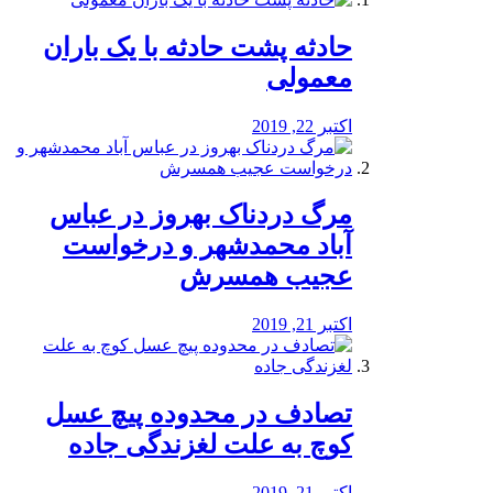
️حادثه پشت حادثه با یک باران
معمولی
اکتبر 22, 2019
مرگ دردناک بهروز در عباس
آباد محمدشهر و درخواست
عجیب همسرش
اکتبر 21, 2019
تصادف در محدوده پیچ عسل
کوچ به علت لغزندگی جاده
اکتبر 21, 2019