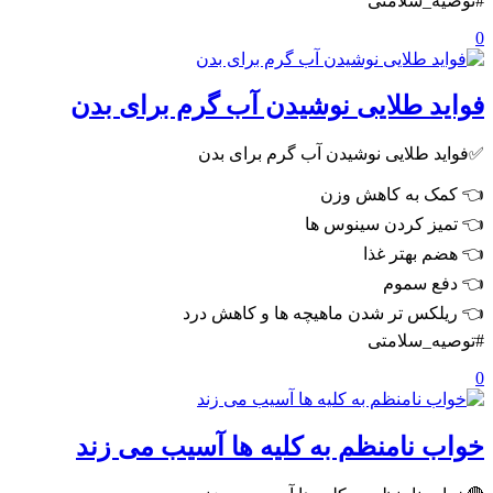
#توصیه_سلامتی
0
فواید طلایی نوشیدن آب گرم برای بدن
✅فواید طلایی نوشیدن آب گرم برای بدن
👈 کمک به کاهش وزن
👈 تمیز کردن سینوس ها
👈 هضم بهتر غذا
👈 دفع سموم
👈 ریلکس تر شدن ماهیچه ها و کاهش درد
#توصیه_سلامتی
0
خواب نامنظم به کلیه ها آسیب می زند