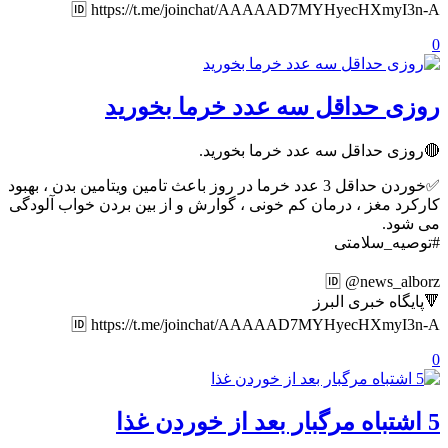
🆔 https://t.me/joinchat/AAAAAD7MYHyecHXmyI3n-A
0
روزی حداقل سه عدد خرما بخورید
🔴روزی حداقل سه عدد خرما بخورید.
✅خوردن حداقل 3 عدد خرما در روز باعث تامین ویتامین بدن ، بهبود
کارکرد مغز ، درمان کم خونی ، گوارش و از بین بردن خواب آلودگی
می شود.
#توصیه_سلامتی
🆔 @news_alborz
🔻پایگاه خبری البرز
🆔 https://t.me/joinchat/AAAAAD7MYHyecHXmyI3n-A
0
5 اشتباه مرگبار بعد از خوردن غذا