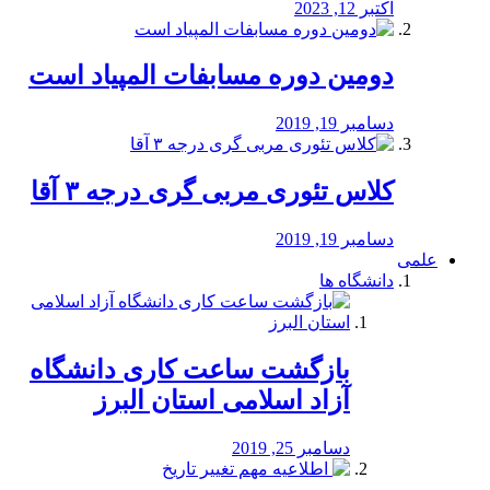
اکتبر 12, 2023
دومین دوره مسابفات المپیاد است
دسامبر 19, 2019
کلاس تئوری مربی گری درجه ۳ آقا
دسامبر 19, 2019
علمی
دانشگاه ها
بازگشت ساعت کاری دانشگاه
آزاد اسلامی استان البرز
دسامبر 25, 2019