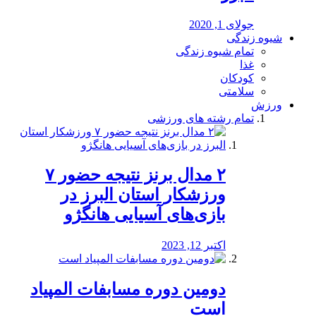
جولای 1, 2020
شیوه زندگی
تمام شیوه زندگی
غذا
کودکان
سلامتی
ورزش
تمام رشته های ورزشی
۲ مدال برنز نتیجه حضور ۷
ورزشکار استان البرز در
بازی‌های آسیایی هانگژو
اکتبر 12, 2023
دومین دوره مسابفات المپیاد
است