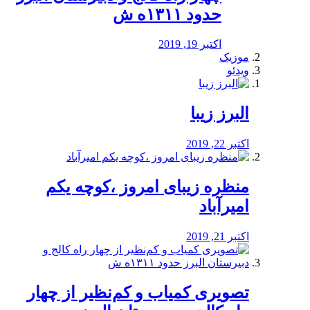
حدود ۱۳۱۱ه ش
اکتبر 19, 2019
موزیک
ویدئو
البرز زیبا
اکتبر 22, 2019
منظره‌‌ زیبای امروز ،کوچه یکم
امیرآباد
اکتبر 21, 2019
️تصویری کمیاب و کم‌نظیر از چهار