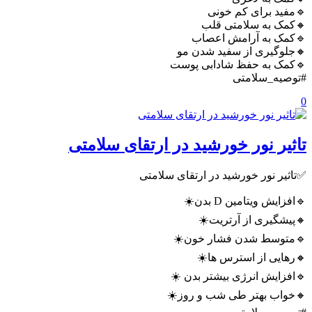
🔹مفید برای کم خونی
🔸کمک به سلامتی قلب
🔹کمک به آرامش اعصاب
🔸جلوگیری از سفید شدن مو
🔹کمک به حفظ شادابی پوست
#توصیه_سلامتی
0
تاثیر نور خورشید در ارتقای سلامتی
✅تاثیر نور خورشید در ارتقای سلامتی
🔹افزایش ویتامین D بدن☀️
🔸پیشگیری از آرتریت☀️
🔹متوسط شدن فشار خون☀️
🔸رهایی از استرس ها☀️
🔹افزایش انرژی بیشتر بدن ☀️
🔸خواب بهتر طی شب و روز☀️