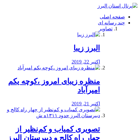
فصد
خون
صفحه اصلی
شرق
چند رسانه ای
تهران
تصاویر
خشکشویی
تصفیه
آب
البرز زیبا
طراحی
سایت
و
اکتبر 22, 2019
سئو
vip
منظره‌‌ زیبای امروز ،کوچه یکم
امیرآباد
اکتبر 21, 2019
️تصویری کمیاب و کم‌نظیر از
چهار راه كالج و دبيرستان البرز