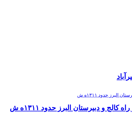
رآباد
كالج و دبيرستان البرز حدود ۱۳۱۱ه ش