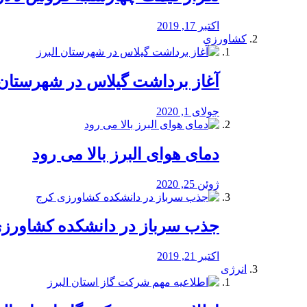
اکتبر 17, 2019
کشاورزی
آغاز برداشت گیلاس در شهرستان 
جولای 1, 2020
دمای هوای البرز بالا می رود
ژوئن 25, 2020
جذب سرباز در دانشکده کشاورز
اکتبر 21, 2019
انرژی