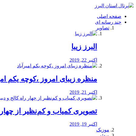
فصد
خون
صفحه اصلی
شرق
چند رسانه ای
تهران
تصاویر
خشکشویی
تصفیه
آب
البرز زیبا
طراحی
سایت
و
اکتبر 22, 2019
سئو
vip
منظره‌‌ زیبای امروز ،کوچه یکم امی
اکتبر 21, 2019
️تصویری کمیاب و کم‌نظیر از چهار راه 
اکتبر 19, 2019
موزیک
ویدئو