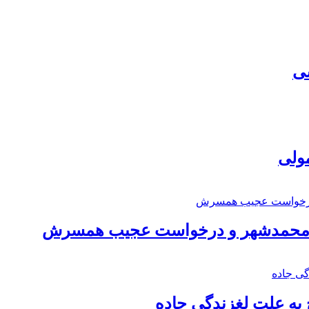
سی
مولی
اد محمدشهر و درخواست عجیب همسرش
به علت لغزندگی جاده