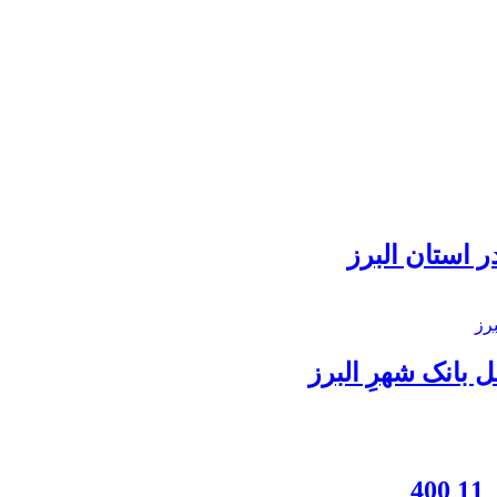
 استان البرز
بانک شهرِ البرز
4