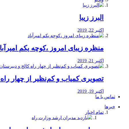
البرز زیبا
اکتبر 22, 2019
منظره‌‌ زیبای امروز ،کوچه یکم امیرآبا
اکتبر 21, 2019
️تصویری کمیاب و کم‌نظیر از چهار راه كالج
اکتبر 19, 2019
تماس با ما
خبرها
تمام اخبار