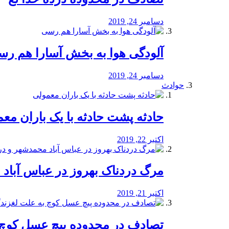
دسامبر 24, 2019
آلودگی هوا به بخش آسارا هم ر
دسامبر 24, 2019
حوادث
️حادثه پشت حادثه با یک باران مع
اکتبر 22, 2019
مرگ دردناک بهروز در عباس آب
اکتبر 21, 2019
تصادف در محدوده پیچ عسل کوچ 