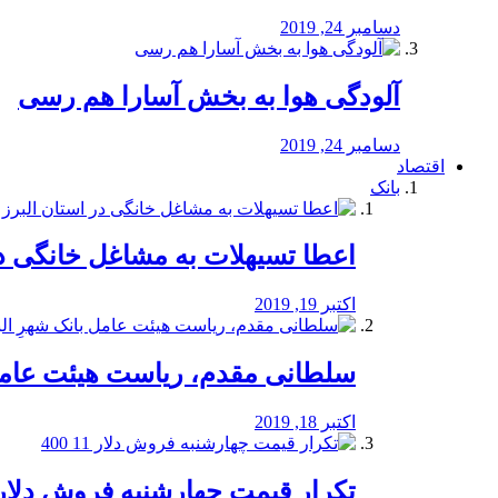
دسامبر 24, 2019
آلودگی هوا به بخش آسارا هم رسی
دسامبر 24, 2019
اقتصاد
بانک
️اعطا تسیهلات به مشاغل خانگی در
اکتبر 19, 2019
سلطانی مقدم، ریاست هیئت عامل 
اکتبر 18, 2019
تکرار قیمت چهارشنبه فروش دلار 11 00